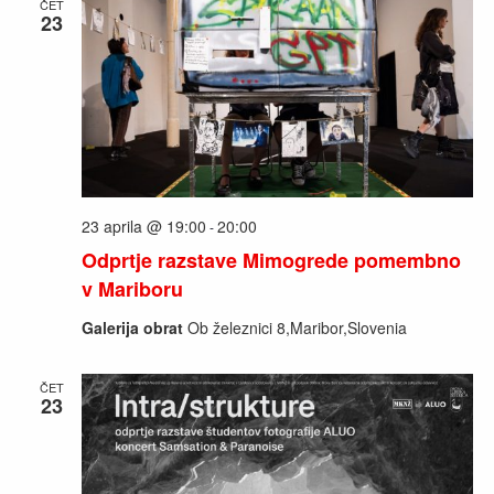
ČET
23
23 aprila @ 19:00
20:00
-
Odprtje razstave Mimogrede pomembno
v Mariboru
Galerija obrat
Ob železnici 8,Maribor,Slovenia
ČET
23