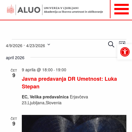
Dogodki
Dogodki
Dog
Iskanje
 - 
4/9/2026
4/23/2026
Sezna
Pogl
Open
Navigacija
Izberite
toolbar
Navi
april 2026
za
datum.
iskanje
9 aprila @ 18:00
19:00
-
ČET
in
9
Javna predavanja DR Umetnost: Luka
oglede
Stepan
EC, Velika predavalnica
Erjavčeva
23,Ljubljana,Slovenia
ČET
9