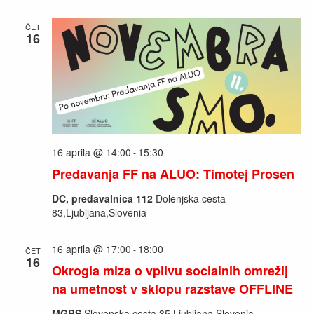
ČET
16
16 aprila @ 14:00
15:30
-
Predavanja FF na ALUO: Timotej Prosen
DC, predavalnica 112
Dolenjska cesta
83,Ljubljana,Slovenia
16 aprila @ 17:00
18:00
-
ČET
16
Okrogla miza o vplivu socialnih omrežij
na umetnost v sklopu razstave OFFLINE
MGBS
Slovenska cesta 35,Ljubljana,Slovenia