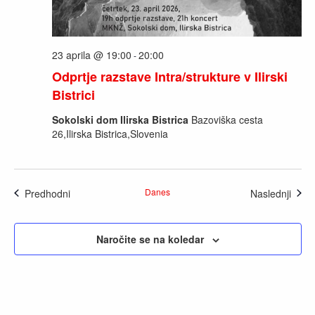
23 aprila @ 19:00
20:00
-
Odprtje razstave Intra/strukture v Ilirski
Bistrici
Sokolski dom Ilirska Bistrica
Bazoviška cesta
26,Ilirska Bistrica,Slovenia
Dogodki
Danes
Dogo
Predhodni
Naslednji
Naročite se na koledar