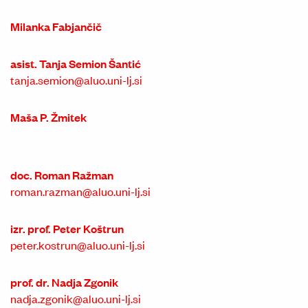
Milanka Fabjančič
asist. Tanja Semion Šantić
tanja.semion@aluo.uni-lj.si
Maša P. Žmitek
doc. Roman Ražman
roman.razman@aluo.uni-lj.si
izr. prof. Peter Koštrun
peter.kostrun@aluo.uni-lj.si
prof. dr. Nadja Zgonik
nadja.zgonik@aluo.uni-lj.si