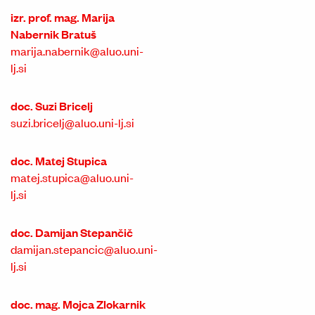
izr. prof. mag. Marija
Nabernik Bratuš
marija.nabernik@aluo.uni-
lj.si
doc. Suzi Bricelj
suzi.bricelj@aluo.uni-lj.si
doc. Matej Stupica
matej.stupica@aluo.uni-
lj.si
doc. Damijan Stepančič
damijan.stepancic@aluo.uni-
lj.si
doc. mag. Mojca Zlokarnik