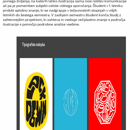
javnega življenja, na katerih lahko ilustracija sama nosi rešitev komunikacije
ali pa je pomemben subjekt celote vidnega sporočanja. Študent v 1. letniku
pridobi splošno znanje, ki se nadgrajuje v težavnostnih stopnjah v višjih
letnikih do šestega semestra. V zadnjem semestru študent konča študij z
zahtevnejšim projektom, ki zahteva in vsebuje večplastno znanje s področja
ilustracije s pomočjo podrobne analize vsebine.
vious Slide