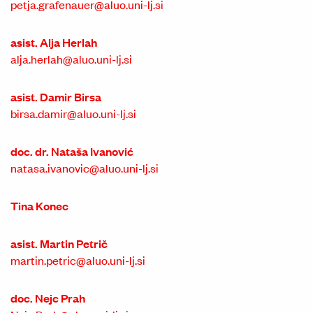
petja.grafenauer@aluo.uni-lj.si
asist. Alja Herlah
alja.herlah@aluo.uni-lj.si
asist. Damir Birsa
birsa.damir@aluo.uni-lj.si
doc. dr. Nataša Ivanović
natasa.ivanovic@aluo.uni-lj.si
Tina Konec
asist. Martin Petrič
martin.petric@aluo.uni-lj.si
doc. Nejc Prah