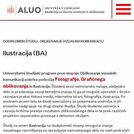
DODIPLOMSKI ŠTUDIJ - OBLIKOVANJE VIZUALNIH KOMUNIKACIJ
Ilustracija (BA)
Univerzitetni študijski program prve stopnje Oblikovanje vizualnih
Fotografije
Grafičnega
komunikacij pokriva področja
,
oblikovanja
in Ilustracije.
Študent skozi seminarske naloge, ateljejsko
delo in predavanja osvoji temeljno znanje, ki ga je mogoče uporabiti v široko
razvejani praksi: tiskani mediji, internetne strani, fotografija, ilustracija. Po
enotnem prvem letu se študij specializira za posamezna področja in jih
smiselno nadgrajuje na drugi stopnji študija. Študij študenta usmerja k
razvoju kritične presoje rezultatov oblikovalskega dela in te prek različnih
projektov neposredno povezuje z delovnim okoljem.
Ilustracija
Študij na smeri
na dodiplomski stopnji omogoča znanje
vizualnega razmišljanja za opravljanje samostojnega dela na vseh po­dročjih