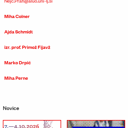
Nejc.Prah@aluo.uni-lj.si
Miha Colner
Ajda Schmidt
izr. prof. Primož Fijavž
Marko Drpić
Miha Perne
Novice