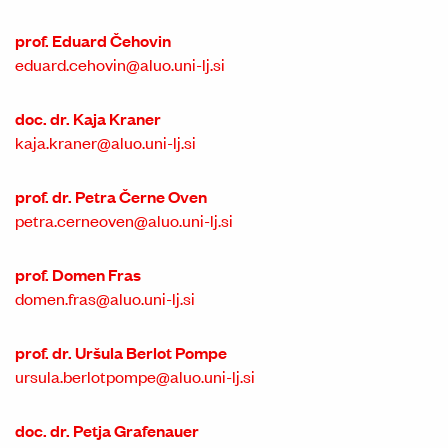
prof. Eduard Čehovin
eduard.cehovin@aluo.uni-lj.si
doc. dr. Kaja Kraner
kaja.kraner@aluo.uni-lj.si
prof. dr. Petra Černe Oven
petra.cerneoven@aluo.uni-lj.si
prof. Domen Fras
domen.fras@aluo.uni-lj.si
prof. dr. Uršula Berlot Pompe
ursula.berlotpompe@aluo.uni-lj.si
doc. dr. Petja Grafenauer