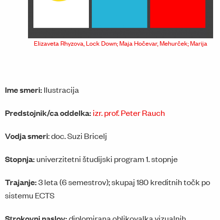
Elizaveta Rhyzova, Lock Down; Maja Hočevar, Mehurček; Marija
Bobič, Prepovedano zbiranje, 2021, prof. Domen Fras
Ime smeri:
Ilustracija
Predstojnik/ca oddelka:
izr. prof. Peter Rauch
Vodja smeri
: doc. Suzi Bricelj
Stopnja:
univerzitetni študijski program 1. stopnje
Trajanje:
3 leta (6 semestrov); skupaj 180 kreditnih točk po
sistemu ECTS
Strokovni naslov:
diplomirana oblikovalka vizualnih