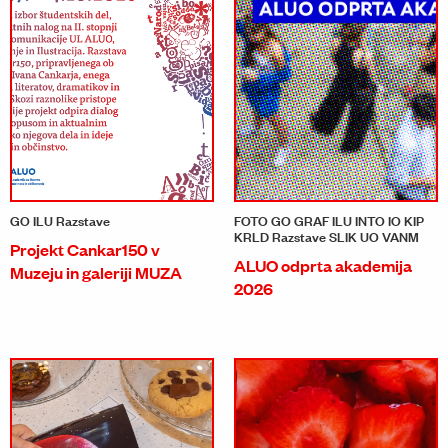
GO ILU Razstave
FOTO GO GRAF ILU INTO IO KIP
KRLD Razstave SLIK UO VANM
Projekt Cankar150 v
ALUO odprta akademija
Muzeju in galeriji MUZA
2026