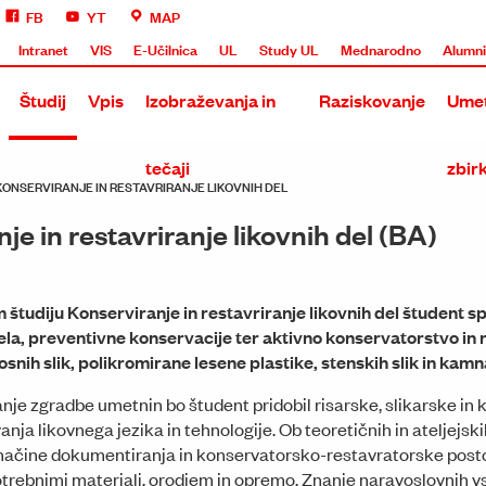
FB
YT
MAP
Intranet
VIS
E-Učilnica
UL
Study UL
Mednarodno
Alumn
Študij
Vpis
Izobraževanja in
Raziskovanje
Umet
tečaji
zbir
 KONSERVIRANJE IN RESTAVRIRANJE LIKOVNIH DEL
je in restavriranje likovnih del (BA)
študiju Konserviranje in restavriranje likovnih del študent 
la, preventivne konservacije ter aktivno konservatorstvo in
snih slik, polikromirane lesene plastike, stenskih slik in kamn
nje zgradbe umetnin bo študent pridobil risarske, slikarske in 
vanja likovnega jezika in tehnologije. Ob teoretičnih in ateljejs
načine dokumentiranja in konservatorsko-restavratorske post
potrebnimi materiali, orodjem in opremo. Znanje naravoslovnih vs