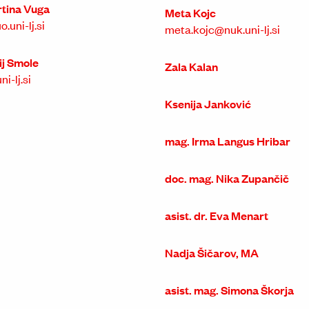
artina Vuga
Meta Kojc
.uni-lj.si
meta.kojc@nuk.uni-lj.si
rij Smole
Zala Kalan
i-lj.si
Ksenija Janković
mag. Irma Langus Hribar
doc. mag. Nika Zupančič
asist. dr. Eva Menart
Nadja Šičarov, MA
asist. mag. Simona Škorja