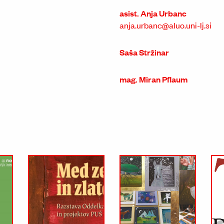
asist. Anja Urbanc
anja.urbanc@aluo.uni-lj.si
Saša Stržinar
mag. Miran Pflaum