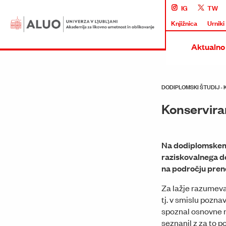
IG
TW
Knjižnica
Urniki
Aktualno
DODIPLOMSKI ŠTUDIJ -
Konserviran
Na dodiplomskem 
raziskovalnega de
na področju preno
Za lažje razumeva
tj. v smislu pozna
spoznal osnovne 
seznanil z za to 