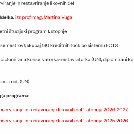
iranje in restavriranje likovnih del
ddelka:
izr. prof. mag. Martina Vuga
etni študijski program 1. stopnje
6 semestrov); skupaj 180 kreditnih točk po sistemu ECTS
:
diplomirana konservatorka-restavratorka (UN), diplomirani k
kons.-rest. (UN)
ega programa:
rviranje in restavriranje likovnih del 1. stopnja 2026-2027
rviranje in restavriranje likovnih del 1. stopnja 2025-2026