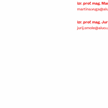
izr. prof. mag. M
martina.vuga@aluo
izr. prof. mag. Ju
jurij.smole@aluo.un