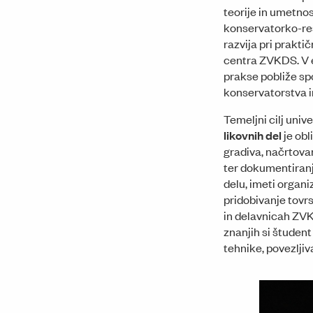
teorije in umetnos
konservatorko-res
razvija pri prakti
centra ZVKDS. V e
prakse pobliže sp
konservatorstva i
Temeljni cilj uni
likovnih del
je obl
gradiva, načrtova
ter dokumentiranj
delu, imeti organ
pridobivanje tovr
in delavnicah ZVK
znanjih si študen
tehnike, povezljiv