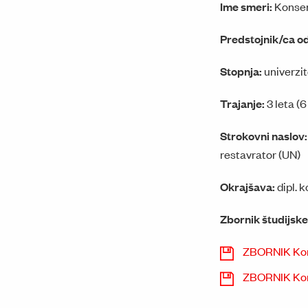
Ime smeri:
Konserv
Predstojnik/ca o
Stopnja:
univerzit
Trajanje:
3 leta (
Strokovni naslov
restavrator (UN)
Okrajšava:
dipl. 
Zbornik študijsk
ZBORNIK Konse
ZBORNIK Konse