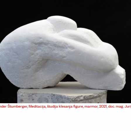
der Štumberger, Meditacija, študija klesanja figure, marmor, 2021, doc. mag. Jur