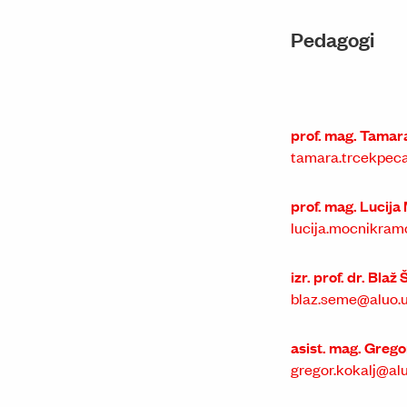
Pedagogi
prof. mag. Tamar
tamara.trcekpecak
prof. mag. Lucij
lucija.mocnikramo
izr. prof. dr. Bla
blaz.seme@aluo.un
asist. mag. Grego
gregor.kokalj@aluo