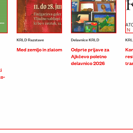
KRLD Razstave
Delavnice KRLD
KR
Med zemljo in zlatom
Odprte prijave za
Kon
Ajkčevo poletno
res
delavnico 2026
tra
i
ko-