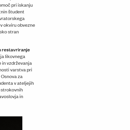
Umetniški paviljon na Erjavčevi cesti za Akademijo upoda
pomoč pri iskanju
tnin študent
tavratorskega
 v okviru obvezne
sko stran
n restavriranje
ja likovnega
 in vzdrževanja
osti varstva pri
o. Osnova za
denta v ateljejih
 strokovnih
avoslovja in