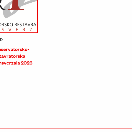
LD
servatorsko-
tavratorska
nsverzala 2026