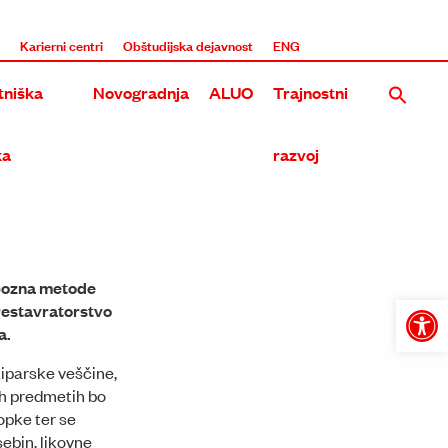
i
Karierni centri
Obštudijska dejavnost
ENG
niška
Novogradnja
ALUO
Trajnostni
ka
razvoj
Nova stavba UL ALUO na Roški
Rekonstrukcija in dozidava obstoječega objekta ALUO na E
spozna metode
 restavratorstvo
Tri umetniške akademije na Roški
Open
a.
toolba
Skupna stavba treh umetniških akademij na Metelkovi in 
kiparske veščine,
Prenova in širitev Akademije na Erjavčevi in Dolenjski ces
kih predmetih bo
opke ter se
Dozidava in nadzidava ALU na Erjavčevi cesti
ebin, likovne