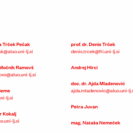
a Trček Pečak
prof. dr. Denis Trček
@aluo.uni-lj.si
denis.trcek@fri.uni-lj.si
a Močnik Ramovš
Andrej Hirci
vs@aluo.uni-lj.si
doc. dr. Ajda Mladenović
ž Šeme
ajda.mladenovic@aluo.uni-lj.
i-lj.si
Petra Juvan
r Kokalj
.uni-lj.si
mag. Nataša Nemeček