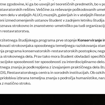
tne zgodovine, ki ga bo usvojil pri teoretičnih predmetih, bo v 
tavratorskih rešitev. Veščine za reševanje poškodovanih ume
čnem delu v ateljejih ALUO, muzejih, galerijah in v ateljejih Res
ni izmed omenjenih ustanov študent v zadnjem letniku študija
oznava strokovno in znanstveno-umetniško pa tudi organizacij
n restavratorstva.
verzitetnega študijskega programa prve stopnje
Konserviranje i
ikovati strokovnjaka sposobnega temeljnega raziskovanja stan
nja programa konservatorskih-restavratorskih postopkov, nege
a strokovnega dela. Prav tako mora študent obvladati specifičn
izacijske sposobnosti ter sposobnosti za interdisciplinarno del
stnega znanja je podkrepljena z izvajanjem praktičnega dela štu
DS, Restavratorskega centra in sorodnih institucijah. Ob ozkih
t pridobiva izbrana temeljna znanja s področja humanistike, nar
a z matično stroko.