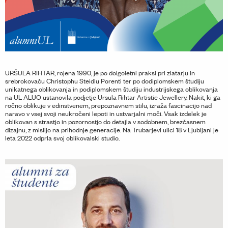
URŠULA RIHTAR, rojena 1990, je po dolgoletni praksi pri zlatarju in
srebrokovaču Christophu Steidlu Porenti ter po dodiplomskem študiju
unikatnega oblikovanja in podiplomskem študiju industrijskega oblikovanja
na UL ALUO ustanovila podjetje Ursula Rihtar Artistic Jewellery. Nakit, ki ga
ročno oblikuje v edinstvenem, prepoznavnem stilu, izraža fascinacijo nad
naravo v vsej svoji neukročeni lepoti in ustvarjalni moči. Vsak izdelek je
oblikovan s strastjo in pozornostjo do detajla v sodobnem, brezčasnem
dizajnu, z mislijo na prihodnje generacije. Na Trubarjevi ulici 18 v Ljubljani je
leta 2022 odprla svoj oblikovalski studio.