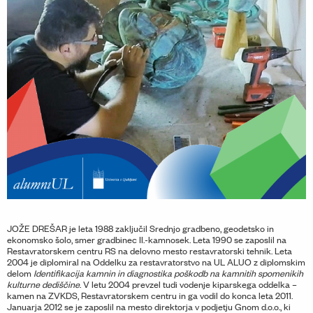
JOŽE DREŠAR je leta 1988 zaključil Srednjo gradbeno, geodetsko in
ekonomsko šolo, smer gradbinec II.-kamnosek. Leta 1990 se zaposlil na
Restavratorskem centru RS na delovno mesto restavratorski tehnik. Leta
2004 je diplomiral na Oddelku za restavratorstvo na UL ALUO z diplomskim
delom
Identifikacija kamnin in diagnostika poškodb na kamnitih spomenikih
kulturne dediščine
. V letu 2004 prevzel tudi vodenje kiparskega oddelka –
kamen na ZVKDS, Restavratorskem centru in ga vodil do konca leta 2011.
Januarja 2012 se je zaposlil na mesto direktorja v podjetju Gnom d.o.o., ki