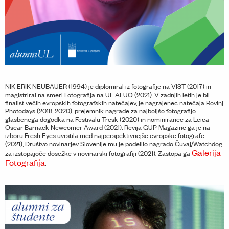
NIK ERIK NEUBAUER (1994) je diplomiral iz fotografije na VIST (2017) in
magistriral na smeri Fotografija na UL ALUO (2021). V zadnjih letih je bil
finalist večih evropskih fotografskih natečajev, je nagrajenec natečaja Rovinj
Photodays (2018, 2020), prejemnik nagrade za najboljšo fotografijo
glasbenega dogodka na Festivalu Tresk (2020) in nominiranec za Leica
Oscar Barnack Newcomer Award (2021). Revija GUP Magazine ga je na
izboru Fresh Eyes uvrstila med najperspektivnejše evropske fotografe
(2021), Društvo novinarjev Slovenije mu je podelilo nagrado Čuvaj/Watchdog
Galerija
za izstopajoče dosežke v novinarski fotografiji (2021). Zastopa ga
Fotografija
.