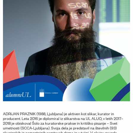
ADRIJAN PRAZNIK (1988, Ljubljana) je aktiven kot slikar, kurator in
producent. Leta 2016 je diplomiral iz slikarstva na UL ALUO, v letih 2017–
2018 je obiskoval Šolo za kuratorske prakse in kritiško pisanje – Svet
umetnosti (SCCA-Ljubljana). Svoja dela je predstavil na številnih (93)
skupinskih in samostojnih razstavah doma in v tujini. V okviru zavoda