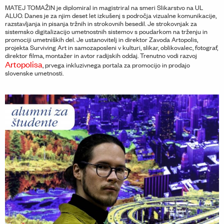
MATEJ TOMAŽIN je diplomiral in magistriral na smeri Slikarstvo na UL
ALUO. Danes je za njim deset let izkušenj s področja vizualne komunikacije,
razstavljanja in pisanja tržnih in strokovnih besedil. Je strokovnjak za
sistemsko digitalizacijo umetnostnih sistemov s poudarkom na trženju in
promociji umetniških del. Je ustanovitelj in direktor Zavoda Artopolis,
projekta Surviving Art in samozaposleni v kulturi, slikar, oblikovalec, fotograf,
direktor filma, montažer in avtor radijskih oddaj. Trenutno vodi razvoj
Artopolisa
, prvega inkluzivnega portala za promocijo in prodajo
slovenske umetnosti.