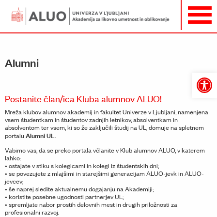
Alumni
Open
toolbar
Postanite član/ica Kluba alumnov ALUO!
Mreža klubov alumnov akademij in fakultet Univerze v Ljubljani, namenjena
vsem študentkam in študentov zadnjih letnikov, absolventkam in
absolventom ter vsem, ki so že zaključili študij na UL, domuje na spletnem
Alumni UL
portalu
.
Vabimo vas, da se preko portala včlanite v Klub alumnov ALUO, v katerem
lahko:
• ostajate v stiku s kolegicami in kolegi iz študentskih dni;
• se povezujete z mlajšimi in starejšimi generacijam ALUO-jevk in ALUO-
jevcev;
• še naprej sledite aktualnemu dogajanju na Akademiji;
• koristite posebne ugodnosti partnerjev UL;
• spremljate nabor prostih delovnih mest in drugih priložnosti za
profesionalni razvoj.