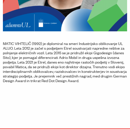
MATIC VIHTELIČ (1992) je diplomiral na smeri Industrijsko oblikovanje UL
ALUO. Leta 2012 je začel s podjetjem Etrel soustvarjati napredne rešitve za
polnjenje električnih vozil. Leta 2015 se je pridružil ekipi Gigodesign (danes
Sito), kjer je pomagal diferencirati Adrio Mobil in druga uspešna izvozna
podjetja. Leta 2021 je Etrel, danes eno najhitreje rastočih podjetij v Slovenij,
povabil Matica, da se pridruži ekipi kot direktor dizajna. Trenutno vodi ekipo
interdisciplinarnih oblikovalcev, raziskovalcev in konstrukterjev in soustvarja
strategijo podjetja. Je prejemnik več prestižnih nagrad, med drugim German
Design Award in trikrat Red Dot Design Award.