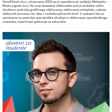
GenePlanet, d.o.o., od januarja 2022 pa je zaposlena pri podjetju Mediately –
Modra jagoda d.o.o. Na svoji dosedanji oblikovalski poti je pridobila veliko
izkušenj s področja grafičnega oblikovanja, oblikovanja embalaže, vodenja
oblikovnih procesov ter dela v multidisciplinarnih timih. V zadnjem letu je
usmerjena na področje uporabniške izkušnje in oblikovanja uporabniškega
vmesnika, natančneje aplikacije za zdravnike.