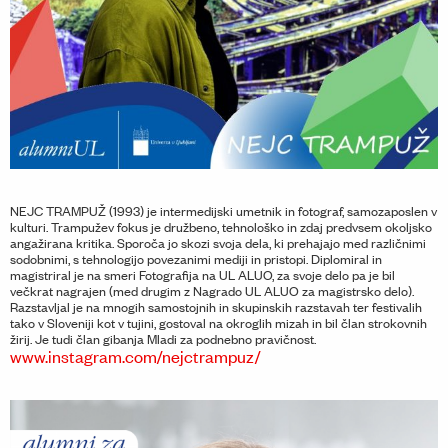
NEJC TRAMPUŽ (1993) je intermedijski umetnik in fotograf, samozaposlen v
kulturi. Trampužev fokus je družbeno, tehnološko in zdaj predvsem okoljsko
angažirana kritika. Sporoča jo skozi svoja dela, ki prehajajo med različnimi
sodobnimi, s tehnologijo povezanimi mediji in pristopi. Diplomiral in
magistriral je na smeri Fotografija na UL ALUO, za svoje delo pa je bil
večkrat nagrajen (med drugim z Nagrado UL ALUO za magistrsko delo).
Razstavljal je na mnogih samostojnih in skupinskih razstavah ter festivalih
tako v Sloveniji kot v tujini, gostoval na okroglih mizah in bil član strokovnih
žirij. Je tudi član gibanja Mladi za podnebno pravičnost.
www.instagram.com/nejctrampuz/