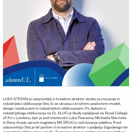
LUKA STEPAN je ustanovitelj in kreativni direktor studia za inovacije in
industrijsko oblikovanje Sito, ki se ukvarja s krožnimi poslovnimi modeli,
design raziskavami in industrijskim oblikovanjem. Po diplomi iz
industrijskega oblikovanja na UL ALUO je študij nadaljeval na Royal College
of Art v Londonu, kjer je pod mentorstvi Luka Pearsona, Michaela Marriotta
in Rona Arada opravil magisterij MA (RCA) iz načrtovanja izdelkov. Pred
ustanovitvijo Sita je bil partner in kreativni direktor v podjetju Gigodesign ter
samostojni oblikovalec v studiu Tangerine, kjer je sodeloval pri projektih za