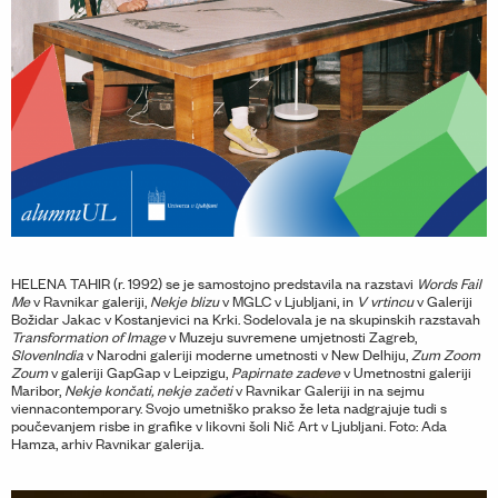
HELENA TAHIR (r. 1992) se je samostojno predstavila na razstavi
Words Fail
Me
v Ravnikar galeriji,
Nekje blizu
v MGLC v Ljubljani, in
V vrtincu
v Galeriji
Božidar Jakac v Kostanjevici na Krki. Sodelovala je na skupinskih razstavah
Transformation of Image
v Muzeju suvremene umjetnosti Zagreb,
SlovenIndia
v Narodni galeriji moderne umetnosti v New Delhiju,
Zum Zoom
Zoum
v galeriji GapGap v Leipzigu,
Papirnate zadeve
v Umetnostni galeriji
Maribor,
Nekje končati, nekje začeti
v Ravnikar Galeriji in na sejmu
viennacontemporary. Svojo umetniško prakso že leta nadgrajuje tudi s
poučevanjem risbe in grafike v likovni šoli Nič Art v Ljubljani. Foto: Ada
Hamza, arhiv Ravnikar galerija.