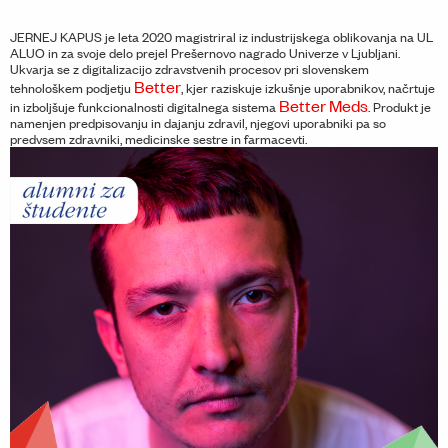
JERNEJ KAPUS je leta 2020 magistriral iz industrijskega oblikovanja na UL
ALUO in za svoje delo prejel Prešernovo nagrado Univerze v Ljubljani.
Ukvarja se z digitalizacijo zdravstvenih procesov pri slovenskem
Better
tehnološkem podjetju
, kjer raziskuje izkušnje uporabnikov, načrtuje
Better Meds
in izboljšuje funkcionalnosti digitalnega sistema
. Produkt je
namenjen predpisovanju in dajanju zdravil, njegovi uporabniki pa so
predvsem zdravniki, medicinske sestre in farmacevti.