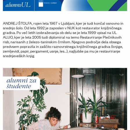
ANDREJ ŠTOLFA, rojen leta 1967 v Ljubljani, kjer je tudi končal osnovno in
srednjo šolo. Od leta 1992 je zaposlen v NUK kot restavrator knjižničnega
gradiva. Po več letih izobraževanja ob delu se je leta 1999 vpisal na UL
ALUO, kjer je leta 2005 tudi diplomiral na temo Restavriranje Plečnikovih
risb, narisanih z železo-taninskim črnilom. Njegovo področje dela obsega
predvsem popravila in zaščito raznovrstnega knjižničnega gradiva (knjige,
zemljevidi, papir, pergament, usnje, les…), najljubše pa mu je restavriranje
srednjeveških knjig.