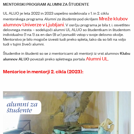
MENTORSKI PROGRAM ALUMNI ZA ŠTUDENTE
UL ALUO je leta 2022 in 2023 uspešno sodelovala v 1. in 2. ciklu
Mreže klubov
mentorskega programa
Alumni za študente
pod okriljem
alumnov Univerze v Ljubljani
. V osrčju programa je bila t. i. osvetlitev
delovnega mesta – sodelujoči alumni UL ALUO so študentkam in študentom
individualno (1 na 1) za en dan (8 ur) ponudili vstop v svoje delovno okolje.
Mentorstvo je bilo mogoče izvesti tudi preko spleta, tako da so bili na voljo
tudi v tujini živeči alumni.
Klubu
Študentke in študenti so se z mentoricami ali mentorji iz vrst alumnov
Alumni UL
alumnov ALUO
povezali preko spletnega portala
.
Mentorice in mentorji 2. cikla (2023):