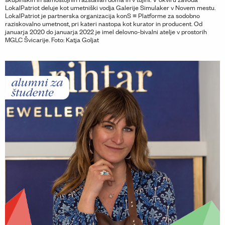
LokalPatriot deluje kot umetniški vodja Galerije Simulaker v Novem mestu.
LokalPatriot je partnerska organizacija konS ≡ Platforme za sodobno
raziskovalno umetnost, pri kateri nastopa kot kurator in producent. Od
januarja 2020 do januarja 2022 je imel delovno-bivalni atelje v prostorih
MGLC Švicarije. Foto: Katja Goljat