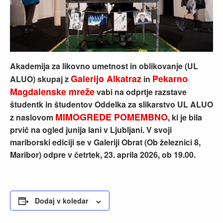
Akademija za likovno umetnost in oblikovanje (UL
Galerijo Alkatraz
Pekarno
ALUO) skupaj z
in
Magdalenske mreže
vabi na odprtje razstave
študentk in študentov Oddelka za slikarstvo UL ALUO
MIMOGREDE POMEMBNO
z naslovom
, ki je bila
prvič na ogled junija lani v Ljubljani. V svoji
mariborski ediciji se v Galeriji Obrat (Ob železnici 8,
Maribor) odpre v četrtek, 23. aprila 2026, ob 19.00.
Dodaj v koledar