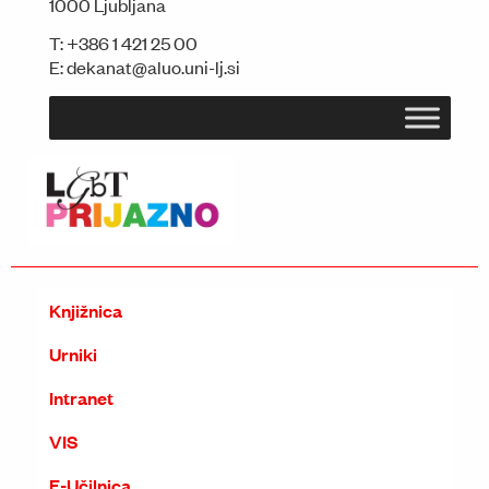
1000 Ljubljana
T:
+386 1 421 25 00
E:
dekanat@aluo.uni-lj.si
Knjižnica
Urniki
Intranet
VIS
E-Učilnica