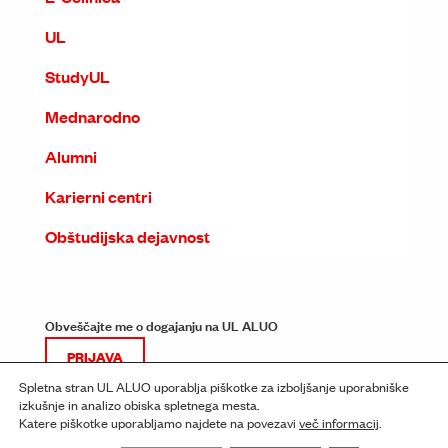
UL
StudyUL
Mednarodno
Alumni
Karierni centri
Obštudijska dejavnost
Obveščajte me o dogajanju na UL ALUO
PRIJAVA
Spletna stran UL ALUO uporablja piškotke za izboljšanje uporabniške
izkušnje in analizo obiska spletnega mesta.
Katere piškotke uporabljamo najdete na povezavi
več informacij
.