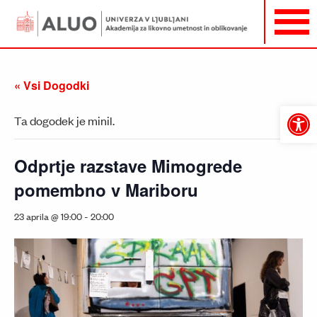
« Vsi Dogodki
Open
Ta dogodek je minil.
toolbar
Odprtje razstave Mimogrede
pomembno v Mariboru
-
23 aprila @ 19:00
20:00