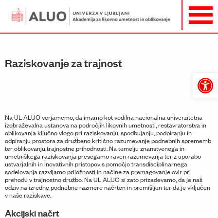
Raziskovanje za trajnost
Open
toolbar
Na UL ALUO verjamemo, da imamo kot vodilna nacionalna univerzitetna
izobraževalna ustanova na področjih likovnih umetnosti, restavratorstva in
oblikovanja ključno vlogo pri raziskovanju, spodbujanju, podpiranju in
odpiranju prostora za družbeno kritično razumevanje podnebnih sprememb
ter oblikovanju trajnostne prihodnosti. Na temelju znanstvenega in
umetniškega raziskovanja presegamo raven razumevanja ter z uporabo
ustvarjalnih in inovativnih pristopov s pomočjo transdisciplinarnega
sodelovanja razvijamo priložnosti in načine za premagovanje ovir pri
prehodu v trajnostno družbo. Na UL ALUO si zato prizadevamo, da je naš
odziv na izredne podnebne razmere načrten in premišljen ter da je vključen
v naše raziskave.
Akcijski načrt