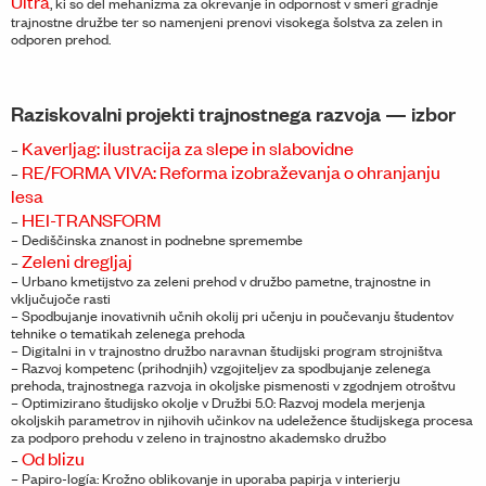
Ultra
, ki so del mehanizma za okrevanje in odpornost v smeri gradnje
trajnostne družbe ter so namenjeni prenovi visokega šolstva za zelen in
odporen prehod.
Raziskovalni projekti trajnostnega razvoja — izbor
Kaverljag: ilustracija za slepe in slabovidne
–
RE/FORMA VIVA: Reforma izobraževanja o ohranjanju
–
lesa
HEI-TRANSFORM
–
– Dediščinska znanost in podnebne spremembe
Zeleni dregljaj
–
– Urbano kmetijstvo za zeleni prehod v družbo pametne, trajnostne in
vključujoče rasti
– Spodbujanje inovativnih učnih okolij pri učenju in poučevanju študentov
tehnike o tematikah zelenega prehoda
– Digitalni in v trajnostno družbo naravnan študijski program strojništva
– Razvoj kompetenc (prihodnjih) vzgojiteljev za spodbujanje zelenega
prehoda, trajnostnega razvoja in okoljske pismenosti v zgodnjem otroštvu
– Optimizirano študijsko okolje v Družbi 5.0: Razvoj modela merjenja
okoljskih parametrov in njihovih učinkov na udeležence študijskega procesa
za podporo prehodu v zeleno in trajnostno akademsko družbo
Od blizu
–
– Papiro-logía: Krožno oblikovanje in uporaba papirja v interierju