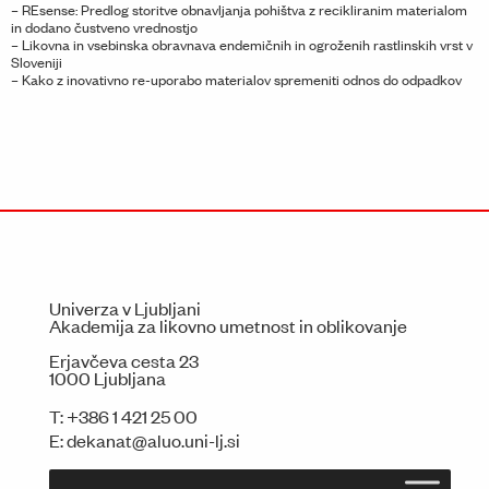
– REsense: Predlog storitve obnavljanja pohištva z recikliranim materialom
in dodano čustveno vrednostjo
– Likovna in vsebinska obravnava endemičnih in ogroženih rastlinskih vrst v
Sloveniji
– Kako z inovativno re-uporabo materialov spremeniti odnos do odpadkov
Univerza v Ljubljani
Akademija za likovno umetnost in oblikovanje
Erjavčeva cesta 23
1000 Ljubljana
T:
+386 1 421 25 00
E:
dekanat@aluo.uni-lj.si