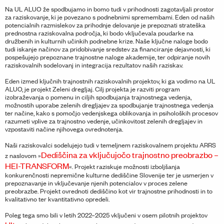
Na UL ALUO že spodbujamo in bomo tudi v prihodnosti zagotavljali prostor
za raziskovanje, ki je povezano s podnebnimi spremembami. Eden od naših
potencialnih razmislekov za prihodnje delovanje je prepoznati strateška
prednostna raziskovalna področja, ki bodo vključevala poudarke na
družbenih in kulturnih učinkih podnebne krize. Naše ključne naloge bodo
tudi iskanje načinov za pridobivanje sredstev za financiranje dejavnosti, ki
pospešujejo prepoznane trajnostne naloge akademije, ter odpiranje novih
raziskovalnih sodelovanj in integracija rezultatov naših raziskav.
Eden izmed ključnih trajnostnih raziskovalnih projektov, ki ga vodimo na UL
ALUO, je projekt Zeleni dregljaj. Cilj projekta je razviti program
izobraževanja o pomenu in ciljih spodbujanja trajnostnega vedenja,
možnostih uporabe zelenih dregljajev za spodbujanje trajnostnega vedenja
ter načine, kako s pomočjo vedenjskega oblikovanja in psiholoških procesov
razumeti vplive za trajnostno vedenje, učinkovitost zelenih dregljajev in
vzpostaviti načine njihovega ovrednotenja.
Naši raziskovalci sodelujejo tudi v temeljnem raziskovalnem projektu ARRS
Dediščina za vključujočo trajnostno preobrazbo –
z naslovom »
HEI-TRANSFORM
«. Projekt raziskuje možnosti izboljšanja
konkurenčnosti nepremične kulturne dediščine Slovenije ter je usmerjen v
prepoznavanje in vključevanje njenih potencialov v proces zelene
preobrazbe. Projekt ovrednoti dediščino kot vir trajnostne prihodnosti in to
kvalitativno ter kvantitativno opredeli.
Poleg tega smo bili v letih 2022–2025 vključeni v osem pilotnih projektov