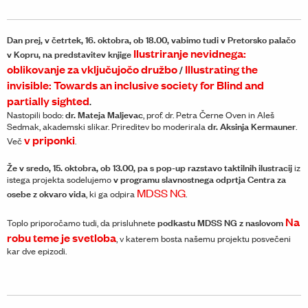
Dan prej, v četrtek, 16. oktobra, ob 18.00, vabimo tudi v Pretorsko palačo
Ilustriranje nevidnega:
v Kopru, na predstavitev knjige
oblikovanje za vključujočo družbo
Illustrating the
/
invisible: Towards an inclusive society for Blind and
partially sighted
.
dr. Mateja Maljevac
Nastopili bodo:
, prof. dr. Petra Černe Oven in Aleš
dr. Aksinja Kermauner
Sedmak, akademski slikar. Prireditev bo moderirala
.
v priponki
Več
.
Že v sredo, 15. oktobra, ob 13.00, pa s pop-up razstavo taktilnih ilustracij
iz
v programu slavnostnega odprtja Centra za
istega projekta sodelujemo
MDSS NG
osebe z okvaro vida
, ki ga odpira
.
Na
podkastu MDSS NG z naslovom
Toplo priporočamo tudi, da prisluhnete
robu teme je svetloba
, v katerem bosta našemu projektu posvečeni
kar dve epizodi.