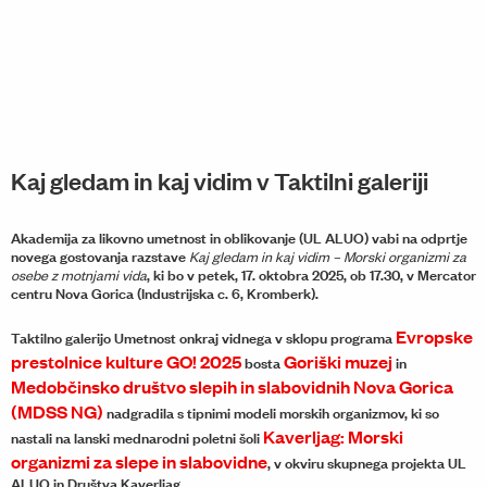
Kaj gledam in kaj vidim v Taktilni galeriji
Akademija za likovno umetnost in oblikovanje (UL ALUO) vabi na odprtje
novega gostovanja razstave
Kaj gledam in kaj vidim – Morski organizmi za
, ki bo v petek, 17. oktobra 2025, ob 17.30, v Mercator
osebe z motnjami vida
centru Nova Gorica (Industrijska c. 6, Kromberk).
Evropske
Taktilno galerijo Umetnost onkraj vidnega v sklopu programa
prestolnice kulture GO! 2025
Goriški muzej
bosta
in
Medobčinsko društvo slepih in slabovidnih Nova Gorica
(MDSS NG)
nadgradila s tipnimi modeli morskih organizmov, ki so
Kaverljag: Morski
nastali na lanski mednarodni poletni šoli
organizmi za slepe in slabovidne
, v okviru skupnega projekta UL
ALUO in Društva Kaverljag.