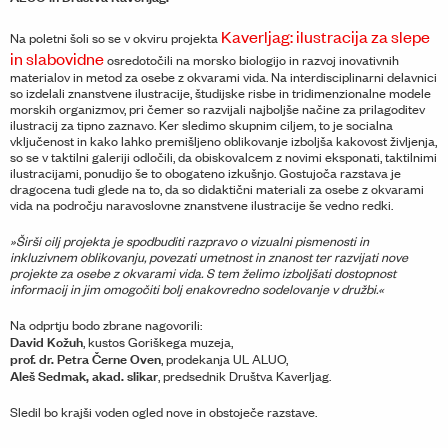
Kaverljag: ilustracija za slepe
Na poletni šoli so se v okviru projekta
in slabovidne
osredotočili na morsko biologijo in razvoj inovativnih
materialov in metod za osebe z okvarami vida. Na interdisciplinarni delavnici
so izdelali znanstvene ilustracije, študijske risbe in tridimenzionalne modele
morskih organizmov, pri čemer so razvijali najboljše načine za prilagoditev
ilustracij za tipno zaznavo. Ker sledimo skupnim ciljem, to je socialna
vključenost in kako lahko premišljeno oblikovanje izboljša kakovost življenja,
so se v taktilni galeriji odločili, da obiskovalcem z novimi eksponati, taktilnimi
ilustracijami, ponudijo še to obogateno izkušnjo. Gostujoča razstava je
dragocena tudi glede na to, da so didaktični materiali za osebe z okvarami
vida na področju naravoslovne znanstvene ilustracije še vedno redki.
»Širši cilj projekta je spodbuditi razpravo o vizualni pismenosti in
inkluzivnem oblikovanju, povezati umetnost in znanost ter razvijati nove
projekte za osebe z okvarami vida. S tem želimo izboljšati dostopnost
informacij in jim omogočiti bolj enakovredno sodelovanje v družbi.«
Na odprtju bodo zbrane nagovorili:
David Kožuh
, kustos Goriškega muzeja,
prof. dr. Petra Černe Oven
, prodekanja UL ALUO,
Aleš Sedmak, akad. slikar
, predsednik Društva Kaverljag.
Sledil bo krajši voden ogled nove in obstoječe razstave.