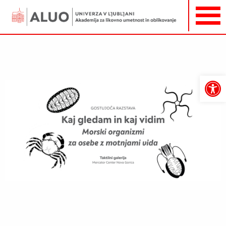
Open
toolbar