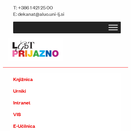
T:
+386 1 421 25 00
E:
dekanat@aluo.uni-lj.si
Knjižnica
Urniki
Intranet
VIS
E-Učilnica