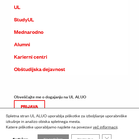
UL
StudyUL
Mednarodno
Alumni
Karierni centri
Obštudijska dejavnost
Obveščajte me o dogajanju na UL ALUO
PRIJAVA
Spletna stran UL ALUO uporablja piškotke za izboljšanje uporabniške
izkušnje in analizo obiska spletnega mesta.
Katere piškotke uporabljamo najdete na povezavi
več informacij
.
Close GDPR Cooki
Soglašam