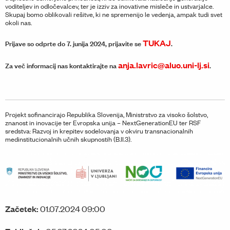
voditeljev in odločevalcev, ter je izziv za inovativne misleče in ustvarjalce.
Skupaj bomo oblikovali rešitve, ki ne spremenijo le vedenja, ampak tudi svet
okoli nas.
TUKAJ
Prijave so odprte do 7. junija 2024, prijavite se
.
anja.lavric@aluo.uni-lj.si
Za več informacij nas kontaktirajte na
.
Projekt sofinancirajo Republika Slovenija, Ministrstvo za visoko šolstvo,
znanost in inovacije ter Evropska unija – NextGenerationEU ter RSF
sredstva: Razvoj in krepitev sodelovanja v okviru transnacionalnih
medinstitucionalnih učnih skupnostih (B.II.3).
Začetek:
01.07.2024 09:00