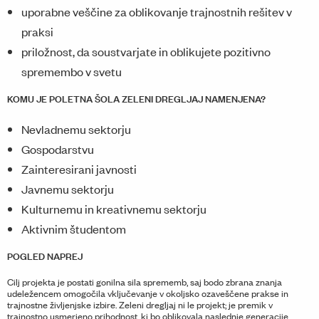
uporabne veščine za oblikovanje trajnostnih rešitev v
praksi
priložnost, da soustvarjate in oblikujete pozitivno
spremembo v svetu
KOMU JE POLETNA ŠOLA ZELENI DREGLJAJ NAMENJENA?
Nevladnemu sektorju
Gospodarstvu
Zainteresirani javnosti
Javnemu sektorju
Kulturnemu in kreativnemu sektorju
Aktivnim študentom
POGLED NAPREJ
Cilj projekta je postati gonilna sila sprememb, saj bodo zbrana znanja
udeležencem omogočila vključevanje v okoljsko ozaveščene prakse in
trajnostne življenjske izbire. Zeleni dregljaj ni le projekt; je premik v
trajnostno usmerjeno prihodnost, ki bo oblikovala naslednje generacije