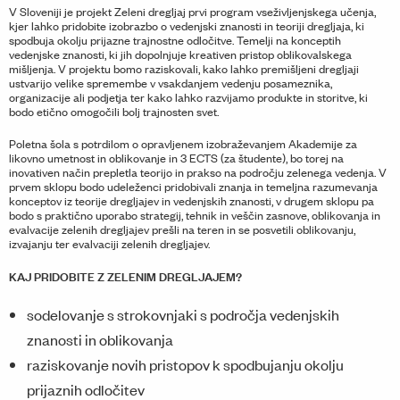
V Sloveniji je projekt Zeleni dregljaj prvi program vseživljenjskega učenja,
kjer lahko pridobite izobrazbo o vedenjski znanosti in teoriji dregljaja, ki
spodbuja okolju prijazne trajnostne odločitve. Temelji na konceptih
vedenjske znanosti, ki jih dopolnjuje kreativen pristop oblikovalskega
mišljenja. V projektu bomo raziskovali, kako lahko premišljeni dregljaji
ustvarijo velike spremembe v vsakdanjem vedenju posameznika,
organizacije ali podjetja ter kako lahko razvijamo produkte in storitve, ki
bodo etično omogočili bolj trajnosten svet.
Poletna šola s potrdilom o opravljenem izobraževanjem Akademije za
likovno umetnost in oblikovanje in 3 ECTS (za študente), bo torej na
inovativen način prepletla teorijo in prakso na področju zelenega vedenja. V
prvem sklopu bodo udeleženci pridobivali znanja in temeljna razumevanja
konceptov iz teorije dregljajev in vedenjskih znanosti, v drugem sklopu pa
bodo s praktično uporabo strategij, tehnik in veščin zasnove, oblikovanja in
evalvacije zelenih dregljajev prešli na teren in se posvetili oblikovanju,
izvajanju ter evalvaciji zelenih dregljajev.
KAJ PRIDOBITE Z ZELENIM DREGLJAJEM?
sodelovanje s strokovnjaki s področja vedenjskih
znanosti in oblikovanja
raziskovanje novih pristopov k spodbujanju okolju
prijaznih odločitev