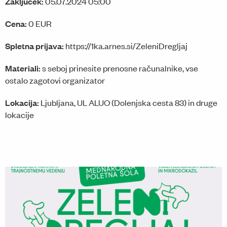
Zaključek:
05.07.2024 05:00
Cena:
0 EUR
Spletna prijava:
https://1ka.arnes.si/ZeleniDregljaj
Materiali:
s seboj prinesite prenosne računalnike, vse
ostalo zagotovi organizator
Lokacija:
Ljubljana, UL ALUO (Dolenjska cesta 83) in druge
lokacije