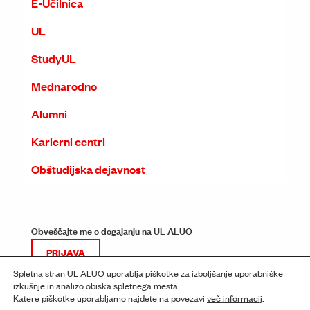
E-Učilnica
UL
StudyUL
Mednarodno
Alumni
Karierni centri
Obštudijska dejavnost
Obveščajte me o dogajanju na UL ALUO
PRIJAVA
Spletna stran UL ALUO uporablja piškotke za izboljšanje uporabniške
izkušnje in analizo obiska spletnega mesta.
Katere piškotke uporabljamo najdete na povezavi
več informacij
.