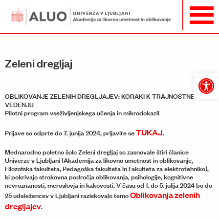
Zeleni dregljaj
Open
toolbar
OBLIKOVANJE ZELENIH DREGLJAJEV: KORAKI K TRAJNOSTNEMU
VEDENJU
Pilotni program vseživljenjskega učenja in mikrodokazil
TUKAJ
Prijave so odprte do 7. junija 2024, prijavite se
.
Mednarodno poletno šolo Zeleni dregljaj so zasnovale štiri članice
Univerze v Ljubljani (Akademija za likovno umetnost in oblikovanje,
Filozofska fakulteta, Pedagoška fakulteta in Fakulteta za elektrotehniko),
ki pokrivajo strokovna področja oblikovanja, psihologije, kognitivne
nevroznanosti, meroslovja in kakovosti. V času od 1. do 5. julija 2024 bo do
Oblikovanja zelenih
25 udeležencev v Ljubljani raziskovalo temo
dregljajev
.