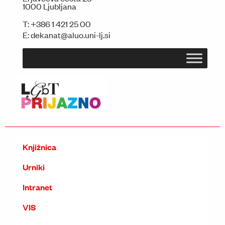
1000 Ljubljana
T:
+386 1 421 25 00
E:
dekanat@aluo.uni-lj.si
Knjižnica
Urniki
Intranet
VIS