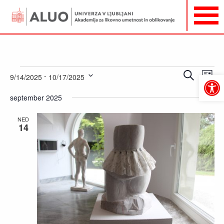
Dogodki
Dogodki
Dog
Iskanje
 - 
9/14/2025
10/17/2025
Sezna
Pogl
Open
Navigacija
Izberite
toolbar
Navi
september 2025
za
datum.
iskanje
NED
in
14
oglede