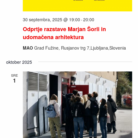
30 septembra, 2025 @ 19:00
20:00
-
Odprtje razstave Marjan Šorli in
udomačena arhitektura
MAO
Grad Fužine, Rusjanov trg 7,Ljubljana,Slovenia
oktober 2025
SRE
1