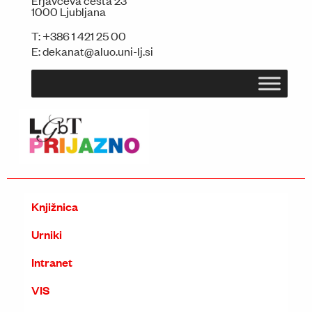
Erjavčeva cesta 23
1000 Ljubljana
T:
+386 1 421 25 00
E:
dekanat@aluo.uni-lj.si
Knjižnica
Urniki
Intranet
VIS