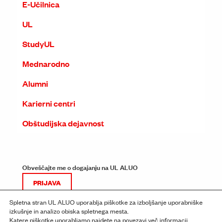
E-Učilnica
UL
StudyUL
Mednarodno
Alumni
Karierni centri
Obštudijska dejavnost
Obveščajte me o dogajanju na UL ALUO
PRIJAVA
Spletna stran UL ALUO uporablja piškotke za izboljšanje uporabniške
izkušnje in analizo obiska spletnega mesta.
Katere piškotke uporabljamo najdete na povezavi
več informacij
.