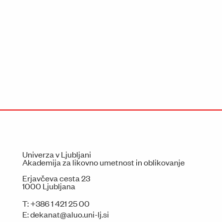
Univerza v Ljubljani
Akademija za likovno umetnost in oblikovanje
Erjavčeva cesta 23
1000 Ljubljana
T:
+386 1 421 25 00
E:
dekanat@aluo.uni-lj.si