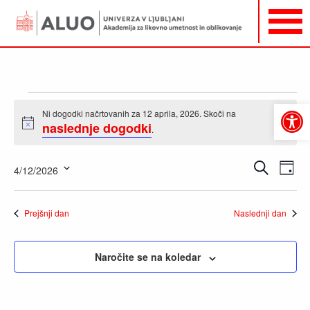
Dogodki
Ni dogodki načrtovanih za 12 aprila, 2026. Skoči na
Open
for
naslednje dogodki
Notice
toolbar
.
12
aprila,
Dogodki
Dog
Iskanje
4/12/2026
Dan
2026
Pogl
Navigacija
Izberite
Navi
za
datum.
Prejšnji dan
Naslednji dan
iskanje
in
oglede
Naročite se na koledar