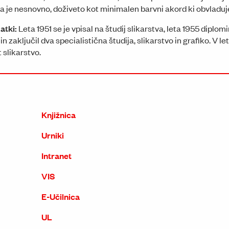
ha je nesnovno, doživeto kot minimalen barvni akord ki obvladuj
datki:
Leta 1951 se je vpisal na študij slikarstva, leta 1955 diplomir
n zaključil dva specialistična študija, slikarstvo in grafiko. V le
slikarstvo.
Knjižnica
Urniki
Intranet
VIS
E-Učilnica
UL