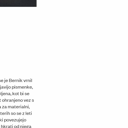
e je Bernik vrnil
ojavijo pismenke,
ljena, kot bi se
t ohranjeno vez s
 za materialni,
erih so se z leti
 ki povezujejo
 hkrati od njega