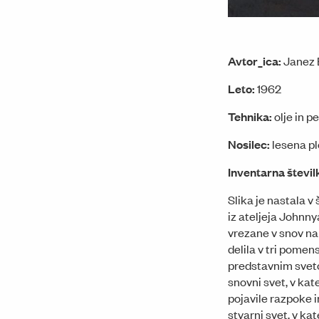
Avtor_ica:
Janez 
Leto:
1962
Tehnika:
olje in p
Nosilec:
lesena p
Inventarna števil
Slika je nastala v 
iz ateljeja Johnn
vrezane v snov na 
delila v tri pomen
predstavnim svetom
snovni svet, v kat
pojavile razpoke i
stvarni svet, v ka