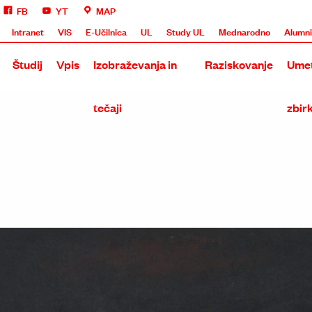
FB
YT
MAP
Intranet
VIS
E-Učilnica
UL
Study UL
Mednarodno
Alumn
Študij
Vpis
Izobraževanja in
Raziskovanje
Umet
tečaji
zbir