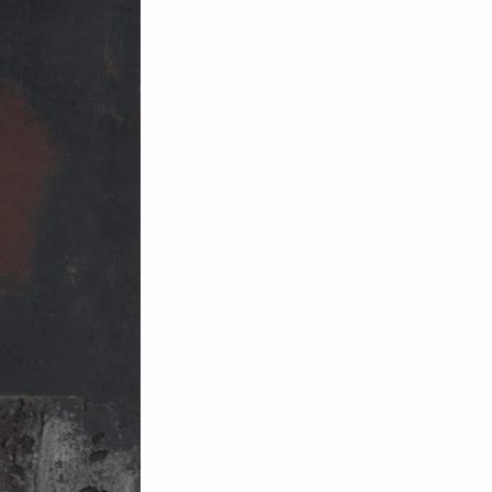
Umetniški paviljon na Erjavčevi cesti za Akademijo upoda