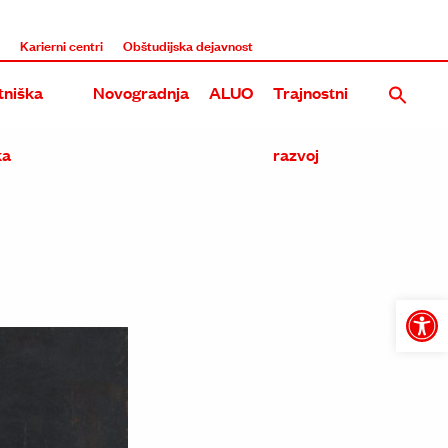
i
Karierni centri
Obštudijska dejavnost
niška
Novogradnja
ALUO
Trajnostni
ka
razvoj
Nova stavba UL ALUO na Roški
Rekonstrukcija in dozidava obstoječega objekta ALUO na E
Tri umetniške akademije na Roški
Open
toolba
Skupna stavba treh umetniških akademij na Metelkovi in 
Prenova in širitev Akademije na Erjavčevi in Dolenjski ces
Dozidava in nadzidava ALU na Erjavčevi cesti