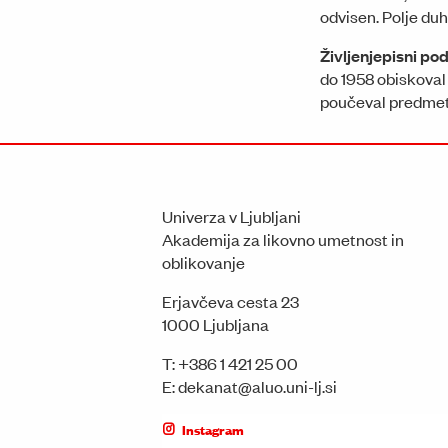
odvisen. Polje du
Življenjepisni po
do 1958 obiskoval i
poučeval predmet 
Univerza v Ljubljani
Akademija za likovno umetnost in
oblikovanje
Erjavčeva cesta 23
1000 Ljubljana
T:
+386 1 421 25 00
E:
dekanat@aluo.uni-lj.si
Instagram