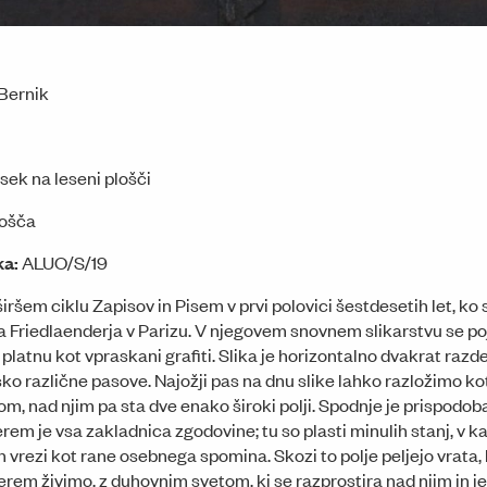
Bernik
esek na leseni plošči
lošča
ka:
ALUO/S/19
širšem ciklu Zapisov in Pisem v prvi polovici šestdesetih let, ko s
ya Friedlaenderja v Parizu. V njegovem snovnem slikarstvu se p
platnu kot vpraskani grafiti. Slika je horizontalno dvakrat razde
sko različne pasove. Najožji pas na dnu slike lahko razložimo ko
, nad njim pa sta dve enako široki polji. Spodnje je prispodoba
erem je vsa zakladnica zgodovine; tu so plasti minulih stanj, v kat
n vrezi kot rane osebnega spomina. Skozi to polje peljejo vrata,
terem živimo, z duhovnim svetom, ki se razprostira nad njim in je