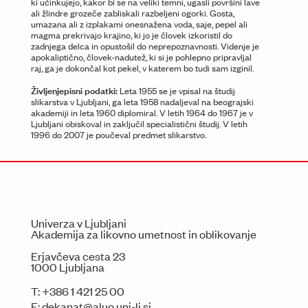
ki učinkujejo, kakor bi se na veliki temni, ugasli površini lave
ali žlindre grozeče zabliskali razbeljeni ogorki. Gosta,
umazana ali z izplakami onesnažena voda, saje, pepel ali
magma prekrivajo krajino, ki jo je človek izkoristil do
zadnjega delca in opustošil do neprepoznavnosti. Videnje je
apokaliptično, človek-nadutež, ki si je pohlepno pripravljal
raj, ga je dokončal kot pekel, v katerem bo tudi sam izginil.
Življenjepisni podatki:
Leta 1955 se je vpisal na študij
slikarstva v Ljubljani, ga leta 1958 nadaljeval na beograjski
akademiji in leta 1960 diplomiral. V letih 1964 do 1967 je v
Ljubljani obiskoval in zaključil specialistični študij. V letih
1996 do 2007 je poučeval predmet slikarstvo.
Univerza v Ljubljani
Akademija za likovno umetnost in oblikovanje
Erjavčeva cesta 23
1000 Ljubljana
T:
+386 1 421 25 00
E:
dekanat@aluo.uni-lj.si