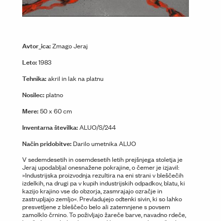
Avtor_ica:
Zmago Jeraj
Leto:
1983
Tehnika:
akril in lak na platnu
Nosilec:
platno
Mere:
50 x 60 cm
Inventarna številka:
ALUO/S/244
Način pridobitve:
Darilo umetnika ALUO
V sedemdesetih in osemdesetih letih prejšnjega stoletja je
Jeraj upodabljal onesnažene pokrajine, o čemer je izjavil:
»Industrijska proizvodnja rezultira na eni strani v bleščečih
izdelkih, na drugi pa v kupih industrijskih odpadkov, blatu, ki
kazijo krajino vse do obzorja, zasmrajajo ozračje in
zastrupljajo zemljo«. Prevladujejo odtenki sivin, ki so lahko
presvetljene z bleščečo belo ali zatemnjene s povsem
zamolklo črnino. To poživljajo žareče barve, navadno rdeče,