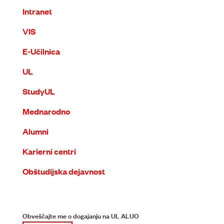
Intranet
VIS
E-Učilnica
UL
StudyUL
Mednarodno
Alumni
Karierni centri
Obštudijska dejavnost
Obveščajte me o dogajanju na UL ALUO