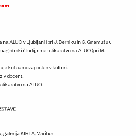
.com
 na ALUO v Ljubljani (pri J. Berniku in G. Gnamušu).
agistrski študij, smer slikarstvo na ALUO (pri M.
je kot samozaposlen v kulturi.
ziv docent.
slikarstvo na ALUO.
ZSTAVE
, galerija KIBLA, Maribor