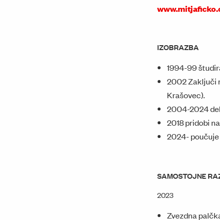
www.mitjaficko
IZOBRAZBA
1994-99 študira
2002 Zaključi m
Krašovec).
2004-2024 delu
2018 pridobi na
2024- poučuje 
SAMOSTOJNE RA
2023
Zvezdna palčka