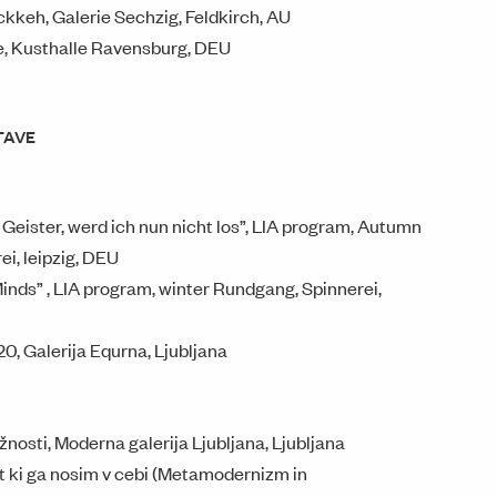
kkeh, Galerie Sechzig, Feldkirch, AU
le, Kusthalle Ravensburg, DEU
TAVE
ie Geister, werd ich nun nicht los”, LIA program, Autumn
i, leipzig, DEU
inds” , LIA program, winter Rundgang, Spinnerei,
0, Galerija Equrna, Ljubljana
nosti, Moderna galerija Ljubljana, Ljubljana
t ki ga nosim v cebi (Metamodernizm in