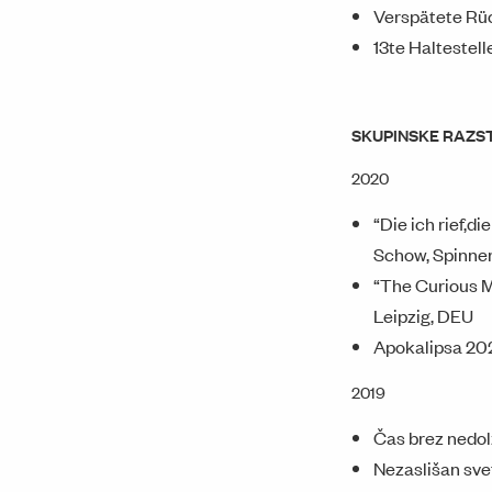
Verspätete Rüc
13te Haltestel
SKUPINSKE RAZS
2020
“Die ich rief,d
Schow, Spinnere
“The Curious M
Leipzig, DEU
Apokalipsa 202
2019
Čas brez nedolž
Nezaslišan sve