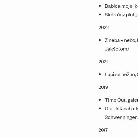
Babica moje ike
Skok čez plot, 
2022
Z neba v nebo,
Jakšetom)
2021
Lupi se nežno,
2019
Time Out, gale
Die Unfassbarke
Schwenningen 
2017