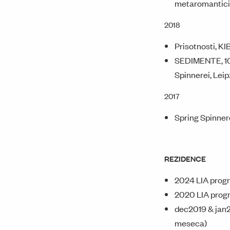
metaromanticiz
2018
Prisotnosti, KI
SEDIMENTE, 10 
Spinnerei, Lei
2017
Spring Spinner
REZIDENCE
2024 LIA progr
2020 LIA progr
dec2019 & jan2
meseca)