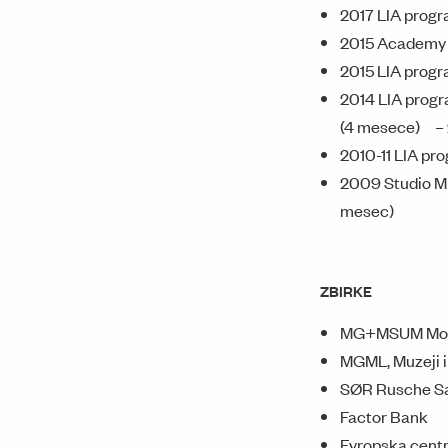
2017 LIA progr
2015 Academy o
2015 LIA progr
2014 LIA progra
(4 mesece) – 
2010-11 LIA pr
2009 Studio Min
mesec)
ZBIRKE
MG+MSUM Moder
MGML, Muzeji in
SØR Rusche Sa
Factor Bank
Evropska centr