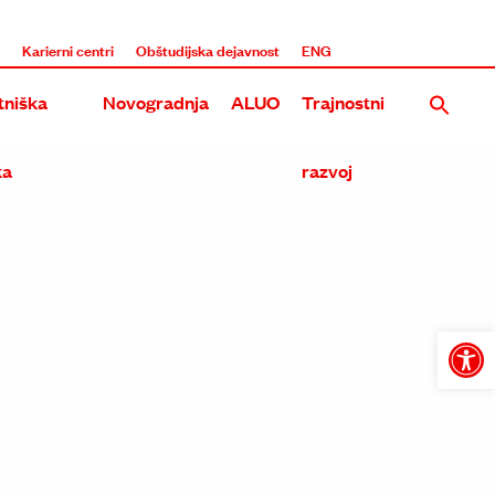
i
Karierni centri
Obštudijska dejavnost
ENG
niška
Novogradnja
ALUO
Trajnostni
ka
razvoj
Nova stavba UL ALUO na Roški
Rekonstrukcija in dozidava obstoječega objekta ALUO na E
Tri umetniške akademije na Roški
Open
toolba
Skupna stavba treh umetniških akademij na Metelkovi in 
Prenova in širitev Akademije na Erjavčevi in Dolenjski ces
Dozidava in nadzidava ALU na Erjavčevi cesti