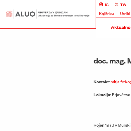
IG
TW
Knjižnica
Urniki
Aktualno
doc. mag. M
Kontakt:
mitja.ficko
Lokacija:
Erjavčeva
Rojen 1973 v Murski So