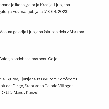
bane je Ikona, galerija Kresija, Ljubljana
galerija Equrna, Ljubljana (7.3-6.4. 2023)
 Mestna galerija Ljubljana (skupna dela z Markom
 Galerija sodobne umetnosti Celje
rija Equrna, Ljubljana, (z Borutom Korošcem)
it der Dinge, Staetische Galerie Villingen-
DEU, (z Mandy Kunze)