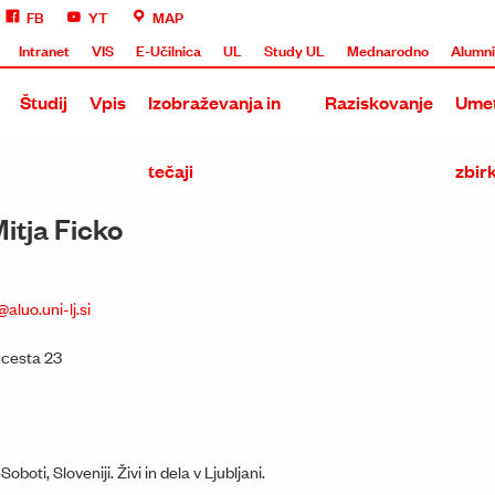
FB
YT
MAP
Intranet
VIS
E-Učilnica
UL
Study UL
Mednarodno
Alumn
Študij
Vpis
Izobraževanja in
Raziskovanje
Umet
tečaji
zbir
itja Ficko
@aluo.uni-lj.si
 cesta 23
boti, Sloveniji. Živi in dela v Ljubljani.