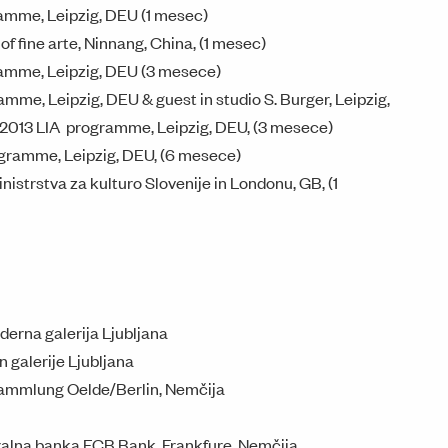
amme, Leipzig, DEU (1 mesec)
f fine arte, Ninnang, China, (1 mesec)
amme, Leipzig, DEU (3 mesece)
mme, Leipzig, DEU & guest in studio S. Burger, Leipzig,
2013 LIA programme, Leipzig, DEU, (3 mesece)
ogramme, Leipzig, DEU, (6 mesece)
istrstva za kulturo Slovenije in Londonu, GB, (1
na galerija Ljubljana
 galerije Ljubljana
mmlung Oelde/Berlin, Nemčija
alna banka ECB Bank, Frankfure, Nemčija