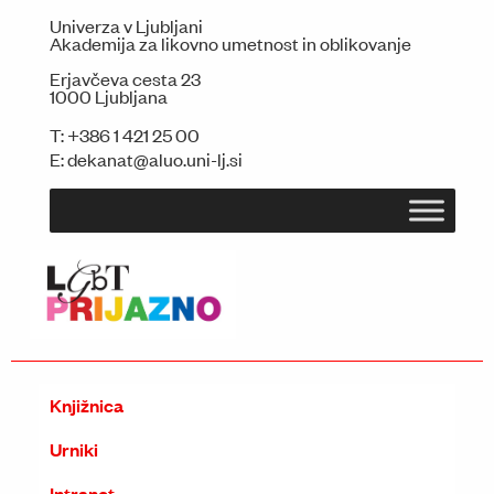
Univerza v Ljubljani
Akademija za likovno umetnost in oblikovanje
Erjavčeva cesta 23
1000 Ljubljana
T:
+386 1 421 25 00
E:
dekanat@aluo.uni-lj.si
Knjižnica
Urniki
Intranet