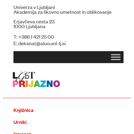
Univerza v Ljubljani
Akademija za likovno umetnost in oblikovanje
Erjavčeva cesta 23
1000 Ljubljana
T:
+386 1 421 25 00
E:
dekanat@aluo.uni-lj.si
Knjižnica
Urniki
Intranet