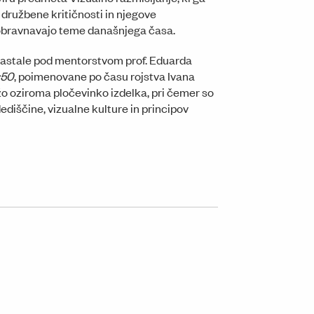
e družbene kritičnosti in njegove
ki obravnavajo teme današnjega časa.
nastale pod mentorstvom prof. Eduarda
:50
, poimenovane po času rojstva Ivana
žo oziroma pločevinko izdelka, pri čemer so
diščine, vizualne kulture in principov