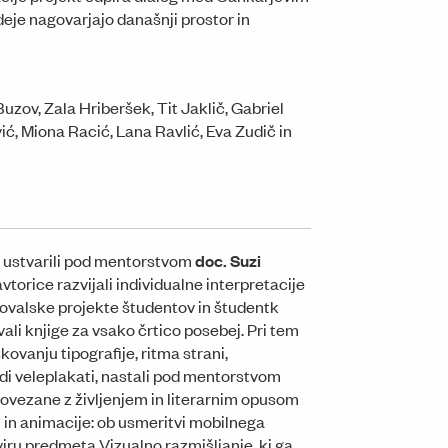
deje nagovarjajo današnji prostor in
zov, Zala Hriberšek, Tit Jaklič, Gabriel
ić, Miona Racić, Lana Ravlić, Eva Zudič in
ija ustvarili pod mentorstvom
doc. Suzi
avtorice razvijali individualne interpretacije
likovalske projekte študentov in študentk
ali knjige za vsako črtico posebej. Pri tem
ovanju tipografije, ritma strani,
di veleplakati, nastali pod mentorstvom
 povezane z življenjem in literarnim opusom
j in animacije: ob usmeritvi mobilnega
viru predmeta Vizualno razmišljanje, ki ga