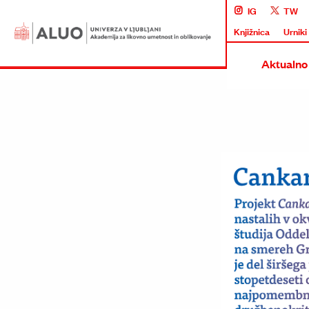
IG
TW
Knjižnica
Urniki
Aktualno