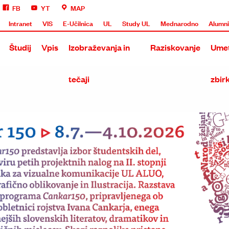
FB
YT
MAP
Intranet
VIS
E-Učilnica
UL
Study UL
Mednarodno
Alumn
Študij
Vpis
Izobraževanja in
Raziskovanje
Umet
tečaji
zbir