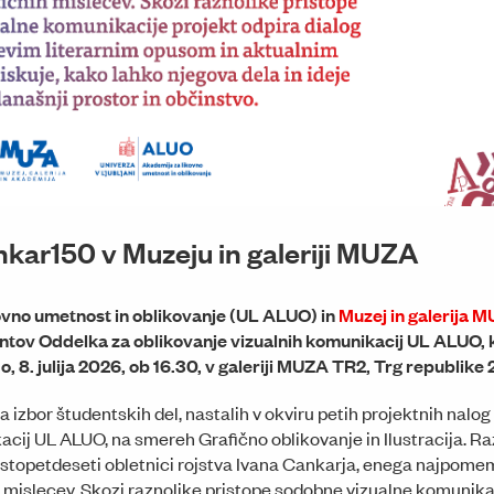
nkar150 v Muzeju in galeriji MUZA
ovno umetnost in oblikovanje (UL ALUO) in
Muzej in galerija 
ntov Oddelka za oblikovanje vizualnih komunikacij UL ALUO, k
, 8. julija 2026, ob 16.30, v galeriji MUZA TR2, Trg republike 2
a izbor študentskih del, nastalih v okviru petih projektnih nalog
acij UL ALUO, na smereh Grafično oblikovanje in Ilustracija. R
 stopetdeseti obletnici rojstva Ivana Cankarja, enega najpomem
 mislecev. Skozi raznolike pristope sodobne vizualne komunika