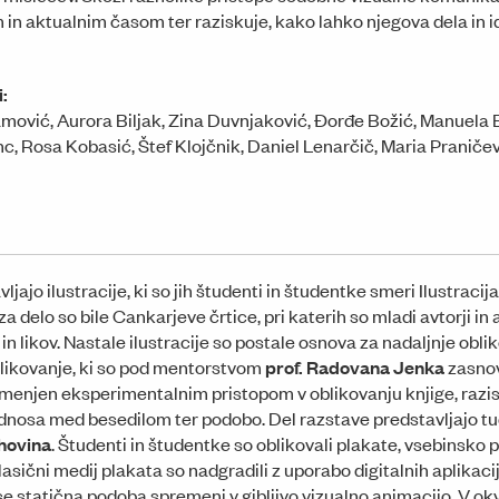
 in aktualnim časom ter raziskuje, kako lahko njegova dela in i
i:
mović, Aurora Biljak, Zina Duvnjaković, Đorđe Božić, Manuela Bu
nc, Rosa Kobasić, Štef Klojčnik, Daniel Lenarčič, Maria Praničev
vljajo ilustracije, ki so jih študenti in študentke smeri Ilustrac
 za delo so bile Cankarjeve črtice, pri katerih so mladi avtorji in 
 in likov. Nastale ilustracije so postale osnova za nadaljnje ob
likovanje, ki so pod mentorstvom
prof. Radovana Jenka
zasnov
amenjen eksperimentalnim pristopom v oblikovanju knjige, razisk
odnosa med besedilom ter podobo. Del razstave predstavljajo tu
hovina
. Študenti in študentke so oblikovali plakate, vsebinsko
asični medij plakata so nadgradili z uporabo digitalnih aplikaci
se statična podoba spremeni v gibljivo vizualno animacijo. V ok