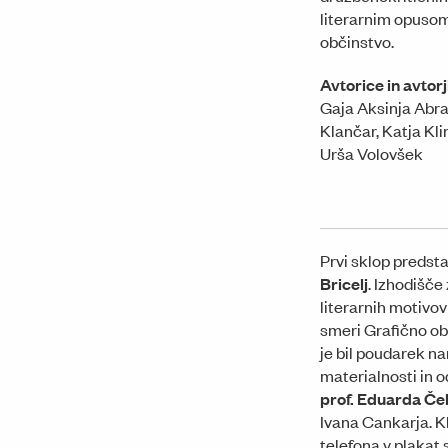
literarnim opusom
občinstvo.
Avtorice in avtorj
Gaja Aksinja Abra
Klančar, Katja Kli
Urša Volovšek
Prvi sklop predsta
Bricelj
. Izhodišče
literarnih motivov
smeri Grafično ob
je bil poudarek n
materialnosti in 
prof. Eduarda Če
Ivana Cankarja. Kl
telefona v plakat 