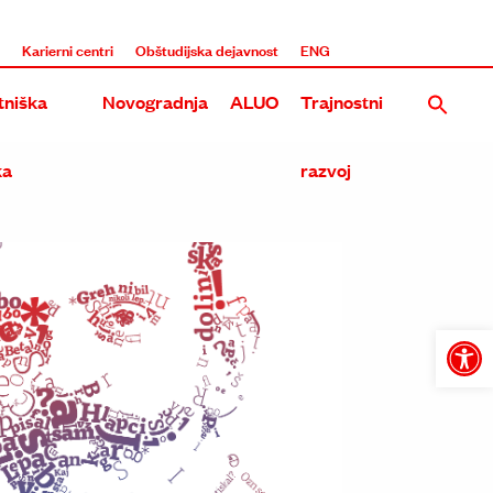
i
Karierni centri
Obštudijska dejavnost
ENG
niška
Novogradnja
ALUO
Trajnostni
ka
razvoj
Nova stavba UL ALUO na Roški
Rekonstrukcija in dozidava obstoječega objekta ALUO na E
Tri umetniške akademije na Roški
Open
toolba
Skupna stavba treh umetniških akademij na Metelkovi in 
Prenova in širitev Akademije na Erjavčevi in Dolenjski ces
Dozidava in nadzidava ALU na Erjavčevi cesti