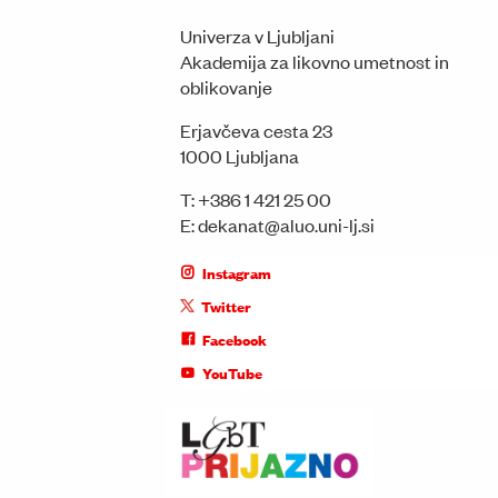
Univerza v Ljubljani
Akademija za likovno umetnost in
oblikovanje
Erjavčeva cesta 23
1000 Ljubljana
T:
+386 1 421 25 00
E:
dekanat@aluo.uni-lj.si
Instagram
Twitter
Facebook
YouTube