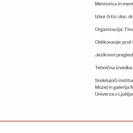
Mentorica in ment
Izbor črtic: doc. d
Organizacija: Tin
Oblikovanje: prof
Jezikovni pregled:
Tehnična izvedba r
Sodelujoči instituc
Muzej in galerija
Univerza v Ljublj