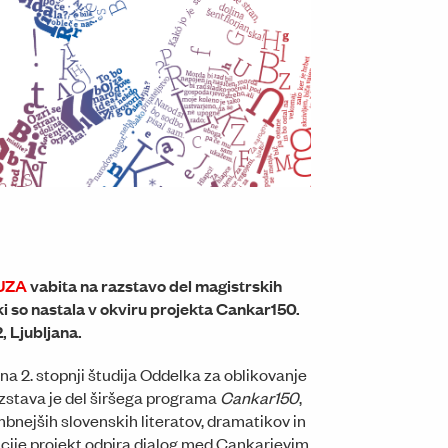
Umetniški paviljon na Erjavčevi cesti za Akademijo upoda
MUZA
vabita na razstavo del magistrskih
i so nastala v okviru projekta Cankar150.
, Ljubljana.
 na 2. stopnji študija Oddelka za oblikovanje
azstava je del širšega programa
Cankar150
,
bnejših slovenskih literatov, dramatikov in
cije projekt odpira dialog med Cankarjevim