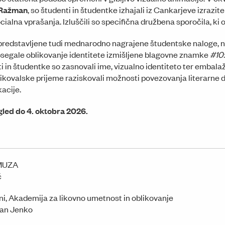
 Ražman
, so študenti in študentke izhajali iz Cankarjeve izrazit
ocialna vprašanja. Izluščili so specifična družbena sporočila, 
 predstavljene tudi mednarodno nagrajene študentske naloge, 
bsegale oblikovanje identitete izmišljene blagovne znamke
#10
i in študentke so zasnovali ime, vizualno identiteto ter embala
ikovalske prijeme raziskovali možnosti povezovanja literarne de
acije.
gled do 4. oktobra 2026.
 MUZA
č
ani, Akademija za likovno umetnost in oblikovanje
van Jenko