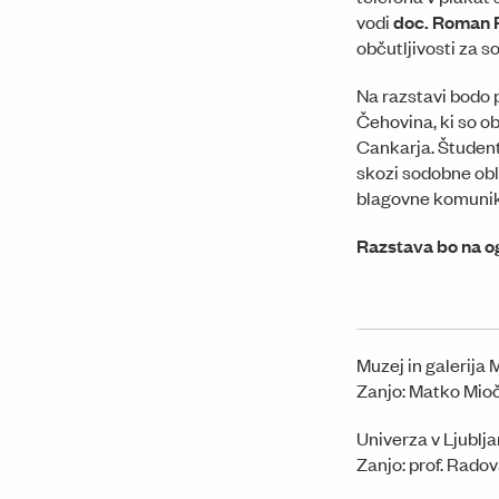
vodi
doc. Roman
občutljivosti za s
Na razstavi bodo
Čehovina, ki so o
Cankarja. Študent
skozi sodobne obl
blagovne komunik
Razstava bo na o
Muzej in galerija
Zanjo: Matko Mio
Univerza v Ljublj
Zanjo: prof. Rado