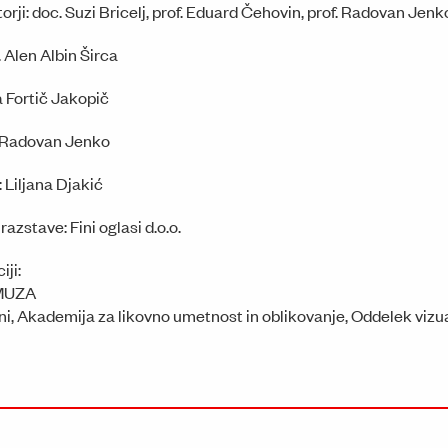
orji: doc. Suzi Bricelj, prof. Eduard Čehovin, prof. Radovan J
r. Alen Albin Širca
a Fortič Jakopič
. Radovan Jenko
 Liljana Djakić
azstave: Fini oglasi d.o.o.
iji:
 MUZA
ani, Akademija za likovno umetnost in oblikovanje, Oddelek viz