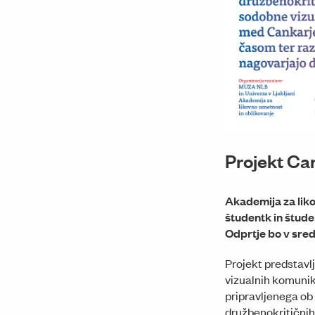
Projekt Ca
Akademija za lik
študentk in štude
Odprtje bo v sredo
Projekt predstavlj
vizualnih komunik
pripravljenega ob
družbenokritičnih