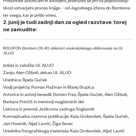
Prisluhnite avtoricam in avtorjem, pridružite se jim na popotovanju
skozi ustvarjalni proces knjige – od Jagodnega izbora do Bombona
ter vsega, kar je prišlo vmes.
𝟮. 𝗷𝘂𝗻𝗶𝗷 𝗷𝗲 𝘁𝘂𝗱𝗶 𝘇𝗮𝗱𝗻𝗷𝗶 𝗱𝗮𝗻 𝘇𝗮 𝗼𝗴𝗹𝗲𝗱 𝗿𝗮𝘇𝘀𝘁𝗮𝘃𝗲, 𝘁𝗼𝗿𝗲𝗷
𝗻𝗲 𝘇𝗮𝗺𝘂𝗱𝗶𝘁𝗲!
KOLOFON
Bombon: Ob 40. obletnici visokošolskega oblikovanja na UL
ALUO
Izdala in založila: UL ALUO
Zanjo: Alen Ožbolt, dekan UL ALUO
Urednica: Špela Guček
Vodji projekta: Roman Ražman in Matej Stupica
Avtorice in avtorji besedil: Domen Fras, Špela Guček, Alen Ožbolt,
Barbara Prinčič in mentorji magistrskih del
Lektura in prevod: Jezikovna zadruga Soglasnik
Konceptualna zasnova publikacije: Kaia Grobovšek, Špela Guček,
Jan Hostnik, Aljaž Lavrič, Žiga Sever
Urednika fotografskega materiala: Kaia Grobovšek, Aljaž Lavrič