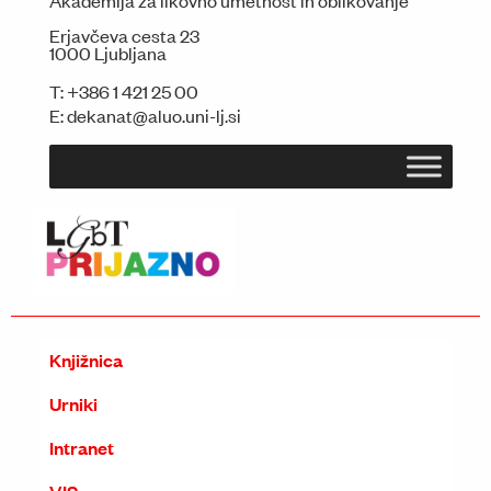
Akademija za likovno umetnost in oblikovanje
Erjavčeva cesta 23
1000 Ljubljana
T:
+386 1 421 25 00
E:
dekanat@aluo.uni-lj.si
Knjižnica
Urniki
Intranet