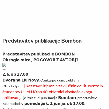
Predstavitev publikacije Bombon
𝗣𝗿𝗲𝗱𝘀𝘁𝗮𝘃𝗶𝘁𝗲𝘃 𝗽𝘂𝗯𝗹𝗶𝗸𝗮𝗰𝗶𝗷𝗲 𝗕𝗢𝗠𝗕𝗢𝗡
𝗢𝗸𝗿𝗼𝗴𝗹𝗮 𝗺𝗶𝘇𝗮 / 𝗣𝗢𝗚𝗢𝗩𝗢𝗥 𝗭 𝗔𝗩𝗧𝗢𝗥𝗝𝗜
𝟮. 𝟲. 𝗼𝗯 𝟭𝟳.𝟬𝟬
𝗗𝘃𝗼𝗿𝗮𝗻𝗮 𝗟𝗶𝗹𝗶 𝗡𝗼𝘃𝘆, Cankarjev dom, Ljubljana
O! | Razstave izjemnih zaključnih del študentk in
Ob odprtju
študentov UL ALUO ob 40. obletnici visokošolskega
oblikovanja
je izšla tudi publikacija 𝗕𝗼𝗺𝗯𝗼𝗻, predstavitev
katere sledi 𝘃 𝗽𝗼𝗻𝗲𝗱𝗲𝗹𝗷𝗲𝗸, 𝟮. 𝗷𝘂𝗻𝗶𝗷𝗮, 𝗼𝗯 𝟭𝟳.𝟬𝟬.