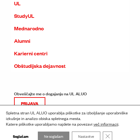
UL
StudyUL
Mednarodno
Alumni
Karierni centri
Obštudijska dejavnost
Obveščajte me o dogajanju na UL ALUO
PRIJAVA
Spletna stran UL ALUO uporablja piškotke za izboljšanje uporabniške
izkušnje in analizo obiska spletnega mesta.
Katere piškotke uporabljamo najdete na povezavi
več informacij
.
Close GDPR Cooki
Soglašam
Ne soglašam
Nastavitve