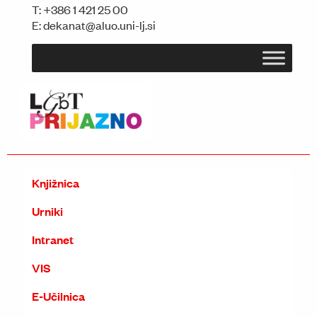
T:
+386 1 421 25 00
E:
dekanat@aluo.uni-lj.si
Knjižnica
Urniki
Intranet
VIS
E-Učilnica