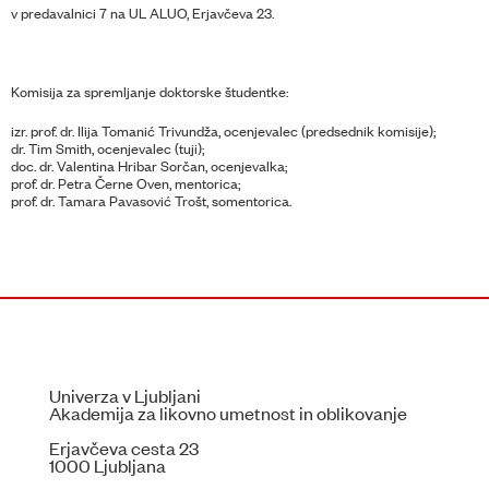
v predavalnici 7 na UL ALUO, Erjavčeva 23.
Komisija za spremljanje doktorske študentke:
izr. prof. dr. Ilija Tomanić Trivundža, ocenjevalec (predsednik komisije);
dr. Tim Smith, ocenjevalec (tuji);
doc. dr. Valentina Hribar Sorčan, ocenjevalka;
prof. dr. Petra Černe Oven, mentorica;
prof. dr. Tamara Pavasović Trošt, somentorica.
Univerza v Ljubljani
Akademija za likovno umetnost in oblikovanje
Erjavčeva cesta 23
1000 Ljubljana