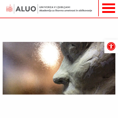
Open
toolbar