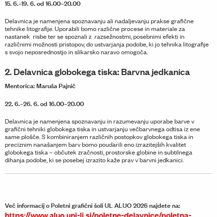
15. 6.–19. 6. od 16.00–20.00
Delavnica je namenjena spoznavanju ali nadaljevanju prakse grafične
tehnike litografije. Uporabili bomo različne procese in materiale za
nastanek risbe ter se spoznali z razsežnostmi, posebnimi efekti in
različnimi možnosti pristopov, do ustvarjanja podobe, ki jo tehnika litografije
s svojo neposrednostjo in slikarsko naravo omogoča.
2.
Delavnica globokega tiska:
B
arvna jedkanica
Mentorica: Maruša Pajnič
22. 6.–26. 6. od 16.00–20.00
Delavnica je namenjena spoznavanju in razumevanju uporabe barve v
grafični tehniki globokega tiska in ustvarjanju večbarvnega odtisa iz ene
same plošče. S kombiniranjem različnih postopkov globokega tiska in
preciznim nanašanjem barv bomo poudarili eno izrazitejših kvalitet
globokega tiska – občutek zračnosti, prostorske globine in subtilnega
dihanja podobe, ki se posebej izrazito kaže prav v barvni jedkanici.
Več informacij o Poletni grafični šoli UL ALUO 2026 najdete na:
https://www.aluo.uni-lj.si/poletne-delavnice/poletna-