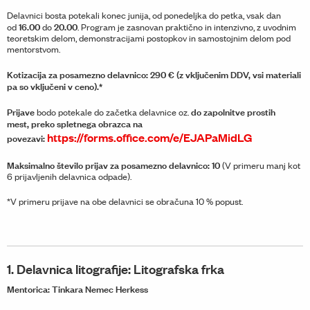
Delavnici bosta potekali konec junija, od ponedeljka do petka, vsak dan
16.00
20.00
od
do
. Program je zasnovan praktično in intenzivno, z uvodnim
teoretskim delom, demonstracijami postopkov in samostojnim delom pod
mentorstvom.
Kotizacija za posamezno delavnico: 290 € (z vključenim DDV, vsi materiali
pa so vključeni v ceno).*
Prijave
do zapolnitve prostih
bodo potekale do začetka delavnice oz.
mest,
preko spletnega obrazca na
https://forms.office.com/e/EJAPaMidLG
povezavi:
Maksimalno število prijav za posamezno delavnico: 10
(V primeru manj kot
6 prijavljenih delavnica odpade).
*V primeru prijave na obe delavnici se obračuna 10 % popust.
1. Delavnica litografije: Litografska frka
Mentorica: Tinkara Nemec Herkess