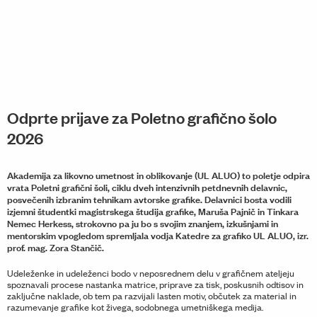
Odprte prijave za Poletno grafično šolo
2026
Akademija za likovno umetnost in oblikovanje (UL ALUO) to poletje odpira
vrata Poletni grafični šoli, ciklu dveh intenzivnih petdnevnih delavnic,
posvečenih izbranim tehnikam avtorske grafike. Delavnici bosta vodili
izjemni študentki magistrskega študija grafike, Maruša Pajnič in Tinkara
Nemec Herkess, strokovno pa ju bo s svojim znanjem, izkušnjami in
mentorskim vpogledom spremljala vodja Katedre za grafiko UL ALUO, izr.
prof. mag. Zora Stančič.
Udeleženke in udeleženci bodo v neposrednem delu v grafičnem ateljeju
spoznavali procese nastanka matrice, priprave za tisk, poskusnih odtisov in
zaključne naklade, ob tem pa razvijali lasten motiv, občutek za material in
razumevanje grafike kot živega, sodobnega umetniškega medija.