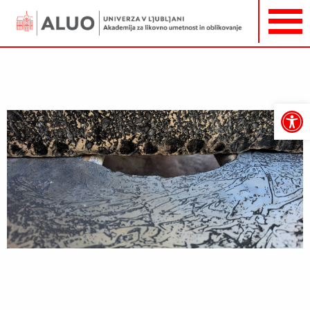
Open
toolbar