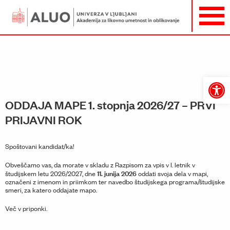
Open
toolbar
ODDAJA MAPE 1. stopnja 2026/27 – PRVI
PRIJAVNI ROK
Spoštovani kandidat/ka!
Obveščamo vas, da morate v skladu z Razpisom za vpis v I. letnik v
11. junija 2026
študijskem letu 2026/2027, dne
oddati svoja dela v mapi,
označeni z imenom in priimkom ter navedbo študijskega programa/študijske
smeri, za katero oddajate mapo.
Več v priponki.