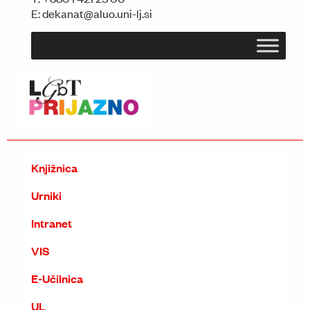
E:
dekanat@aluo.uni-lj.si
Knjižnica
Urniki
Intranet
VIS
E-Učilnica
UL