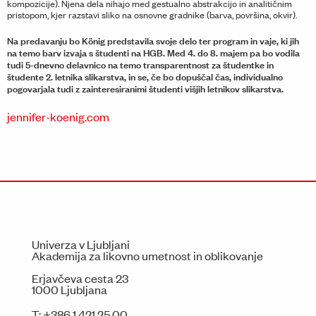
kompozicije). Njena dela nihajo med gestualno abstrakcijo in analitičnim
pristopom, kjer razstavi sliko na osnovne gradnike (barva, površina, okvir).
Na predavanju bo König predstavila svoje delo ter program in vaje, ki jih
na temo barv izvaja s študenti na HGB. Med 4. do 8. majem pa bo vodila
tudi 5-dnevno delavnico na temo transparentnost za študentke in
študente 2. letnika slikarstva, in se, če bo dopuščal čas, individualno
pogovarjala tudi z zainteresiranimi študenti višjih letnikov slikarstva.
jennifer-koenig.com
Univerza v Ljubljani
Akademija za likovno umetnost in oblikovanje
Erjavčeva cesta 23
1000 Ljubljana
T:
+386 1 421 25 00