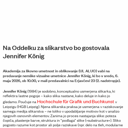
Na Oddelku za slikarstvo bo gostovala
Jennifer König
Akademija za likovno umetnost in oblikovanje (UL ALUO) vabi na
predavanje nemške vizualne umetnice Jennifer König, ki bo v sredo, 6.
maja 2026, ob 10.00, v mali predavalnici na Erjavčevi 23 (2. nadstropje).
Jennifer König
(1984) je sodobno, konceptualno usmerjena slikarka, ki
reflektira lastne pogoje – kako slika nastane, kako deluje in kako jo
Hochschule für Grafik und Buchkunst
gledamo. Poučuje na
v
Leipzigu (HGB Leipzig). Njena slikarska praksa je usmerjena v raziskovanje
samega medija slikarstva – ne toliko v upodabljanje motivov kot v analizo
njegovih osnovnih elementov. Zanima jo proces nastajanja slike: poteza
čopiča, plastenje barve, struktura in “podlaga” slike (»substructure«). Sliko
pogosto razume kot prostor ali polje raziskave (npr. delo na tleh, modularne