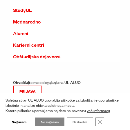
StudyUL
Mednarodno
Alumni
Karierni centri
Obštudijska dejavnost
Obveščajte me o dogajanju na UL ALUO
PRIJAVA
Spletna stran UL ALUO uporablja piškotke za izboljšanje uporabniške
izkušnje in analizo obiska spletnega mesta.
Katere piškotke uporabljamo najdete na povezavi
več informacij
.
Close GDPR Cooki
Soglašam
Ne soglašam
Nastavitve
© ALUO 2026
Pravno obvestilo
Izjava o dostopnosti
Piškotki