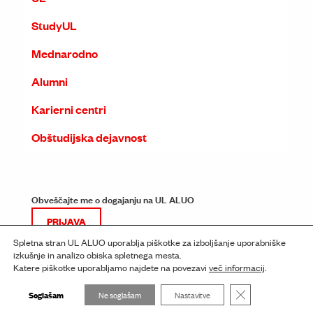
StudyUL
Mednarodno
Alumni
Karierni centri
Obštudijska dejavnost
Obveščajte me o dogajanju na UL ALUO
PRIJAVA
Spletna stran UL ALUO uporablja piškotke za izboljšanje uporabniške
izkušnje in analizo obiska spletnega mesta.
Katere piškotke uporabljamo najdete na povezavi
več informacij
.
Close GDPR Cooki
Soglašam
Ne soglašam
Nastavitve
© ALUO 2026
Pravno obvestilo
Izjava o dostopnosti
Piškotki