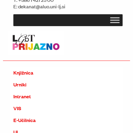
E:
dekanat@aluo.uni-lj.si
Knjižnica
Urniki
Intranet
VIS
E-Učilnica
UL