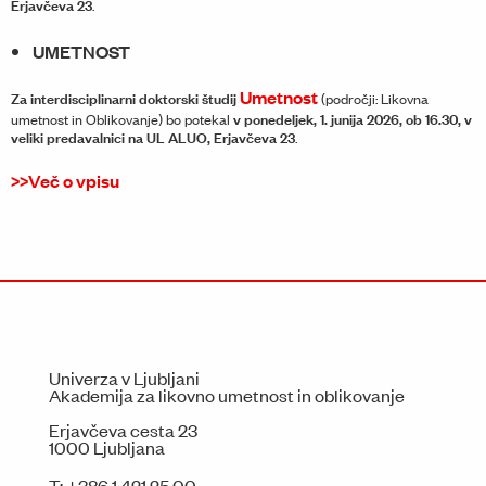
Erjavčeva 23
.
UMETNOST
Umetnost
Za interdisciplinarni doktorski študij
(področji: Likovna
v ponedeljek, 1. junija 2026, ob 16.30, v
umetnost in Oblikovanje) bo potekal
veliki predavalnici na UL ALUO, Erjavčeva 23
.
>>Več o vpisu
Univerza v Ljubljani
Akademija za likovno umetnost in oblikovanje
Erjavčeva cesta 23
1000 Ljubljana
T:
+386 1 421 25 00