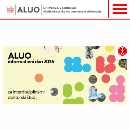
Open
toolbar