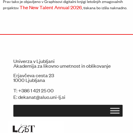
Prav tako je objavljeno v Graphisovi digitalni knjigi letošnjih zmagovalnih
The New Talent Annual 2026
projektov
, tiskana bo izšla naknadno.
Univerza v Ljubljani
Akademija za likovno umetnost in oblikovanje
Erjavčeva cesta 23
1000 Ljubljana
T:
+386 1 421 25 00
E:
dekanat@aluo.uni-lj.si