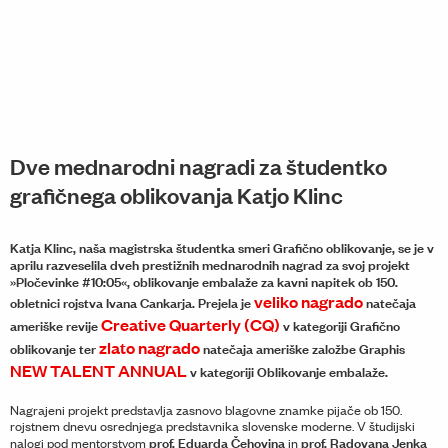
Dve mednarodni nagradi za študentko
grafičnega oblikovanja Katjo Klinc
Katja Klinc, naša magistrska študentka smeri Grafično oblikovanje, se je v
aprilu razveselila dveh prestižnih mednarodnih nagrad za svoj projekt
»Pločevinke #10:05«, oblikovanje embalaže za kavni napitek ob 150.
veliko nagrado
obletnici rojstva Ivana Cankarja. Prejela je
natečaja
Creative Quarterly (CQ)
ameriške revije
v kategoriji Grafično
zlato nagrado
oblikovanje ter
natečaja ameriške založbe Graphis
NEW TALENT ANNUAL
v kategoriji Oblikovanje embalaže.
Nagrajeni projekt predstavlja zasnovo blagovne znamke pijače ob 150.
rojstnem dnevu osrednjega predstavnika slovenske moderne. V študijski
prof. Eduarda Čehovina
prof. Radovana Jenka
nalogi pod mentorstvom
in