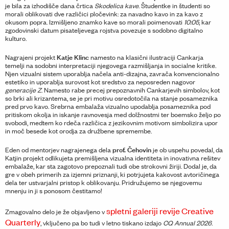
je bila za izhodišče dana črtica
Skodelica kave
. Študentke in študenti so
morali oblikovati dve različici pločevink: za navadno kavo in za kavo z
okusom popra. Izmišljeno znamko kave so morali poimenovati
10:05
, kar
zgodovinski datum pisateljevega rojstva povezuje s sodobno digitalno
kulturo.
Katje Klinc
Nagrajeni projekt
namesto na klasični ilustraciji Cankarja
temelji na sodobni interpretaciji njegovega razmišljanja in socialne kritike.
Njen vizualni sistem uporablja načela anti-dizajna, zavrača konvencionalno
estetiko in uporablja surovost kot sredstvo za neposreden nagovor
generacije Z
. Namesto rabe precej prepoznavnih Cankarjevih simbolov, kot
so brki ali krizantema, se je pri motivu osredotočila na stanje posameznika
pred prvo kavo. Srebrna embalaža vizualno upodablja posameznika pod
pritiskom okolja in iskanje ravnovesja med dolžnostmi ter boemsko željo po
svobodi, medtem ko rdeča različica z jezikovnim motivom simbolizira upor
in moč besede kot orodja za družbene spremembe.
prof. Čehovin
Eden od mentorjev nagrajenega dela
je ob uspehu povedal, da
Katjin projekt odlikujeta premišljena vizualna identiteta in inovativna rešitev
embalaže, kar sta zagotovo prepoznali tudi obe strokovni žiriji. Dodal je, da
gre v obeh primerih za izjemni priznanji, ki potrjujeta kakovost avtoričinega
dela ter ustvarjalni pristop k oblikovanju. Pridružujemo se njegovemu
mnenju in ji s ponosom čestitamo!
spletni galeriji revije Creative
Zmagovalno delo je že objavljeno v
Quarterly
, vključeno pa bo tudi v letno tiskano izdajo
CQ Annual 2026
.