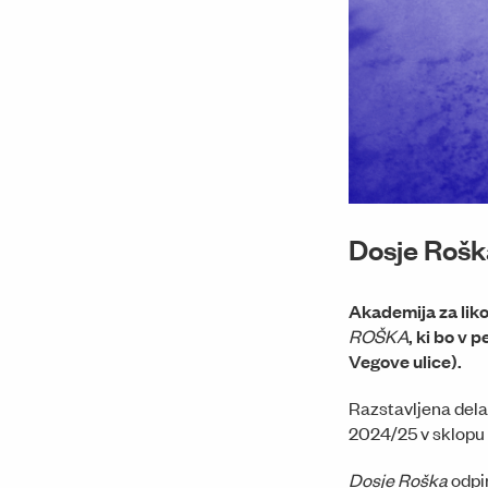
Dosje Rošk
Akademija za liko
ROŠKA
, ki bo v 
Vegove ulice).
Razstavljena dela
2024/25 v sklopu
Dosje Roška
odpi