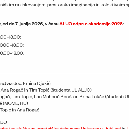
iškim raziskovanjem, prostorsko imaginacijo in kolektivnim s
led do 7. junija 2026, v času
ALUO odprte akademije 2026
:
12.00–18.00;
 10.00–18.00;
 10.00–18.00.
rstvo:
doc. Emina Djukić
Ana Rogač in Tim Topić (študenta UL ALUO)
gač, Tim Topić, Lan Mohorič Bonča in Brina Lekše (študenti UL 
té (MOME, HU)
Topić in Ana Rogač
LUO
zitetne službe za umetniško dejavnost Univerze v Ljubljani
in
N