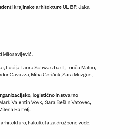
udenti krajinske arhitekture UL BF:
Jaka
 Milosavljević.
ar, Lucija Laura Schwarzbartl, Lenča Malec,
sander Cavazza, Miha Gorišek, Sara Mezgec,
rganizacijsko, logistično in stvarno
 Mark Valentin Vovk, Sara Bešlin Vatovec,
Milena Bartelj.
 arhitekturo, Fakulteta za družbene vede.