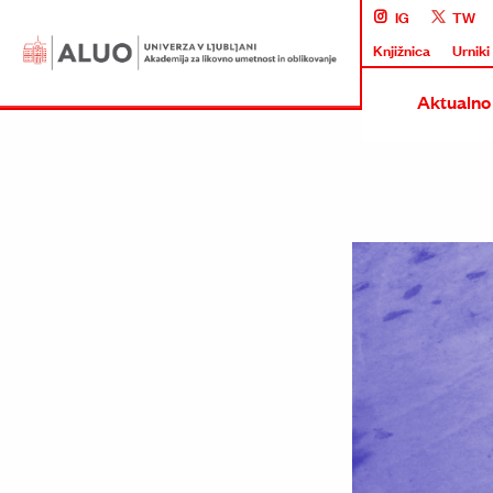
IG
TW
Knjižnica
Urniki
Aktualno