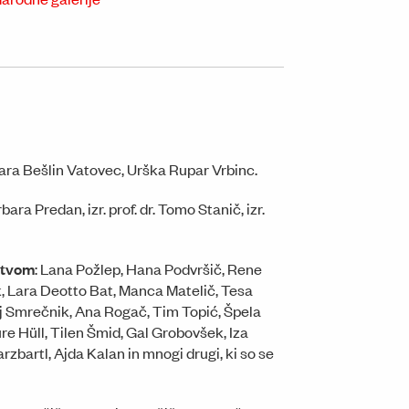
Sara Bešlin Vatovec, Urška Rupar Vrbinc.
rbara Predan, izr. prof. dr. Tomo Stanič, izr.
ištvom
: Lana Požlep, Hana Podvršič, Rene
k, Lara Deotto Bat, Manca Matelič, Tesa
ij Smrečnik, Ana Rogač, Tim Topić, Špela
e Hüll, Tilen Šmid, Gal Grobovšek, Iza
zbartl, Ajda Kalan in mnogi drugi, ki so se