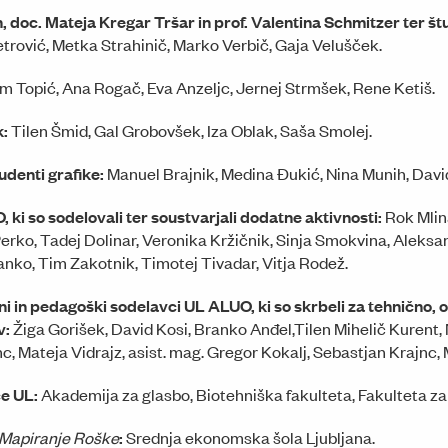
 doc. Mateja Kregar Tršar in prof. Valentina Schmitzer ter št
Petrović, Metka Strahinič, Marko Verbič, Gaja Velušček.
m Topić, Ana Rogač, Eva Anzeljc, Jernej Strmšek, Rene Ketiš.
k:
Tilen Šmid, Gal Grobovšek, Iza Oblak, Saša Smolej.
udenti grafike:
Manuel Brajnik, Medina Đukić, Nina Munih, David
 ki so sodelovali ter soustvarjali dodatne aktivnosti:
Rok Mlin
 Perko, Tadej Dolinar, Veronika Kržičnik, Sinja Smokvina, Alek
nko, Tim Zakotnik, Timotej Tivadar, Vitja Rodež.
ni in pedagoški sodelavci UL ALUO, ki so skrbeli za tehnično, o
v:
Žiga Gorišek, David Kosi, Branko Anđel,Tilen Mihelič Kurent,
, Mateja Vidrajz, asist. mag. Gregor Kokalj, Sebastjan Krajnc, 
ce UL:
Akademija za glasbo, Biotehniška fakulteta, Fakulteta za
Mapiranje Roške
:
Srednja ekonomska šola Ljubljana.