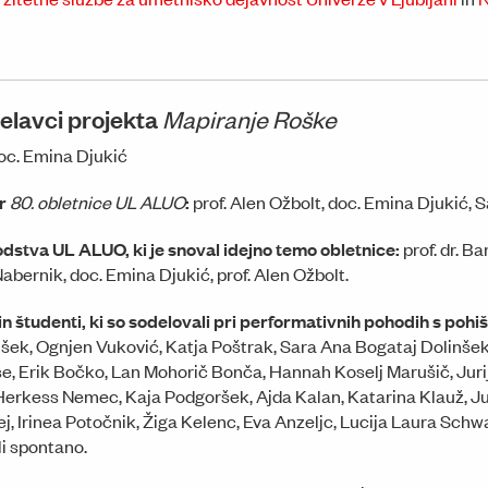
delavci projekta
Mapiranje Roške
oc. Emina Djukić
or
80. obletnice UL ALUO
:
prof. Alen Ožbolt, doc. Emina Djukić, 
odstva UL ALUO, ki je snoval idejno temo obletnice:
prof. dr. Ba
Nabernik, doc. Emina Djukić, prof. Alen Ožbolt.
 in študenti, ki so sodelovali pri performativnih pohodih s poh
mšek, Ognjen Vuković, Katja Poštrak, Sara Ana Bogataj Dolinše
še, Erik Bočko, Lan Mohorič Bonča, Hannah Koselj Marušič, Jur
erkess Nemec, Kaja Podgoršek, Ajda Kalan, Katarina Klauž, Jur
, Irinea Potočnik, Žiga Kelenc, Eva Anzeljc, Lucija Laura Schwar
i spontano.