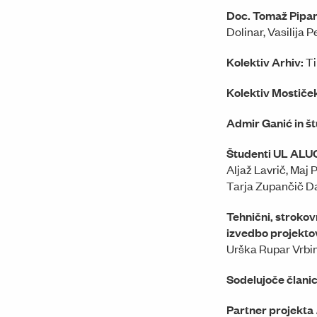
Doc. Tomaž Pipan,
Dolinar, Vasilija 
Kolektiv Arhiv:
Ti
Kolektiv Mostiče
Admir Ganić in št
Študenti UL ALUO,
Aljaž Lavrič, Maj
Tarja Zupančič Da
Tehnični, strokov
izvedbo projekto
Urška Rupar Vrbinc
Sodelujoče člani
Partner projekta