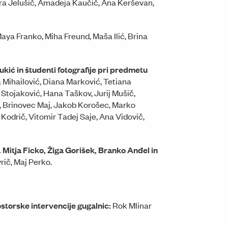
a Jelušič, Amadeja Kaučič, Ana Kerševan,
aya Franko, Miha Freund, Maša Ilić, Brina
kić in študenti fotografije pri predmetu
ja Mihailović, Diana Marković, Tetiana
Stojaković, Hana Taškov, Jurij Mušič,
, Brinovec Maj, Jakob Korošec, Marko
 Kodrič, Vitomir Tadej Saje, Ana Vidovič,
. Mitja Ficko, Žiga Gorišek,
Branko Anđel in
rič, Maj Perko.
storske intervencije gugalnic:
Rok Mlinar