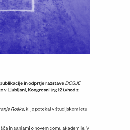
Umetniški paviljon na Erjavčevi cesti za Akademijo upoda
publikacije in odprtje razstave
DOSJE
ze v Ljubljani, Kongresni trg 12 (vhod z
ranje Roške
, ki je potekal v študijskem letu
jišča in sanjami o novem domu akademije. V