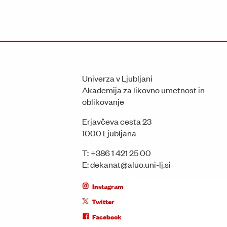
Univerza v Ljubljani
Akademija za likovno umetnost in
oblikovanje
Erjavčeva cesta 23
1000 Ljubljana
T:
+386 1 421 25 00
E:
dekanat@aluo.uni-lj.si
Instagram
Twitter
Facebook