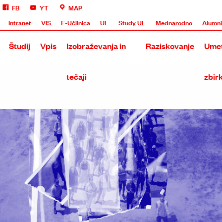
FB
YT
MAP
Intranet
VIS
E-Učilnica
UL
Study UL
Mednarodno
Alumn
Študij
Vpis
Izobraževanja in
Raziskovanje
Umet
tečaji
zbir