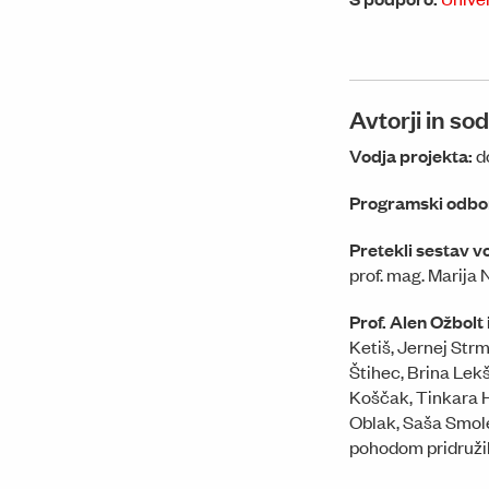
Avtorji in so
Vodja projekta:
d
Programski odb
Pretekli sestav v
prof. mag. Marija 
Prof. Alen Ožbolt
Ketiš, Jernej Str
Štihec, Brina Lek
Koščak, Tinkara H
Oblak, Saša Smolej
pohodom pridružil