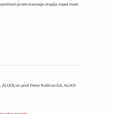
pominom je leto kasneje utopija zopet malo
ALUO); izr. prof. Peter Koštrun (UL ALUO)
arodne galerije