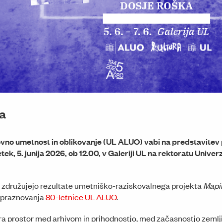
a
vno umetnost in oblikovanje (UL ALUO) vabi na predstavitev 
petek, 5. junija 2026, ob 12.00, v Galeriji UL na rektoratu Univer
 združujejo rezultate umetniško-raziskovalnega projekta
Mapi
 praznovanja
80-letnice UL ALUO
.
ra prostor med arhivom in prihodnostjo, med začasnostjo zeml