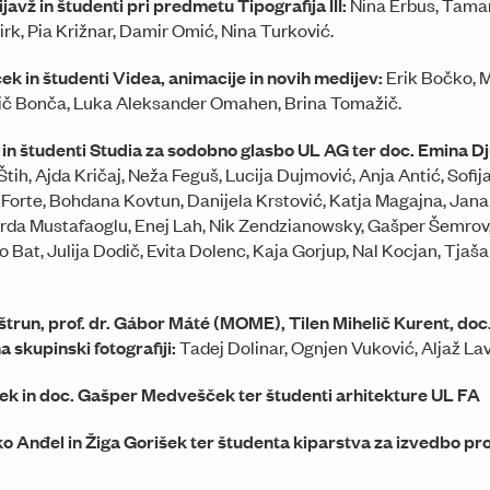
Fijavž in študenti pri predmetu Tipografija III:
Nina Erbus, Tamar
irk, Pia Križnar, Damir Omić, Nina Turković.
ek in študenti Videa, animacije in novih medijev:
Erik Bočko, M
ič Bonča, Luka Aleksander Omahen, Brina Tomažič.
 in študenti Studia za sodobno glasbo UL AG ter doc. Emina Dju
Štih, Ajda Kričaj, Neža Feguš, Lucija Dujmović, Anja Antić, Sofi
Forte, Bohdana Kovtun, Danijela Krstović, Katja Magajna, Jana 
Arda Mustafaoglu, Enej Lah, Nik Zendzianowsky, Gašper Šemrov
 Bat, Julija Dodič, Evita Dolenc, Kaja Gorjup, Nal Kocjan, Tjaša
Koštrun, prof. dr. Gábor Máté (MOME), Tilen Mihelič Kurent, doc
a skupinski fotografiji:
Tadej Dolinar, Ognjen Vuković, Aljaž Lav
ček in doc. Gašper Medvešček ter študenti arhitekture UL FA
o Anđel in Žiga Gorišek ter študenta kiparstva za izvedbo pro