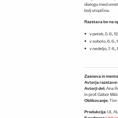
dialogu med umetn
bolj utopična.
Razstava bo na og
v petek, 5. 6., 
v soboto, 6. 6.,
v nedeljo, 7. 6.,
Zasnova in mento
Avtorja razstave:
Avtorji del:
Ana Ro
in prof. Gábor Má
Oblikovanje:
Tim 
Produkcija:
UL A
S podporo:
Univer