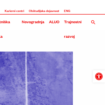
i
Karierni centri
Obštudijska dejavnost
ENG
niška
Novogradnja
ALUO
Trajnostni
ka
razvoj
Nova stavba UL ALUO na Roški
Rekonstrukcija in dozidava obstoječega objekta ALUO na E
Tri umetniške akademije na Roški
Open
toolba
Skupna stavba treh umetniških akademij na Metelkovi in 
Prenova in širitev Akademije na Erjavčevi in Dolenjski ces
Dozidava in nadzidava ALU na Erjavčevi cesti