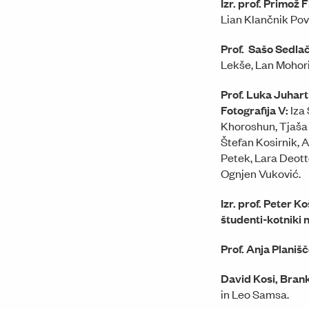
Izr. prof. Primož 
Lian Klančnik Pov
Prof. Sašo Sedlač
Lekše, Lan Mohor
Prof. Luka Juhart
Fotografija V:
Iza 
Khoroshun, Tjaša 
Štefan Kosirnik, 
Petek, Lara Deotto
Ognjen Vuković.
Izr. prof. Peter 
študenti-kotniki n
Prof. Anja Planiš
David Kosi, Brank
in Leo Samsa.