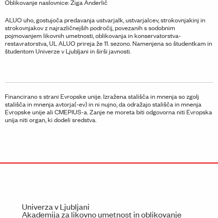
Oblikovanje naslovnice: Žiga Anderlič
ALUO uho, gostujoča predavanja ustvarjalk, ustvarjalcev, strokovnjakinj in
strokovnjakov z najrazličnejših področij, povezanih s sodobnim
pojmovanjem likovnih umetnosti, oblikovanja in konservatorstva-
restavratorstva, UL ALUO prireja že 11. sezono. Namenjena so študentkam in
študentom Univerze v Ljubljani in širši javnosti.
Financirano s strani Evropske unije. Izražena stališča in mnenja so zgolj
stališča in mnenja avtorja(-ev) in ni nujno, da odražajo stališča in mnenja
Evropske unije ali CMEPIUS-a. Zanje ne moreta biti odgovorna niti Evropska
unija niti organ, ki dodeli sredstva.
Univerza v Ljubljani
Akademija za likovno umetnost in oblikovanje