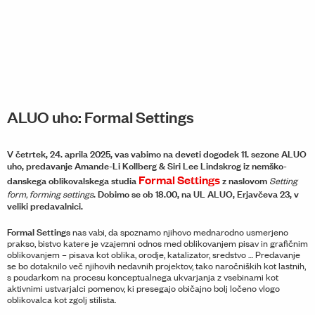
ALUO uho: Formal Settings
V četrtek, 24. aprila 2025, vas vabimo na deveti dogodek 11. sezone ALUO
uho, predavanje Amande-Li Kollberg & Siri Lee Lindskrog iz nemško-
Formal Settings
danskega oblikovalskega studia
z naslovom
Setting
. Dobimo se ob 18.00, na UL ALUO, Erjavčeva 23, v
form, forming settings
veliki predavalnici.
Formal Settings
nas vabi, da spoznamo njihovo mednarodno usmerjeno
prakso, bistvo katere je vzajemni odnos med oblikovanjem pisav in grafičnim
oblikovanjem – pisava kot oblika, orodje, katalizator, sredstvo … Predavanje
se bo dotaknilo več njihovih nedavnih projektov, tako naročniških kot lastnih,
s poudarkom na procesu konceptualnega ukvarjanja z vsebinami kot
aktivnimi ustvarjalci pomenov, ki presegajo običajno bolj ločeno vlogo
oblikovalca kot zgolj stilista.