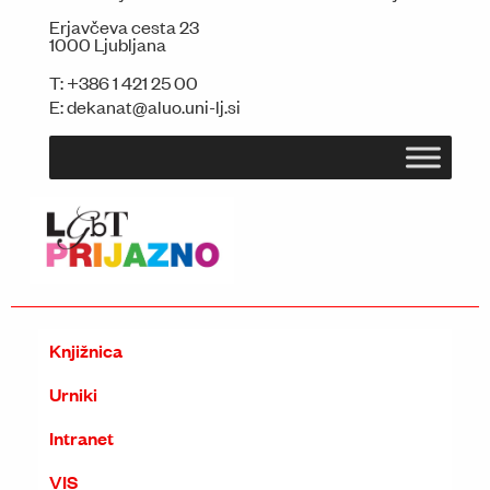
Erjavčeva cesta 23
1000 Ljubljana
T:
+386 1 421 25 00
E:
dekanat@aluo.uni-lj.si
Knjižnica
Urniki
Intranet
VIS