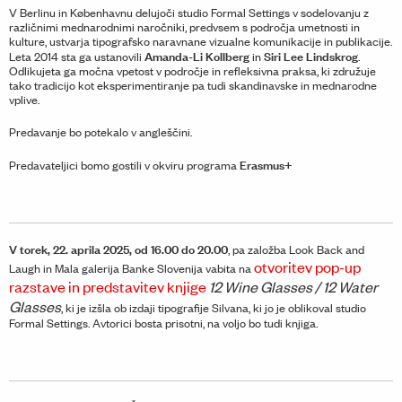
V Berlinu in Københavnu delujoči studio Formal Settings v sodelovanju z
različnimi mednarodnimi naročniki, predvsem s področja umetnosti in
kulture, ustvarja tipografsko naravnane vizualne komunikacije in publikacije.
Amanda-Li Kollberg
Siri Lee Lindskrog
Leta 2014 sta ga ustanovili
in
.
Odlikujeta ga močna vpetost v področje in refleksivna praksa, ki združuje
tako tradicijo kot eksperimentiranje pa tudi skandinavske in mednarodne
vplive.
Predavanje bo potekalo v angleščini.
Erasmus+
Predavateljici bomo gostili v okviru programa
V torek, 22. aprila 2025, od 16.00 do 20.00
, pa založba Look Back and
otvoritev pop-up
Laugh in Mala galerija Banke Slovenija vabita na
razstave in predstavitev knjige
12 Wine Glasses / 12 Water
Glasses
, ki je izšla ob izdaji tipografije Silvana, ki jo je oblikoval studio
Formal Settings. Avtorici bosta prisotni, na voljo bo tudi knjiga.