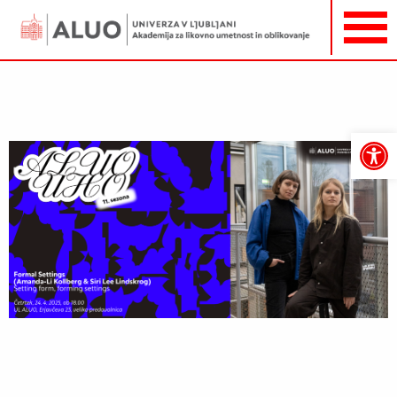
Open
toolbar