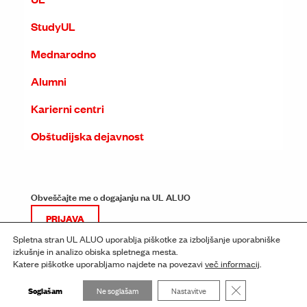
StudyUL
Mednarodno
Alumni
Karierni centri
Obštudijska dejavnost
Obveščajte me o dogajanju na UL ALUO
PRIJAVA
Spletna stran UL ALUO uporablja piškotke za izboljšanje uporabniške
izkušnje in analizo obiska spletnega mesta.
Katere piškotke uporabljamo najdete na povezavi
več informacij
.
Close GDPR Cooki
Soglašam
Ne soglašam
Nastavitve
© ALUO 2026
Pravno obvestilo
Izjava o dostopnosti
Piškotki