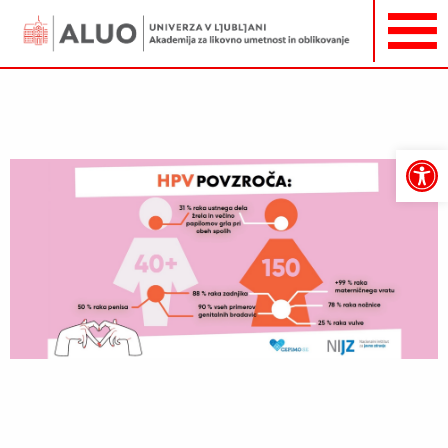
Open
toolbar