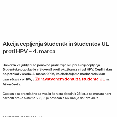
Akcija cepljenja študentk in študentov UL
proti HPV – 4. marca
Univerza v Ljubljani se ponovno pridružuje skupni akciji cepljenja
študentske populacije v Sloveniji proti okužbam z virusi HPV. Cepilni dan
bo potekal v sredo, 4. marca 2026, ko obeležujemo mednarodni dan
Zdravstvenem domu za študente UL
ozaveščanja o HPV, v
na
Aškerčevi 2.
Cepljenje je brezplačno za vse, ki še niste dopolnili 26 let, a se morate nanj
naročiti preko sistema VIS, ki je povezan z aplikacijo doZdravnika.
Kaj moram vedeti o HPV?