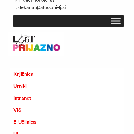
T:
+386 1 421 25 00
E:
dekanat@aluo.uni-lj.si
Knjižnica
Urniki
Intranet
VIS
E-Učilnica
UL