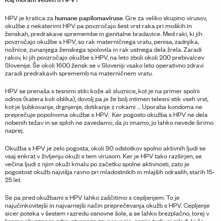
humane papilomaviruse
HPV je kratica za
. Gre za veliko skupino virusov,
okužbe z nekaterimi HPV pa povzročajo šest vrst raka pri moških in
ženskah, predrakave spremembe in genitalne bradavice. Med raki, ki jih
povzročajo okužbe s HPV, so rak materničnega vratu, penisa, zadnjika,
nožnice, zunanjega ženskega spolovila in rak ustnega dela žrela. Zaradi
rakov, ki jih povzročajo okužbe s HPV, na leto zboli okoli 200 prebivalcev
Slovenije. Še okoli 1600 žensk se v Sloveniji vsako leto operativno zdravi
zaradi predrakavih sprememb na materničnem vratu.
HPV se prenaša s tesnimi stiki kože ali sluznice, kot je na primer spolni
odnos (katera koli oblika), dovolj pa je že bolj intimen telesni stik vseh vrst,
kot je ljubkovanje, drgnjenje, dotikanje z rokami … Uporaba kondoma ne
preprečuje popolnoma okužbe s HPV. Ker pogosto okužba s HPV ne dela
nobenih težav in se sploh ne zavedamo, da jo imamo, jo lahko nevede širimo
naprej.
Okužba s HPV je zelo pogosta, okoli 90 odstotkov spolno aktivnih ljudi se
vsaj enkrat v življenju okuži s tem virusom. Ker je HPV tako razširjen, se
večina ljudi z njim okuži kmalu po začetku spolne aktivnosti, zato je
pogostost okužb najvišja ravno pri mladostnikih in mlajših odraslih, starih 15-
25 let.
Se pa pred okužbami s HPV lahko zaščitimo s cepljenjem. To je
najučinkovitejši in najvarnejši način preprečevanja okužb s HPV. Cepljenje
sicer poteka v šestem razredu osnovne šole, a se lahko brezplačno, torej v
breme obveznega zdravstvenega zavarovanja, cepijo tudi vsi mladi, ki še