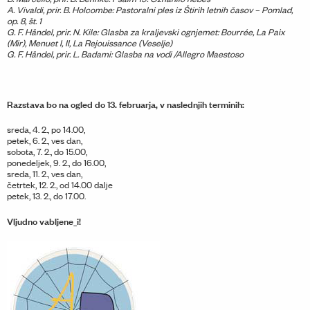
A. Vivaldi, prir. B. Holcombe: Pastoralni ples iz Štirih letnih časov – Pomlad,
op. 8, št. 1
G. F. Händel, prir. N. Kile: Glasba za kraljevski ognjemet: Bourrée, La Paix
(Mir), Menuet I, II, La Rejouissance (Veselje)
G. F. Händel, prir. L. Badami: Glasba na vodi /Allegro Maestoso
Razstava bo na ogled do 13. februarja, v naslednjih terminih:
sreda, 4. 2., po 14.00,
petek, 6. 2., ves dan,
sobota, 7. 2., do 15.00,
ponedeljek, 9. 2., do 16.00,
sreda, 11. 2., ves dan,
četrtek, 12. 2., od 14.00 dalje
petek, 13. 2., do 17.00.
Vljudno vabljene_i!