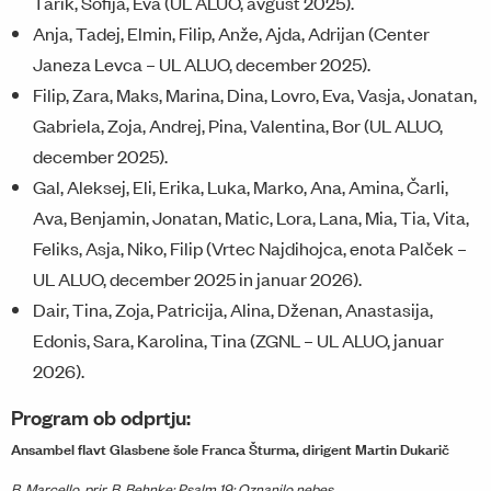
Tarik, Sofija, Eva (UL ALUO, avgust 2025).
Anja, Tadej, Elmin, Filip, Anže, Ajda, Adrijan (Center
Janeza Levca – UL ALUO, december 2025).
Filip, Zara, Maks, Marina, Dina, Lovro, Eva, Vasja, Jonatan,
Gabriela, Zoja, Andrej, Pina, Valentina, Bor (UL ALUO,
december 2025).
Gal, Aleksej, Eli, Erika, Luka, Marko, Ana, Amina, Čarli,
Ava, Benjamin, Jonatan, Matic, Lora, Lana, Mia, Tia, Vita,
Feliks, Asja, Niko, Filip (Vrtec Najdihojca, enota Palček –
UL ALUO, december 2025 in januar 2026).
Dair, Tina, Zoja, Patricija, Alina, Dženan, Anastasija,
Edonis, Sara, Karolina, Tina (ZGNL – UL ALUO, januar
2026).
Program ob odprtju:
Ansambel flavt Glasbene šole Franca Šturma, dirigent Martin Dukarič
B. Marcello, prir. B. Behnke: Psalm 19: Oznanilo nebes