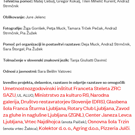
Tehnična pomoč:
Matej Čebulj, Gregor Kokalj, Tilen Mihelič Kurent, Andraž
Strmčnik
Oblikovanje:
Jure Jelenc
Fotografije:
Žiga Gorišek, Petja Muck, Tamara Trček Pečak, Andraž
Strmčnik, Pia Žužek
Pomoč pri organizaciji in postavitvi razstave:
Deja Muck, Andraž Strmčnik,
Sara Štorgel, Pia Žužek
Tolmačenje v slovenski znakovni jezik:
Tanja Giuliatti Davinić
Odnosi z javnostmi:
Sara Bešlin Vatovec
Izvedbo projekta, delavnice, razstavo in odprtje razstave so omogočili:
Umetnostnozgodovinski inštitut Franceta Steleta ZRC
SAZU
Ministrstvo za kulturo RS
Narodna
, UL ALUO,
,
galerija
Društvo restavratorjev Slovenije (DRS)
Glasbena
,
,
šola Franca Šturma Ljubljana
Rotary Club Ljubljana
Zavod
,
,
za gluhe in naglušne Ljubljana (ZGNL)
Center Janeza Levca
,
Ljubljana
Vrtec Najdihojca
Osnovna šola Trzin
,
(enota Palček),
Kolektor d. o. o.
Agring d.o.o.
Pizzeria Julči
(enota vrtec Žabica),
,
,
.