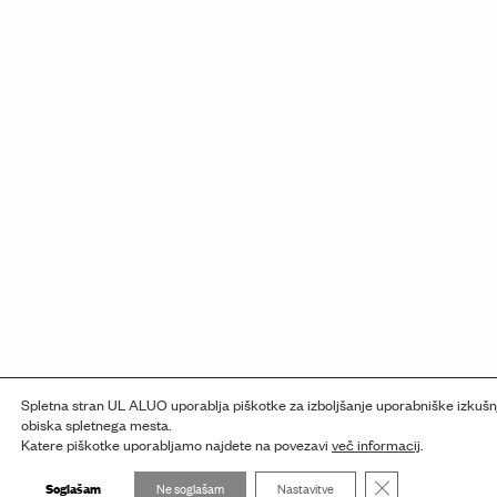
Spletna stran UL ALUO uporablja piškotke za izboljšanje uporabniške izkušnj
obiska spletnega mesta.
Katere piškotke uporabljamo najdete na povezavi
več informacij
.
Close GDPR Cooki
Soglašam
Ne soglašam
Nastavitve