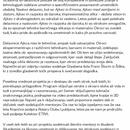
tehnologijah izdelave umetnin s specifičnostmi posameznih umetniških
obdobij. Naslovi delavnic, kot so
Ajkec in Emona
,
Ajkec med zemljami in
zlatom
,
Ajkec in razpoka do baroka
,
Impresionistična slika – dežela vtisov
in
Ajkec z drobnogledom
, so odražali to vsebino. Letos poleti so spet potekale
delavnice z naslovom
Ajkec in razpoka do baroka
, ki so otrokom omogočile,
da so spoznali tehnike baročnega slikanja in materialov. Otroci so zvedeli
tudi, kako pride do poškodb na umetninah in kako jih pravilno varovati.
Delavnice Ajkca niso le tehnične, ampak tudi ustvarjalne. Otroci
eksperimentirajo z različnimi tehnikami, barvami in materiali, izdelujejo
lastna dela ob spoznavanju zgodovinskih del. Ob tem se učijo sodelovanja,
strpnosti, potrpežljivosti in odgovornosti, kjer vsak detajl šteje. Zaključek
vsakega cikla delavnic je razstava, kjer otroci predstavijo svoja dela.
Največkrat pri odprtju razstav sodeluje Glasbena šola Franc Šturm iz Šiške,
ki z izvedbo glasbenih točk prispeva k svečanosti dogodka.
Posebna vrednost projekta je v dostopu do vseh otrok, tudi tistih, ki
potrebujejo prilagoditve. Program vključuje otroke z okvaro sluha ali vida in
tudi s primanjkljaji v razumevanju, pri čemer vključujemo tolmače
znakovnega jezika, podnapise na video predstavitvah, tipne kopije in 3D
reprodukcije. Največ pa k vključevanju vseh pripomore osebni stik in
občutek vseh sodelujočih mentorjev. Da vse to lažje izpeljemo nas že vsa
leta finančno podpira Rotary Clubu Ljubljana, letos pa se nam je pridružilo
tudi podjetje Kolektor ETRA.
V vseh teh letih so pri projektu sodelovali številni mentorji in študenti
Akademije za likovno umetnost in oblikovanje, ter strokovni sodelavci iz