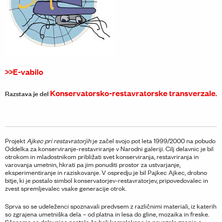
>>E-vabilo
Konservatorsko-restavratorske transverzale
Razstava je del
.
Projekt
Ajkec pri restavratorjih
je začel svojo pot leta 1999/2000 na pobudo
Oddelka za konserviranje-restavriranje v Narodni galeriji. Cilj delavnic je bil
otrokom in mladostnikom približati svet konserviranja, restavriranja in
varovanja umetnin, hkrati pa jim ponuditi prostor za ustvarjanje,
eksperimentiranje in raziskovanje. V ospredju je bil Pajkec Ajkec, drobno
bitje, ki je postalo simbol konservatorjev-restavratorjev, pripovedovalec in
zvest spremljevalec vsake generacije otrok.
Sprva so se udeleženci spoznavali predvsem z različnimi materiali, iz katerih
so zgrajena umetniška dela – od platna in lesa do gline, mozaika in freske.
Sčasoma so delavnice postale še bolj kompleksne in povezale znanje o