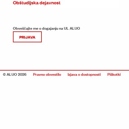
Obštudijska dejavnost
Obveščajte me o dogajanju na UL ALUO
PRIJAVA
© ALUO 2026
Pravno obvestilo
Izjava o dostopnosti
Piškotki