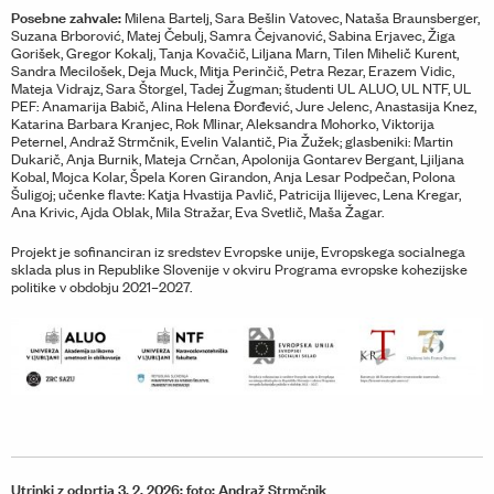
Posebne zahvale:
Milena Bartelj, Sara Bešlin Vatovec, Nataša Braunsberger,
Suzana Brborović, Matej Čebulj, Samra Čejvanović, Sabina Erjavec, Žiga
Gorišek, Gregor Kokalj, Tanja Kovačič, Liljana Marn, Tilen Mihelič Kurent,
Sandra Mecilošek, Deja Muck, Mitja Perinčič, Petra Rezar, Erazem Vidic,
Mateja Vidrajz, Sara Štorgel, Tadej Žugman; študenti UL ALUO, UL NTF, UL
PEF: Anamarija Babič, Alina Helena Đorđević, Jure Jelenc, Anastasija Knez,
Katarina Barbara Kranjec, Rok Mlinar, Aleksandra Mohorko, Viktorija
Peternel, Andraž Strmčnik, Evelin Valantič, Pia Žužek; glasbeniki: Martin
Dukarič, Anja Burnik, Mateja Crnčan, Apolonija Gontarev Bergant, Ljiljana
Kobal, Mojca Kolar, Špela Koren Girandon, Anja Lesar Podpečan, Polona
Šuligoj; učenke flavte: Katja Hvastija Pavlič, Patricija Ilijevec, Lena Kregar,
Ana Krivic, Ajda Oblak, Mila Stražar, Eva Svetlič, Maša Žagar.
Projekt je sofinanciran iz sredstev Evropske unije, Evropskega socialnega
sklada plus in Republike Slovenije v okviru Programa evropske kohezijske
politike v obdobju 2021–2027.
Utrinki z odprtja 3. 2. 2026; foto: Andraž Strmčnik