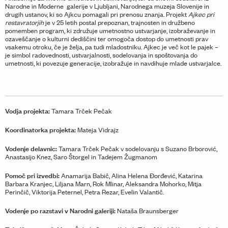
Narodne in Moderne galerije v Ljubljani, Narodnega muzeja Slovenije in
drugih ustanov, ki so Ajkcu pomagali pri prenosu znanja. Projekt
Ajkec pri
restavratorjih
je v 25 letih postal prepoznan, trajnosten in družbeno
pomemben program, ki združuje umetnostno ustvarjanje, izobraževanje in
ozaveščanje o kulturni dediščini ter omogoča dostop do umetnosti prav
vsakemu otroku, če je želja, pa tudi mladostniku. Ajkec je več kot le pajek –
je simbol radovednosti, ustvarjalnosti, sodelovanja in spoštovanja do
umetnosti, ki povezuje generacije, izobražuje in navdihuje mlade ustvarjalce.
Vodja projekta:
Tamara Trček Pečak
Koordinatorka projekta:
Mateja Vidrajz
Vodenje delavnic:
Tamara Trček Pečak v sodelovanju s Suzano Brborović,
Anastasijo Knez, Saro Štorgel in Tadejem Žugmanom
Pomoč pri izvedbi:
Anamarija Babič, Alina Helena Đorđević, Katarina
Barbara Kranjec, Liljana Marn, Rok Mlinar, Aleksandra Mohorko, Mitja
Perinčič, Viktorija Peternel, Petra Rezar, Evelin Valantič.
Vodenje po razstavi v Narodni galeriji:
Nataša Braunsberger