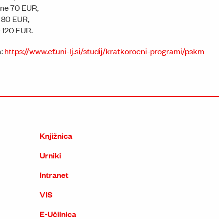
ne 70 EUR,
e 80 EUR,
 120 EUR.
a:
https://www.ef.uni-lj.si/studij/kratkorocni-programi/pskm
Knjižnica
Urniki
Intranet
VIS
E-Učilnica