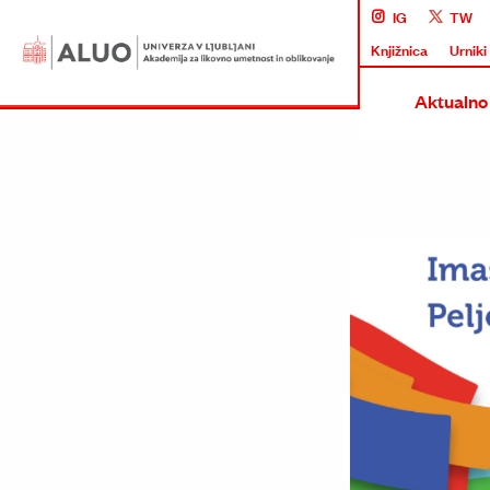
IG
TW
Knjižnica
Urniki
Aktualno