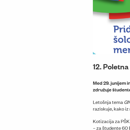
12. Poletn
Med 29. junijem i
združuje študent
Letošnja tema
GN
raziskuje, kako i
Kotizacija za PŠ
– za študente 60