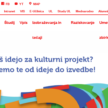
FB
YT
MAP
Intranet
VIS
E-Učilnica
UL
Study UL
Mednarodno
Alumn
Študij
Vpis
Izobraževanja in
Raziskovanje
Umet
tečaji
zbir