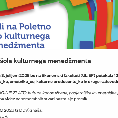
a šola kulturnega menedžmenta
n 3. julijem 2026 bo na Ekonomski fakulteti (UL EF) potekala 
e_ke, umetnike_ce, kulturne producente_ke in druge radovedn
OJ JE ZLATO: kultura kot družbena, podjetniška in umetniška 
z na videz nepomembnih stvari nastajajo premiki.
KM 2026 (z DDV) znaša:
 EUR,