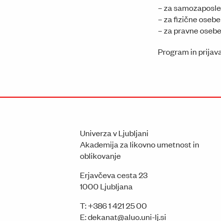
– za samozaposle
– za fizične oseb
– za pravne osebe
Program in prijav
Univerza v Ljubljani
Akademija za likovno umetnost in
oblikovanje
Erjavčeva cesta 23
1000 Ljubljana
T:
+386 1 421 25 00
E:
dekanat@aluo.uni-lj.si