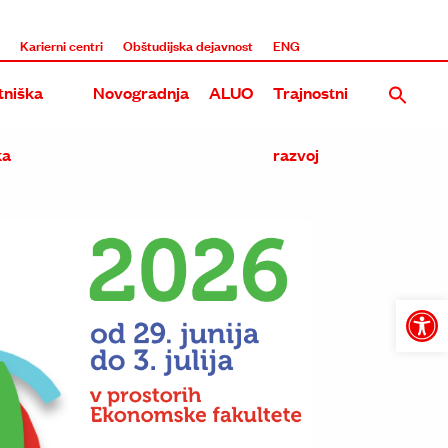
i
Karierni centri
Obštudijska dejavnost
ENG
niška
Novogradnja
ALUO
Trajnostni
ka
razvoj
Nova stavba UL ALUO na Roški
Rekonstrukcija in dozidava obstoječega objekta ALUO na E
Tri umetniške akademije na Roški
Open
toolba
Skupna stavba treh umetniških akademij na Metelkovi in 
Prenova in širitev Akademije na Erjavčevi in Dolenjski ces
Dozidava in nadzidava ALU na Erjavčevi cesti