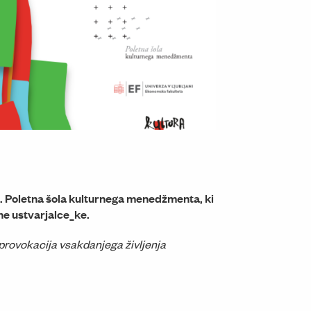
Umetniški paviljon na Erjavčevi cesti za Akademijo upoda
12. Poletna šola kulturnega menedžmenta, ki
e ustvarjalce_ke.
provokacija vsakdanjega življenja