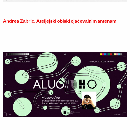
Andrea Zabric, Ateljejski obiski ojačevalnim antenam