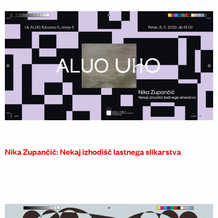
Nika Zupančič: Nekaj izhodišč lastnega slikarstva