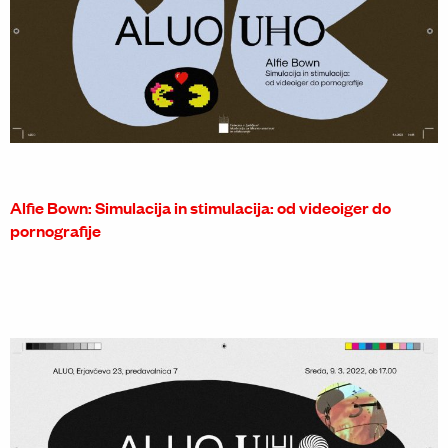
Alfie Bown: Simulacija in stimulacija: od videoiger do
pornografije