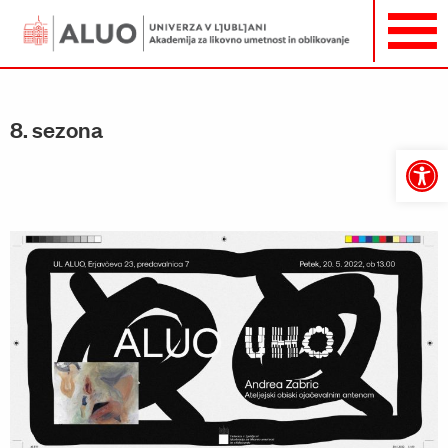
8. sezona
Open
toolbar