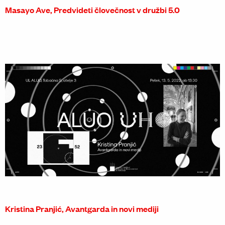
Masayo Ave, Predvideti človečnost v družbi 5.0
Kristina Pranjić, Avantgarda in novi mediji