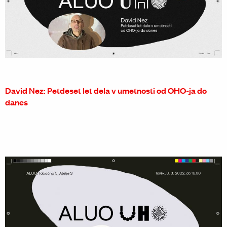
David Nez: Petdeset let dela v umetnosti od OHO-ja do
danes