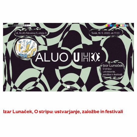
Izar Lunaček, O stripu: ustvarjanje, založbe in festivali