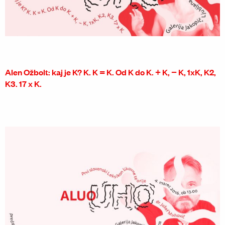
Alen Ožbolt: kaj je K? K. K = K. Od K do K. + K, − K, 1xK, K2,
K3. 17 x K.