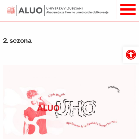
2. sezona
Open
toolbar