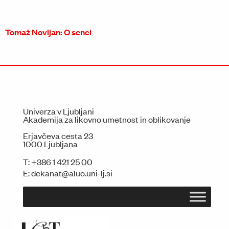
Tomaž Novljan: O senci
Univerza v Ljubljani
Akademija za likovno umetnost in oblikovanje
Erjavčeva cesta 23
1000 Ljubljana
T:
+386 1 421 25 00
E:
dekanat@aluo.uni-lj.si