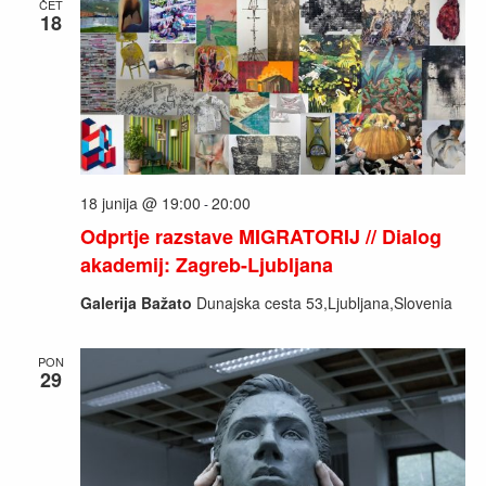
ČET
18
18 junija @ 19:00
20:00
-
Odprtje razstave MIGRATORIJ // Dialog
akademij: Zagreb-Ljubljana
Galerija Bažato
Dunajska cesta 53,Ljubljana,Slovenia
PON
29