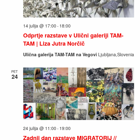
14 julija @ 17:00
18:00
-
Odprtje razstave v Ulični galeriji TAM-
TAM | Liza Jutra Norčič
Ulična galerija TAM-TAM na Vegovi
Ljubljana,Slovenia
PET
24
24 julija @ 11:00
19:00
-
Zadnji dan razstave MIGRATORIJ //