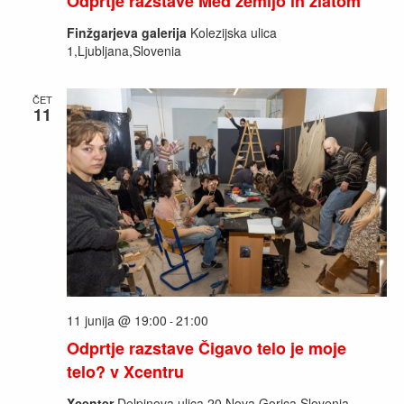
Odprtje razstave Med zemljo in zlatom
Finžgarjeva galerija
Kolezijska ulica
1,Ljubljana,Slovenia
ČET
11
11 junija @ 19:00
21:00
-
Odprtje razstave Čigavo telo je moje
telo? v Xcentru
Xcenter
Delpinova ulica 20,Nova Gorica,Slovenia