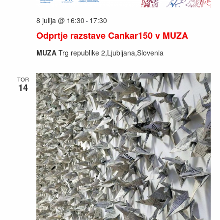
8 julija @ 16:30
17:30
-
Odprtje razstave Cankar150 v MUZA
MUZA
Trg republike 2,Ljubljana,Slovenia
TOR
14