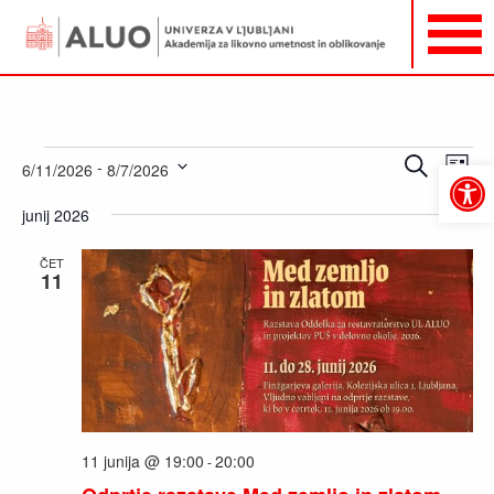
Dogodki
Dogodki
Dog
Iskanje
 - 
6/11/2026
8/7/2026
Sezna
Pogl
Open
Navigacija
Izberite
toolbar
Navi
junij 2026
za
datum.
iskanje
ČET
in
11
oglede
11 junija @ 19:00
20:00
-