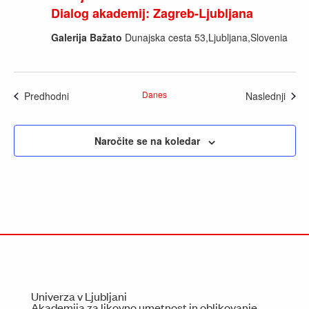
Dialog akademij: Zagreb-Ljubljana
Galerija Bažato
Dunajska cesta 53,Ljubljana,Slovenia
Dogodki
Danes
Dogo
Predhodni
Naslednji
Naročite se na koledar
Univerza v Ljubljani
Akademija za likovno umetnost in oblikovanje