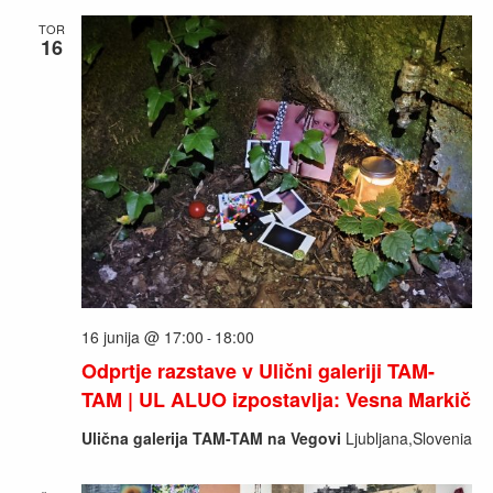
TOR
16
16 junija @ 17:00
18:00
-
Odprtje razstave v Ulični galeriji TAM-
TAM | UL ALUO izpostavlja: Vesna Markič
Ulična galerija TAM-TAM na Vegovi
Ljubljana,Slovenia