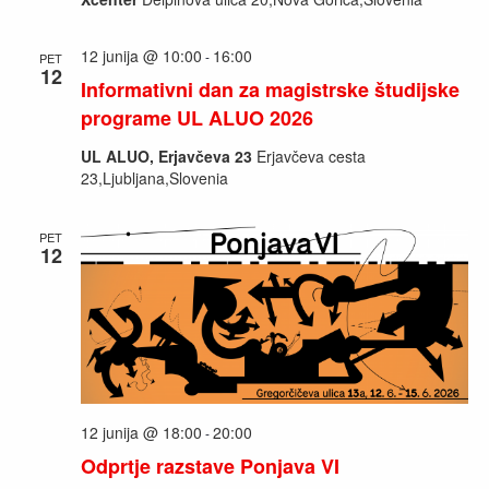
12 junija @ 10:00
16:00
-
PET
12
Informativni dan za magistrske študijske
programe UL ALUO 2026
UL ALUO, Erjavčeva 23
Erjavčeva cesta
23,Ljubljana,Slovenia
PET
12
12 junija @ 18:00
20:00
-
Odprtje razstave Ponjava VI