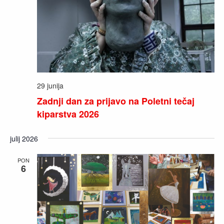
29 junija
Zadnji dan za prijavo na Poletni tečaj
kiparstva 2026
julij 2026
PON
6