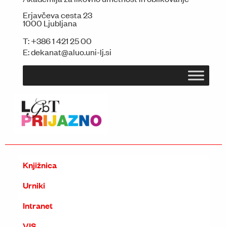
Erjavčeva cesta 23
1000 Ljubljana
T:
+386 1 421 25 00
E:
dekanat@aluo.uni-lj.si
Knjižnica
Urniki
Intranet
VIS