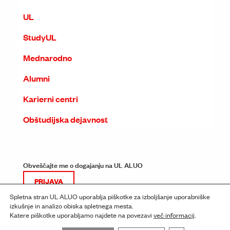
UL
StudyUL
Mednarodno
Alumni
Karierni centri
Obštudijska dejavnost
Obveščajte me o dogajanju na UL ALUO
PRIJAVA
Spletna stran UL ALUO uporablja piškotke za izboljšanje uporabniške
izkušnje in analizo obiska spletnega mesta.
Katere piškotke uporabljamo najdete na povezavi
več informacij
.