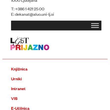
T:
+386 1 421 25 00
E:
dekanat@aluo.uni-lj.si
Knjižnica
Urniki
Intranet
VIS
E-Učilnica