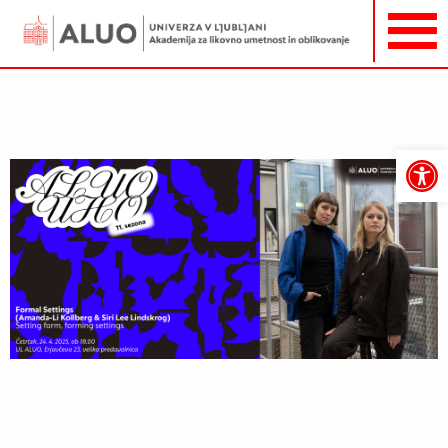
Open
toolbar