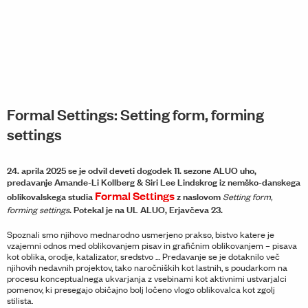
Formal Settings: Setting form, forming
settings
24. aprila 2025 se je odvil deveti dogodek 11. sezone ALUO uho,
predavanje Amande-Li Kollberg & Siri Lee Lindskrog iz nemško-danskega
Formal Settings
oblikovalskega studia
z naslovom
Setting form,
. Potekal je na UL ALUO, Erjavčeva 23.
forming settings
Spoznali smo njihovo mednarodno usmerjeno prakso, bistvo katere je
vzajemni odnos med oblikovanjem pisav in grafičnim oblikovanjem – pisava
kot oblika, orodje, katalizator, sredstvo … Predavanje se je dotaknilo več
njihovih nedavnih projektov, tako naročniških kot lastnih, s poudarkom na
procesu konceptualnega ukvarjanja z vsebinami kot aktivnimi ustvarjalci
pomenov, ki presegajo običajno bolj ločeno vlogo oblikovalca kot zgolj
stilista.