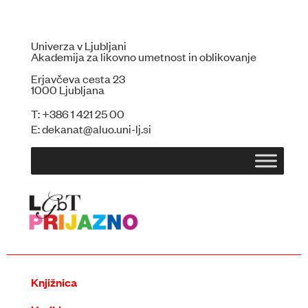
Univerza v Ljubljani
Akademija za likovno umetnost in oblikovanje
Erjavčeva cesta 23
1000 Ljubljana
T:
+386 1 421 25 00
E:
dekanat@aluo.uni-lj.si
Knjižnica