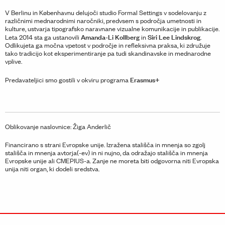
V Berlinu in Københavnu delujoči studio Formal Settings v sodelovanju z
različnimi mednarodnimi naročniki, predvsem s področja umetnosti in
kulture, ustvarja tipografsko naravnane vizualne komunikacije in publikacije.
Amanda-Li Kollberg
Siri Lee Lindskrog
Leta 2014 sta ga ustanovili
in
.
Odlikujeta ga močna vpetost v področje in refleksivna praksa, ki združuje
tako tradicijo kot eksperimentiranje pa tudi skandinavske in mednarodne
vplive.
Erasmus+
Predavateljici smo gostili v okviru programa
Oblikovanje naslovnice: Žiga Anderlič
Financirano s strani Evropske unije. Izražena stališča in mnenja so zgolj
stališča in mnenja avtorja(-ev) in ni nujno, da odražajo stališča in mnenja
Evropske unije ali CMEPIUS-a. Zanje ne moreta biti odgovorna niti Evropska
unija niti organ, ki dodeli sredstva.