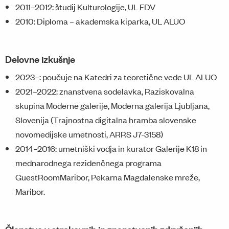
2011–2012: študij Kulturologije, UL FDV
2010: Diploma – akademska kiparka, UL ALUO
Delovne izkušnje
2023–: poučuje na Katedri za teoretične vede UL ALUO
2021–2022: znanstvena sodelavka, Raziskovalna
skupina Moderne galerije, Moderna galerija Ljubljana,
Slovenija (Trajnostna digitalna hramba slovenske
novomedijske umetnosti, ARRS J7-3158)
2014–2016: umetniški vodja in kurator Galerije K18 in
mednarodnega rezidenčnega programa
GuestRoomMaribor, Pekarna Magdalenske mreže,
Maribor.