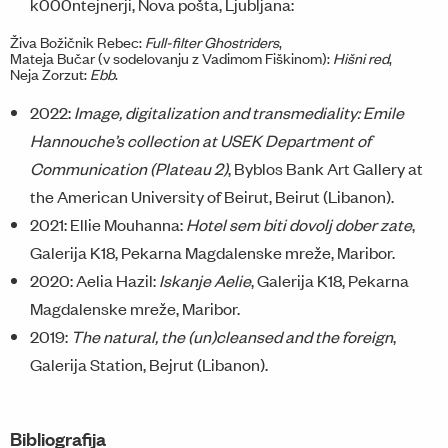
k000ntejnerji, Nova pošta, Ljubljana:
Živa Božičnik Rebec:
Full-filter Ghostriders
,
Mateja Bučar (v sodelovanju z Vadimom Fiškinom):
Hišni red
,
Neja Zorzut:
Ebb
.
2022:
Image, digitalization and transmediality: Emile
Hannouche’s collection at USEK Department of
Communication (Plateau 2)
, Byblos Bank Art Gallery at
the American University of Beirut, Beirut (Libanon).
2021: Ellie Mouhanna:
Hotel sem biti dovolj dober zate
,
Galerija K18, Pekarna Magdalenske mreže, Maribor.
2020: Aelia Hazil:
Iskanje Aelie
, Galerija K18, Pekarna
Magdalenske mreže, Maribor.
2019:
The natural, the (un)cleansed and the foreign
,
Galerija Station, Bejrut (Libanon).
Bibliografija