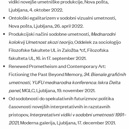
vidiki novejše umetniške produkcije, Nova pošta,
Ljubljana, 4. oktober 2022.
Ontološki egalitarizem v sodobni vizualni umetnosti,
Nova pošta, Ljubljana, 26. april 2022.
Produkcijski načini sodobne umetnosti,
Mednarodni
kolokvij
Umetnost skozi teorijo
, Oddelek za sociologijo
Filozofske fakultete UL in Založba *cf., Filozofska
fakulteta UL, 16. in 17. september 2021.
Renewed Prometheism and Contemporary Art:
Fictioning the Past Beyond Memory,
34. Bienale grafičnih
umetnosti, YUFU mednarodna konferenca: Iskra Delta
panel
, MGLC, Ljubljana, 19. november 2021.
Od sodobnosti do spekulativnih futurizmov: politika
časovnosti novejših interpretativnih in razstavnih
pristopov,
Interpretativni vidiki v sodobni umetnosti 1991–
2021
, Moderna galerija, Ljubljana, 17. december 2021.