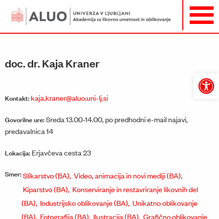
doc. dr. Kaja Kraner
Open
toolbar
kaja.kraner@aluo.uni-lj.si
Kontakt:
Sreda 13.00-14.00, po predhodni e-mail najavi,
Govorilne ure:
predavalnica 14
Erjavčeva cesta 23
Lokacija:
Smer:
Slikarstvo (BA),
Video, animacija in novi mediji (BA),
Kiparstvo (BA),
Konserviranje in restavriranje likovnih del
(BA),
Industrijsko oblikovanje (BA),
Unikatno oblikovanje
(BA),
Fotografija (BA),
Ilustracija (BA),
Grafično oblikovanje