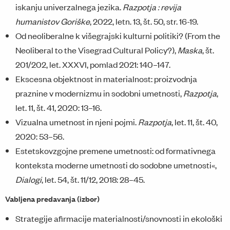
iskanju univerzalnega jezika.
Razpotja : revija
humanistov Goriške
, 2022, letn. 13, št. 50, str. 16-19.
Od neoliberalne k višegrajski kulturni politiki? (From the
Neoliberal to the Visegrad Cultural Policy?),
Maska
, št.
201/202, let. XXXVI, pomlad 2021: 140–147.
Ekscesna objektnost in materialnost: proizvodnja
praznine v modernizmu in sodobni umetnosti,
Razpotja
,
let. 11, št. 41, 2020: 13–16.
Vizualna umetnost in njeni pojmi.
Razpotja
, let. 11, št. 40,
2020: 53–56.
Estetskovzgojne premene umetnosti: od formativnega
konteksta moderne umetnosti do sodobne umetnosti«,
Dialogi
, let. 54, št. 11/12, 2018: 28–45.
Vabljena predavanja (izbor)
Strategije afirmacije materialnosti/snovnosti in ekološki