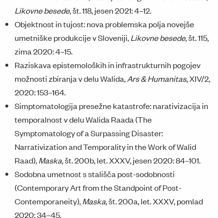
Likovne besede
, št. 118, jesen 2021: 4–12.
Objektnost in tujost: nova problemska polja novejše
umetniške produkcije v Sloveniji,
Likovne besede
, št. 115,
zima 2020: 4–15.
Raziskava epistemoloških in infrastrukturnih pogojev
možnosti zbiranja v delu Walida,
Ars & Humanitas
, XIV/2,
2020: 153–164.
Simptomatologija presežne katastrofe: narativizacija in
temporalnost v delu Walida Raada (The
Symptomatology of a Surpassing Disaster:
Narrativization and Temporality in the Work of Walid
Raad),
Maska,
št. 200b, let. XXXV, jesen 2020: 84–101.
Sodobna umetnost s stališča post-sodobnosti
(Contemporary Art from the Standpoint of Post-
Contemporaneity),
Maska
, št. 200a, let. XXXV, pomlad
2020: 34–45.