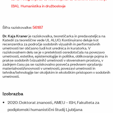
(BA),
Humanistika in družboslovje
56187
Šifra raziskovalke:
Dr. Kaja Kraner
je raziskovalka, teoretičarka in predavateljica na
Katedri za teoretične vede UL ALUO. Kontinuirano deluje kot
recenzentka za področje sodobnih vizualnih in performativnih
umetnosti ter občasno tudi kot urednica in kuratorka. V
raziskovalnem delu se je v preteklosti osredotočala na povezavo
umetnosti, estetike, epistemologije in politike, oblikovanje pojma in
prakse sodobnih (vizualnih) umetnosti v slovenskem prostoru, v
zadnjem času pa se raziskovalno posveča predvsem vprašanju
materialnosti/snovnosti v umetnosti, povezavi umetnosti in
tehnike/tehnologije ter okoljskim in ekološkim pristopom v sodobnih
umetnosti.
Izobrazba
2020: Doktorat znanosti, AMEU – ISH, Fakulteta za
podiplomski humanistični študij Ljubljana