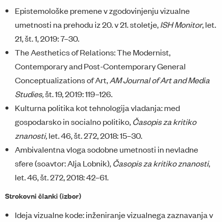
Epistemološke premene v zgodovinjenju vizualne
umetnosti na prehodu iz 20. v 21. stoletje,
ISH Monitor
, let.
21, št. 1, 2019: 7–30.
The Aesthetics of Relations: The Modernist,
Contemporary and Post-Contemporary General
Conceptualizations of Art,
AM Journal of Art and Media
Studies,
št. 19, 2019: 119–126.
Kulturna politika kot tehnologija vladanja: med
gospodarsko in socialno politiko,
Časopis za kritiko
znanosti,
let. 46, št. 272, 2018: 15–30.
Ambivalentna vloga sodobne umetnosti in nevladne
sfere (soavtor: Alja Lobnik),
Časopis za kritiko znanosti
,
let. 46, št. 272, 2018: 42–61.
Strokovni članki (izbor)
Ideja vizualne kode: inženiranje vizualnega zaznavanja v