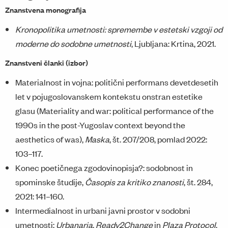
Znanstvena monografija
Kronopolitika umetnosti: spremembe v estetski vzgoji od
moderne do sodobne umetnosti
, Ljubljana: Krtina, 2021.
Znanstveni članki (izbor)
Materialnost in vojna: politični performans devetdesetih
let v pojugoslovanskem kontekstu onstran estetike
glasu (Materiality and war: political performance of the
1990s in the post-Yugoslav context beyond the
aesthetics of was),
Maska
, št. 207/208, pomlad 2022:
103–117.
Konec poetičnega zgodovinopisja?: sodobnost in
spominske študije,
Časopis za kritiko znanosti
, št. 284,
2021: 141–160.
Intermedialnost in urbani javni prostor v sodobni
umetnosti:
Urbanaria
,
Ready2Change
in
Plaza Protocol
,