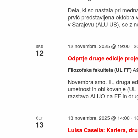
Dela, ki so nastala pri medna
prvič predstavljena oktobra v
v Sarajevu (ALU US), se z n
12 novembra, 2025 @ 19:00
2
-
SRE
12
Odprtje druge edicije pro
Filozofska fakulteta (UL FF)
Aš
Novembra smo. II., druga ed
umetnost in oblikovanje (UL
razstavo ALUO na FF in dru
13 novembra, 2025 @ 14:00
1
-
ČET
13
Luisa Casella: Kariera, dr