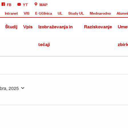
FB
YT
MAP
Intranet
VIS
E-Učilnica
UL
Study UL
Mednarodno
Alumn
Študij
Vpis
Izobraževanja in
Raziskovanje
Umet
tečaji
zbir
bra, 2025