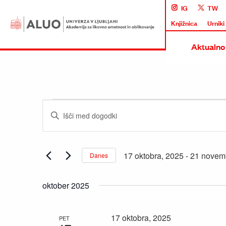
IG
TW
Knjižnica
Urniki
Aktualno
Dogodki
Dogodki
Vnesite
Navigacija
ključno
za
besedo.
iskanje
Poiščite
17 oktobra, 2025
 - 
21 novem
Danes
in
Dogodki
Izberite
oglede
po
datum.
oktober 2025
ključni
besedi.
17 oktobra, 2025
PET