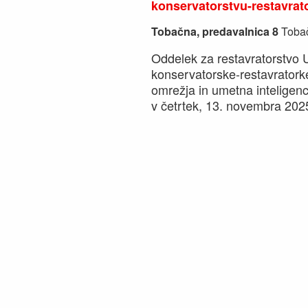
konservatorstvu-restavrat
Tobačna, predavalnica 8
Tobač
Oddelek za restavratorstvo
konservatorske-restavratork
omrežja in umetna inteligenc
v četrtek, 13. novembra 202