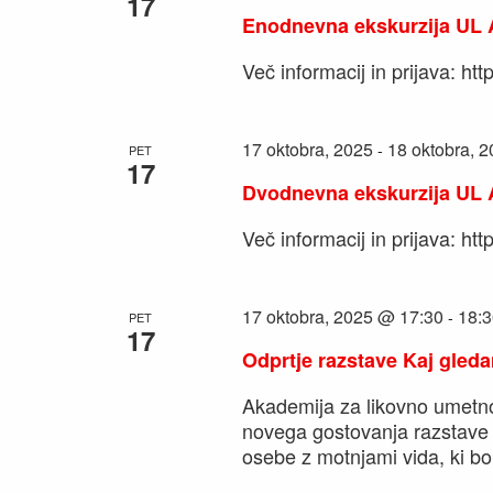
17
Enodnevna ekskurzija UL 
Več informacij in prijava: ht
17 oktobra, 2025
18 oktobra, 
-
PET
17
Dvodnevna ekskurzija UL 
Več informacij in prijava: h
17 oktobra, 2025 @ 17:30
18:3
-
PET
17
Odprtje razstave Kaj gledam
Akademija za likovno umetno
novega gostovanja razstave 
osebe z motnjami vida, ki bo