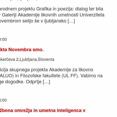
rodnem projektu Grafika in poezija: dialog ter bila
 Galeriji Akademije likovnih umetnosti Univerziteta
ovembrom selijo še v ljubljansko […]
0:00
jekta Novembra smo.
kerčeva 2,Ljubljana,Slovenia
icija skupnega projekta Akademije za likovno
 ALUO) in Filozofske fakultete (UL FF). Vabimo na
ge dogodke. Odprtje […]
6:00
užbena omrežja in umetna inteligenca v