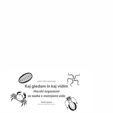
Umetniški paviljon na Erjavčevi cesti za Akademijo upoda