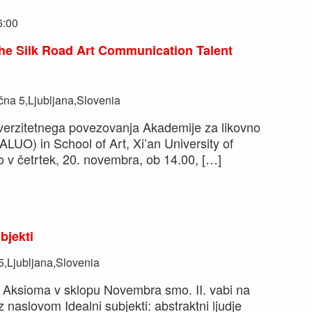
6:00
e Silk Road Art Communication Talent
na 5,Ljubljana,Slovenia
erzitetnega povezovanja Akademije za likovno
ALUO) in School of Art, Xi’an University of
o v četrtek, 20. novembra, ob 14.00, […]
bjekti
,Ljubljana,Slovenia
ksioma v sklopu Novembra smo. II. vabi na
naslovom Idealni subjekti: abstraktni ljudje