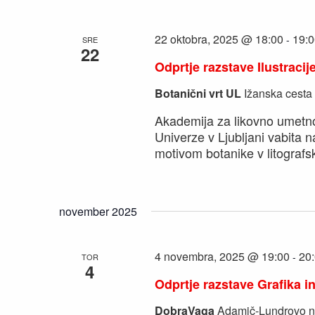
22 oktobra, 2025 @ 18:00
19:0
-
SRE
22
Odprtje razstave Ilustracij
Botanični vrt UL
Ižanska cesta
Akademija za likovno umetno
Univerze v Ljubljani vabita n
motivom botanike v litografs
november 2025
4 novembra, 2025 @ 19:00
20
-
TOR
4
Odprtje razstave Grafika in
DobraVaga
Adamič-Lundrovo na