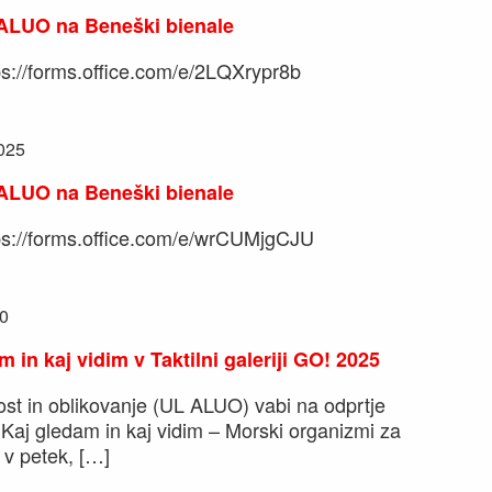
ALUO na Beneški bienale
tps://forms.office.com/e/2LQXrypr8b
2025
ALUO na Beneški bienale
ttps://forms.office.com/e/wrCUMjgCJU
0
 in kaj vidim v Taktilni galeriji GO! 2025
st in oblikovanje (UL ALUO) vabi na odprtje
Kaj gledam in kaj vidim – Morski organizmi za
 v petek, […]