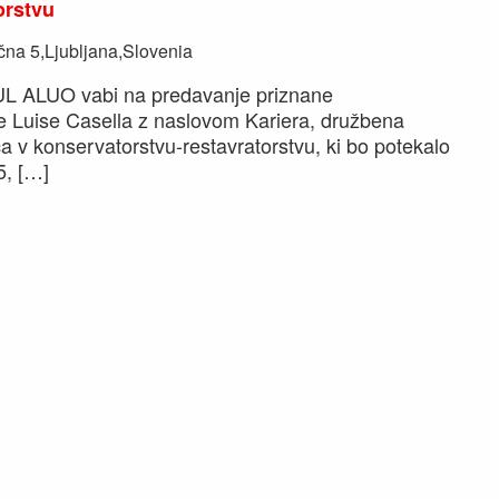
orstvu
na 5,Ljubljana,Slovenia
 UL ALUO vabi na predavanje priznane
e Luise Casella z naslovom Kariera, družbena
a v konservatorstvu-restavratorstvu, ki bo potekalo
5, […]