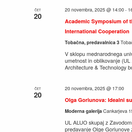
20 novembra, 2025 @ 14:00
1
-
ČET
20
Academic Symposium of th
International Cooperation
Tobačna, predavalnica 3
Tobač
V sklopu mednarodnega univ
umetnost in oblikovanje (UL 
Architecture & Technology b
20 novembra, 2025 @ 17:00
ČET
20
Olga Goriunova: Idealni su
Moderna galerija
Cankarjeva 15
UL ALUO skupaj z Zavodom A
predavanje Olge Goriunove z 