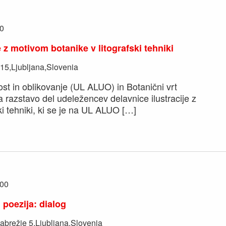
0
e z motivom botanike v litografski tehniki
 15,Ljubljana,Slovenia
st in oblikovanje (UL ALUO) in Botanični vrt
a razstavo del udeležencev delavnice ilustracije z
ki tehniki, ki se je na UL ALUO […]
:00
 poezija: dialog
brežje 5,Ljubljana,Slovenia