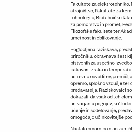
Fakultete za elektrotehniko, 
strojništvo, Fakultete za kem
tehnologijo, Biotehniške faku
za pomorstvo in promet, Ped
Filozofske fakultete ter Akad
umetnost in oblikovanje.
Poglobljena raziskava, preds
priročniku, obravnava šest kl
bistvenih za uspešno izvedbo
kakovost zraka in temperatur
ustrezno osvetlitev, premišlj
opremo, splošno vzdušje ter 
predavatelja. Raziskovalci so
dokazali, da vsak od teh ele
ustvarjanju pogojev, ki štude
učenje in sodelovanje, preda
omogočajo učinkovitejše pod
Nastale smernice niso zamišl