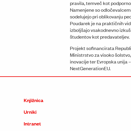
pravila, temveč kot podporno
Namenjene so odločevalcem i
sodelujejo pri oblikovanju p
Poudarek je na praktičnih vidi
izboljšajo vsakodnevno izkuš
študentov kot predavateljev.
Projekt sofinancirata Republi
Ministrstvo za visoko šolstvo
inovacije ter Evropska unija –
NextGenerationEU.
Knjižnica
Urniki
Intranet