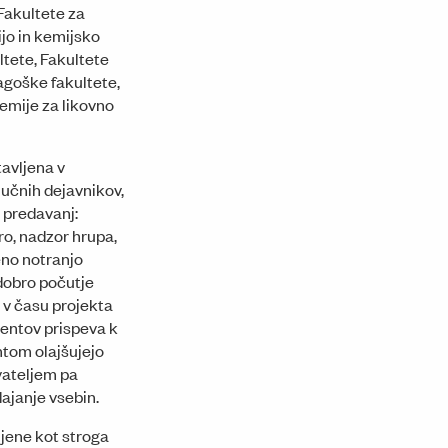
Fakultete za
ijo in kemijsko
ltete, Fakultete
agoške fakultete,
emije za likovno
tavljena v
jučnih dejavnikov,
 predavanj:
o, nadzor hrupa,
eno notranjo
dobro počutje
 v času projekta
mentov prispeva k
ntom olajšujejo
vateljem pa
ajanje vsebin.
jene kot stroga