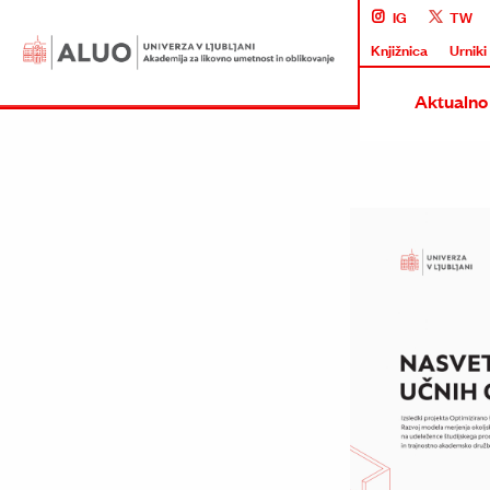
IG
TW
Knjižnica
Urniki
Aktualno