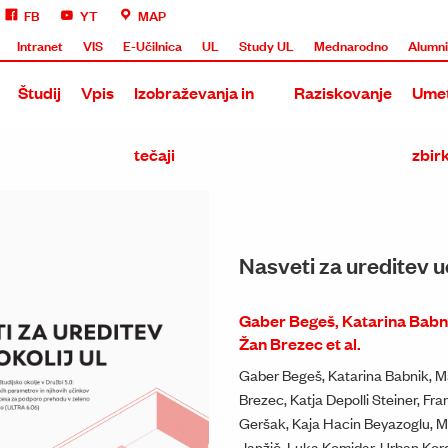
FB
YT
MAP
Intranet
VIS
E-Učilnica
UL
Study UL
Mednarodno
Alumn
Študij
Vpis
Izobraževanja in
Raziskovanje
Umet
tečaji
zbir
Nasveti za ureditev u
Gaber Begeš, Katarina Babni
Žan Brezec et al.
Gaber Begeš, Katarina Babnik, M
Brezec, Katja Depolli Steiner, Fr
Geršak, Kaja Hacin Beyazoglu, 
Janžič, Luka Komidar, Urban Kord