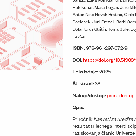
Rok Kuhar, Maša Legan, Jure Mik
Anton Nino Novak Bratina, Cirila 
Podlesek, Jurij Prezelj, Barbi Se
Dolar, Uroš Stritih, Toma Strle, B
Tavčar
ISBN:
978-961-297-672-9
DOI:
https://doi.org/10.519
Leto izdaje:
2025
Št. strani:
38
Nakup/dostop:
prost dostop
Opis:
Priročnik
Nasveti za ureditev
rezultat triletnega interdisc
raziskovanja članic Univerze v