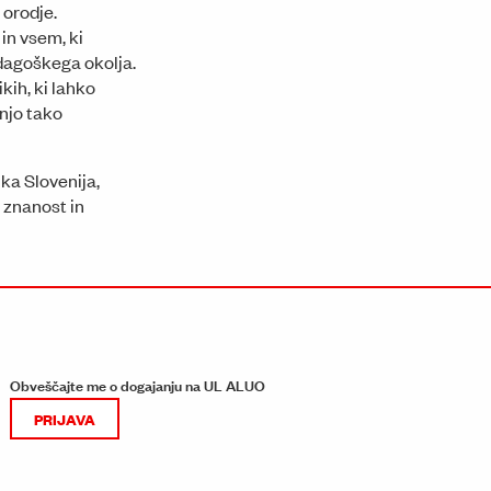
 orodje.
n vsem, ki
edagoškega okolja.
kih, ki lahko
njo tako
ka Slovenija,
, znanost in
Obveščajte me o dogajanju na UL ALUO
PRIJAVA