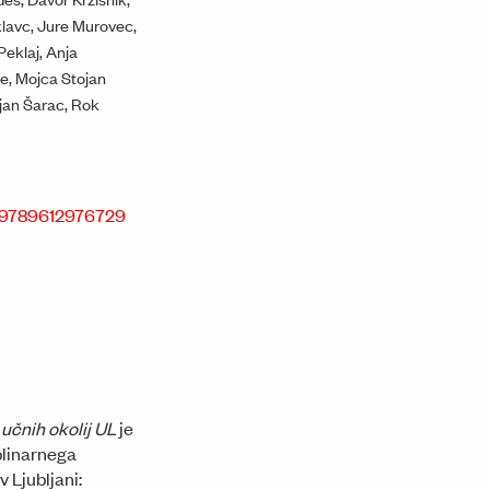
Umetniški paviljon na Erjavčevi cesti za Akademijo upoda
lavc, Jure Murovec,
Peklaj, Anja
me, Mojca Stojan
ojan Šarac, Rok
38/9789612976729
 učnih okolij UL
je
iplinarnega
 Ljubljani: