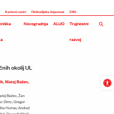
i
Karierni centri
Obštudijska dejavnost
ENG
niška
Novogradnja
ALUO
Trajnostni
ka
razvoj
Nova stavba UL ALUO na Roški
čnih okolij UL
Rekonstrukcija in dozidava obstoječega objekta ALUO na E
Tri umetniške akademije na Roški
k, Matej Bažec,
Open
toolba
Skupna stavba treh umetniških akademij na Metelkovi in 
atej Bažec, Žan
Prenova in širitev Akademije na Erjavčevi in Dolenjski ces
anc Dimc, Gregor
Miha Humar, Andraž
Dozidava in nadzidava ALU na Erjavčevi cesti
eš, Davor Kržišnik,