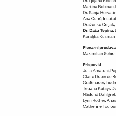
Dr. Ljiljana Kolešn
Martina Bobinac, I
Dr. Sanja Horvatin
Ana Ćurić, Institu
Draženko Celjak, 
Dr. Daša Tepina,
Koraljka Kuzman
Plenarni predava
Maximilian Schic
Prispevki
Julia Amatuni, Pe
Claire Dupin de B
Grafenauer, Liudm
Tetiana Kutsyr, D
Näslund Dahlgreb,
Lynn Rother, Anas
Catherine Toulou