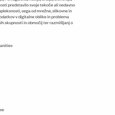
sti predstavilo svoje tekoče ali nedavno
leksnosti, sega od mrežne, slikovne in
datkov v digitalne oblike in problema
h skupnosti in območij ter razmišljanj o
anities
tee