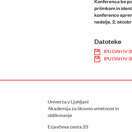
Konferenca bo pot
priimkom in ident
konferenco sprem
nedelje, 2. oktob
Datoteke
IPU DAH IV 
IPU DAH IV 2
Univerza v Ljubljani
Akademija za likovno umetnost in
oblikovanje
Erjavčeva cesta 23