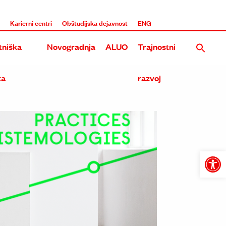
i
Karierni centri
Obštudijska dejavnost
ENG
niška
Novogradnja
ALUO
Trajnostni
ka
razvoj
Nova stavba UL ALUO na Roški
Rekonstrukcija in dozidava obstoječega objekta ALUO na E
Tri umetniške akademije na Roški
Open
toolba
Skupna stavba treh umetniških akademij na Metelkovi in 
Prenova in širitev Akademije na Erjavčevi in Dolenjski ces
Dozidava in nadzidava ALU na Erjavčevi cesti