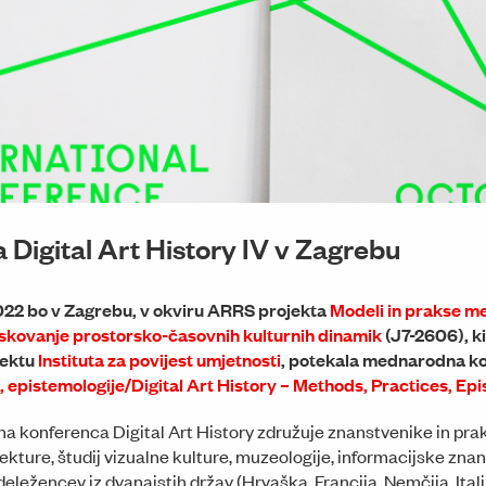
Digital Art History IV v Zagrebu
2022 bo v Zagrebu, v okviru ARRS projekta
Modeli in prakse m
iskovanje prostorsko-časovnih kulturnih dinamik
(J7-2606), ki
jektu
Instituta za povijest umjetnosti
, potekala mednarodna k
 epistemologije/Digital Art History – Methods, Practices, Ep
 konferenca Digital Art History združuje znanstvenike in prakt
ekture, študij vizualne kulture, muzeologije, informacijske znan
udeležencev iz dvanajstih držav (Hrvaška, Francija, Nemčija, Italij