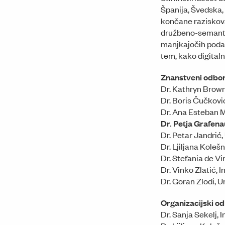
Španija, Švedska,
končane raziskova
družbeno-semantič
manjkajočih podat
tem, kako digital
Znanstveni odbo
Dr. Kathryn Brown
Dr. Boris Čučkovi
Dr. Ana Esteban M
Dr. Petja Grafen
Dr. Petar Jandrić,
Dr. Ljiljana Kolešn
Dr. Stefania de Vi
Dr. Vinko Zlatić, 
Dr. Goran Zlodi, 
Organizacijski o
Dr. Sanja Sekelj, 