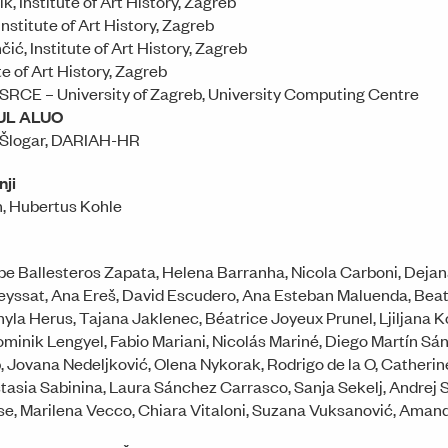
ik, Institute of Art History, Zagreb
nstitute of Art History, Zagreb
čić, Institute of Art History, Zagreb
te of Art History, Zagreb
SRCE – University of Zagreb, University Computing Centre
 UL ALUO
 Šlogar, DARIAH-HR
nji
h, Hubertus Kohle
pe Ballesteros Zapata, Helena Barranha, Nicola Carboni, Dejana
eyssat, Ana Ereš, David Escudero, Ana Esteban Maluenda, Bea
yla Herus, Tajana Jaklenec, Béatrice Joyeux Prunel, Ljiljana 
ominik Lengyel, Fabio Mariani, Nicolás Mariné, Diego Martín Sá
 Jovana Nedeljković, Olena Nykorak, Rodrigo de la O, Catherine 
tasia Sabinina, Laura Sánchez Carrasco, Sanja Sekelj, Andrej Sra
se, Marilena Vecco, Chiara Vitaloni, Suzana Vuksanović, Aman