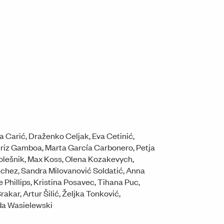
 Carić, Draženko Celjak, Eva Cetinić,
triz Gamboa, Marta García Carbonero, Petja
Kolešnik, Max Koss, Olena Kozakevych,
nchez, Sandra Milovanović Soldatić, Anna
Phillips, Kristina Posavec, Tihana Puc,
kar, Artur Šilić, Željka Tonković,
da Wasielewski