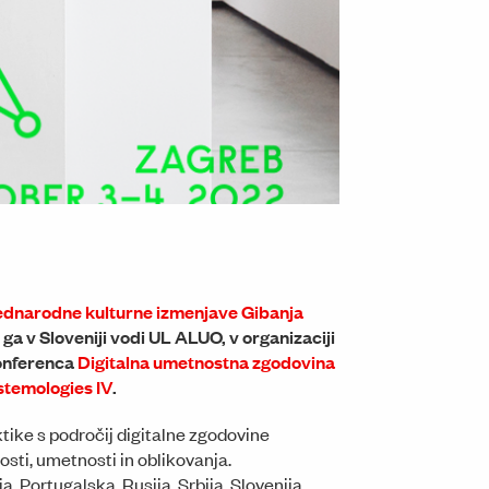
Umetniški paviljon na Erjavčevi cesti za Akademijo upoda
ednarodne kulturne izmenjave Gibanja
 ga v Sloveniji vodi UL ALUO, v organizaciji
onferenca
Digitalna umetnostna zgodovina
istemologies IV
.
ike s področij digitalne zgodovine
osti, umetnosti in oblikovanja.
a, Portugalska, Rusija, Srbija, Slovenija,