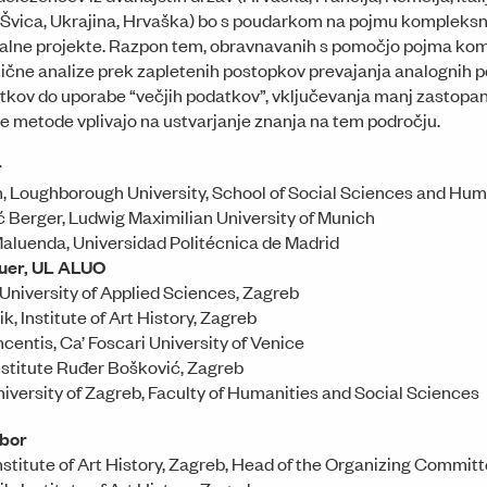
 Švica, Ukrajina, Hrvaška) bo s poudarkom na pojmu kompleksno
lne projekte. Razpon tem, obravnavanih s pomočjo pojma komp
ne analize prek zapletenih postopkov prevajanja analognih po
kov do uporabe “večjih podatkov”, vključevanja manj zastopani
ne metode vplivajo na ustvarjanje znanja na tem področju.
r
, Loughborough University, School of Social Sciences and Hum
ć Berger, Ludwig Maximilian University of Munich
aluenda, Universidad Politécnica de Madrid
auer, UL ALUO
 University of Applied Sciences, Zagreb
ik, Institute of Art History, Zagreb
ncentis, Ca’ Foscari University of Venice
Institute Ruđer Bošković, Zagreb
University of Zagreb, Faculty of Humanities and Social Sciences
dbor
Institute of Art History, Zagreb, Head of the Organizing Commit