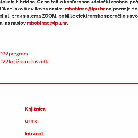
ekala hibridno. Če se želite konference udeležiti osebno, poš
ifikacijsko številko na naslov
mbobinac@ipu.hr
najpozneje do 
ljati prek sistema ZOOM, pošljite elektronsko sporočilo s sv
ra, na naslov
mbobinac@ipu.hr
.
2022 program
022 knjižica s povzetki
Knjižnica
Urniki
Intranet