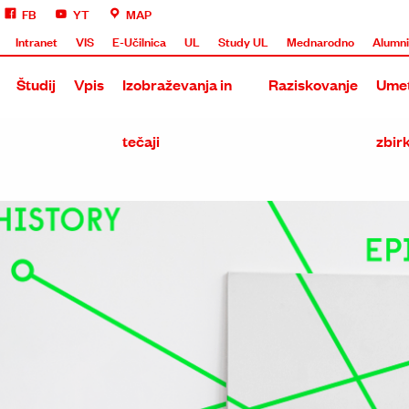
FB
YT
MAP
Intranet
VIS
E-Učilnica
UL
Study UL
Mednarodno
Alumn
Študij
Vpis
Izobraževanja in
Raziskovanje
Umet
tečaji
zbir