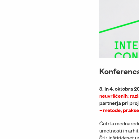
Konferenca 
3. in 4. oktobra 
neuvrščenih: raz
partnerja pri pro
– metode, prakse,
Četrta mednarodna
umetnosti in arhit
Štiriinštirideset 