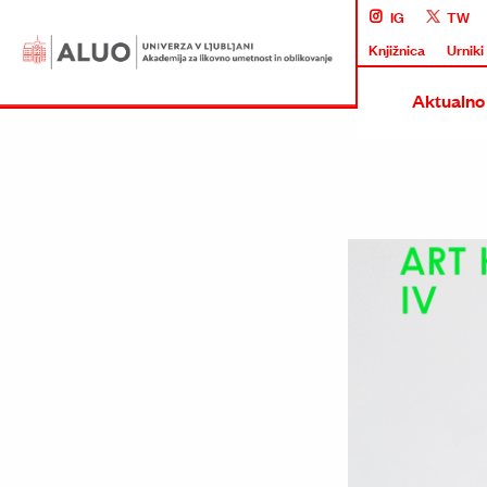
IG
TW
Knjižnica
Urniki
Aktualno