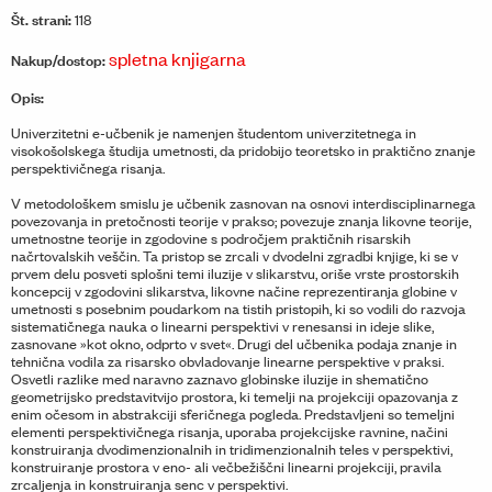
Št. strani:
118
spletna knjigarna
Nakup/dostop:
Opis:
Univerzitetni e-učbenik je namenjen študentom univerzitetnega in
visokošolskega študija umetnosti, da pridobijo teoretsko in praktično znanje
perspektivičnega risanja.
V metodološkem smislu je učbenik zasnovan na osnovi interdisciplinarnega
povezovanja in pretočnosti teorije v prakso; povezuje znanja likovne teorije,
umetnostne teorije in zgodovine s področjem praktičnih risarskih
načrtovalskih veščin. Ta pristop se zrcali v dvodelni zgradbi knjige, ki se v
prvem delu posveti splošni temi iluzije v slikarstvu, oriše vrste prostorskih
koncepcij v zgodovini slikarstva, likovne načine reprezentiranja globine v
umetnosti s posebnim poudarkom na tistih pristopih, ki so vodili do razvoja
sistematičnega nauka o linearni perspektivi v renesansi in ideje slike,
zasnovane »kot okno, odprto v svet«. Drugi del učbenika podaja znanje in
tehnična vodila za risarsko obvladovanje linearne perspektive v praksi.
Osvetli razlike med naravno zaznavo globinske iluzije in shematično
geometrijsko predstavitvijo prostora, ki temelji na projekciji opazovanja z
enim očesom in abstrakciji sferičnega pogleda. Predstavljeni so temeljni
elementi perspektivičnega risanja, uporaba projekcijske ravnine, načini
konstruiranja dvodimenzionalnih in tridimenzionalnih teles v perspektivi,
konstruiranje prostora v eno- ali večbežiščni linearni projekciji, pravila
zrcaljenja in konstruiranja senc v perspektivi.