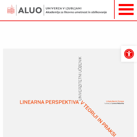
Open
toolbar