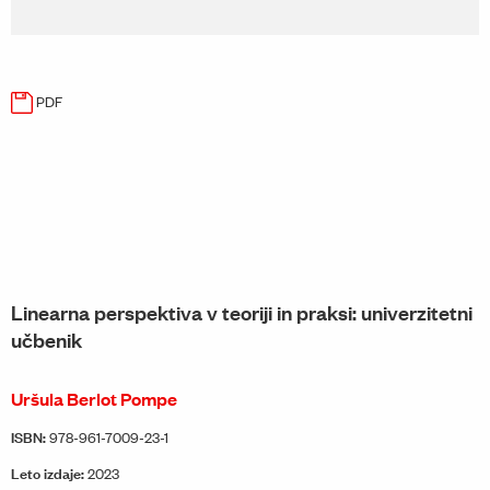
PDF
Linearna perspektiva v teoriji in praksi: univerzitetni
učbenik
Uršula Berlot Pompe
ISBN:
978-961-7009-23-1
Leto izdaje:
2023