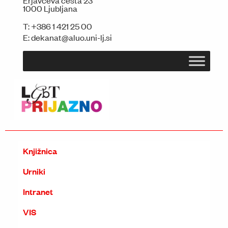
Erjavčeva cesta 23
1000 Ljubljana
T:
+386 1 421 25 00
E:
dekanat@aluo.uni-lj.si
Knjižnica
Urniki
Intranet
VIS