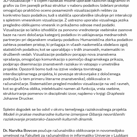
3D-vizualizacije – s ciljem raziskati možne uporabe različnih diagramov in
grafov za čim jasnejši prikaz struktur v naboru podatkov. Izdelani prototipi
omogočajo praktično oceno posameznih vizualizacijskih rešitev za
konkretno bazo podatkov, tudi s stališča uporabniške izkušnje pri interakciji
s spletnim vmesnikom vizualizacije. Z ustrezno uporabo vizualnega jezika
pregledno oblikujemo vmesnik in prikažemo odnose med podatki.
Vizualizacije so lahko izhodišče za ponovno vrednotenje vsebinske zasnove
baze na ravni določanja kategorij podatkov in usklajevanja mednarodnih
partnerjev pri dejanskem vnašanju podatkov. Humanistična zbirka podatkov
zahteva poseben pristop, ki prilagaja in včasih nadomešča obdelavo zgolj
statističnih podatkov, kot se uporabljajo v trdih znanostih, matematiki in
družbenih vedah. Vizualizacije podatkov porajajo nova znanstvena
vprašanja, omogočajo komunikacijo s pomočjo diagramskega prikaza,
podpirajo diseminacijo znanstvenih raziskav in vstopajo v umetniške
projekte. Opozorili bomo tudi na izzive vodenja tovrstnega
interdisciplinarnega projekta, ki povezuje strokovnjake z določenega
področja (v tem primeru literarne znanstvenike), oblikovalce in
računalničarje. Sistematičen pregled modelov vizualizacije na več ravneh,
kot so grafična oblika, intelektualni namen ali funkcija, vrsta vsebine,
strukturiranje pomenov in disciplinski izvor, najdemo v knjigi
Graphesis
Johanne Drucker.
Spletni dogodek se bo odvil v okviru temeljnega raziskovalnega projekta
Modeli in prakse mednarodne kulturne izmenjave Gibanja neuvrščenih:
raziskovanje prostorsko-časovnih kulturnih dinamik.
Dr. Narvika Bovcon
poučuje računalniško oblikovanje in novomedijsko
umetnost na Fakulteti za računalništvo in informatiko Univerze v Ljubljani