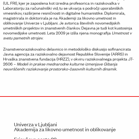
(UL FRI), kjer je zaposlena kot izredna profesorica in raziskovalka v
Laboratoriju za računalniški vid; tu se ukvarja s področji uporabniških
vmesnikov, razširjene resničnosti in digitalne humanistike. Diplomirala,
magistrirala in doktorirala je na Akademiji za likovno umetnost in
oblikovanje Univerze v Ljubljani. Je avtorica številnih novomedijskih
umetniških projektov in znanstvenih člankov. Dejavna je tudi kot kustosinja
novomedijske umetnosti. Leta 2009 je izšla njena monografija
Umetnost v
svetu pametnih strojev
.
Znanstvenoraziskovalno delavnico in metodološko diskusijo sofinancirata
Javna agencija za raziskovalno dejavnost Republike Slovenije (ARRS) in
Hrvaška znanstvena fundacija (HRZZ), v okviru raziskovalnega projekta J7-
2606 –
Modeli in prakse mednarodne kulturne izmenjave Gibanja
neuvrščenih: raziskovanje prostorsko-časovnih kulturnih dinamik
.
Univerza v Ljubljani
Akademija za likovno umetnost in oblikovanje