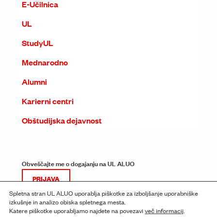
E-Učilnica
UL
StudyUL
Mednarodno
Alumni
Karierni centri
Obštudijska dejavnost
Obveščajte me o dogajanju na UL ALUO
PRIJAVA
Spletna stran UL ALUO uporablja piškotke za izboljšanje uporabniške
izkušnje in analizo obiska spletnega mesta.
Katere piškotke uporabljamo najdete na povezavi
več informacij
.