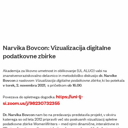
Narvika Bovcon: Vizualizacija digitalne
podatkovne zbirke
Akademija za likovno umetnost in oblikovanje (UL ALUO) vabi na
dr. Narvike
znanstvenoraziskovalno delavnico in metodološko diskusijo
Bovcon
z naslovom
Vizualizacija digitalne podatkovne zbirke
, ki bo potekala
v torek, 2. novembra 2021
ob 16.00
, s pričetkom
.
https://uni-lj-
Povezava do spletnega dogodka:
si.zoom.us/j/98230732355
Dr. Narvika Bovcon
nam bo na predavanju predstavila projekt, v okviru
katerega so od leta 2012 pripravili več sto poskusnih vizualizacij spletne
podatkovne zbirke WomenWriters – med njimi dinamične, interaktivne in