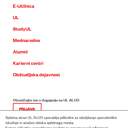
E-Učilnica
UL
StudyUL
Mednarodno
Alumni
Karierni centri
Obštudijska dejavnost
Obveščajte me o dogajanju na UL ALUO
PRIJAVA
Spletna stran UL ALUO uporablja piškotke za izboljšanje uporabniške
izkušnje in analizo obiska spletnega mesta.
Katere piškotke uporabljamo najdete na povezavi
več informacij
.