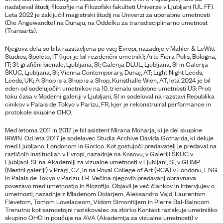
nadaljeval študij filozofije na Filozofski fakulteti Univerze v Ljubljani (UL FF).
Leta 2022 je zaključil magistrski študij na Univerzi za uporabne umetnosti
(Die Angewandte) na Dunaju, na Oddelku za transdisciplinarno umetnost
(Transarts).
Njegova dela so bila razstavljena po vsej Evropi, nazadnje v Mahler & LeWitt
Studios, Spoleto, IT (kjer je bil rezidenčni umetnik); Arte Fiera Polis, Bologna,
IT; 31. grafični bienale, Ljubljana, SI; Galerija DLUL, Ljubljana, SI in Galerija
ŠKUC, Ljubljana, SI; Vienna Contemporary, Dunaj, AT; Light Night Leeds,
Leeds, UK; A Shop is a Shop is a Shop, Kunsthalle Wien, AT, leta 2024 je bil
eden od sodelujočih umetnikov na 10. trienalu sodobne umetnosti U3: Proti
toku časa v Moderni galeriji v Ljubljani, SI in sodeloval na razstavi Republika
cinikov v Palais de Tokyo v Parizu, FR, kjer je rekonstruiral performance in
protokole skupine OHO.
Med letoma 2011 in 2017 je bil asistent Mirana Moharja, ki je del skupine
IRWIN. Od leta 2017 je sodelavec Studia Archive Davida Gotharda, ki deluje
med Ljubljano, Londonom in Gorico. Kot gostujoči predavatelj je predaval na
različnih institucijah v Evropi, nazadnje na Kosovu, v Galeriji ŠKUC v
Ljubljani, SI; na Akademiji za vizualne umetnosti v Ljubljani, SI; v GHMP
(Mestni galeriji) v Pragi, CZ, in na Royal College of Art (RCA) v Londonu, ENG
in Palais de Tokyo v Parizu, FR. Večina njegovih predavanj obravnava
povezavo med umetnostjo in filozofijo. Objavil je več člankov in intervjujev o
umetnosti; nazadnje z Mladenom Dolarjem, Aleksandro Vajd, Laurentom
Fievetom, Tomom Lovelaceom, Vidom Simonitijem in Pierre Bal-Balncom.
Trenutno kot samostojni raziskovalec za zbirko Kontakt raziskuje umetniško
skupino OHO in poučuje na AVA (Akademija za vizualne umetnosti) v