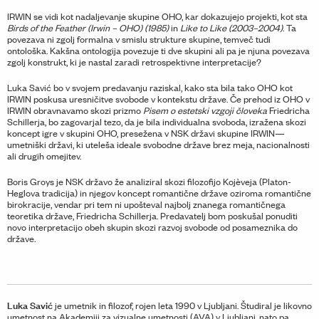
IRWIN se vidi kot nadaljevanje skupine OHO, kar dokazujejo projekti, kot sta
Birds of the Feather (Irwin – OHO) (1985)
in
Like to Like (2003–2004)
. Ta
povezava ni zgolj formalna v smislu strukture skupine, temveč tudi
ontološka. Kakšna ontologija povezuje ti dve skupini ali pa je njuna povezava
zgolj konstrukt, ki je nastal zaradi retrospektivne interpretacije?
Luka Savić bo v svojem predavanju raziskal, kako sta bila tako OHO kot
IRWIN poskusa uresničitve svobode v kontekstu države. Če prehod iz OHO v
IRWIN obravnavamo skozi prizmo
Pisem o estetski vzgoji človeka
Friedricha
Schillerja, bo zagovarjal tezo, da je bila individualna svoboda, izražena skozi
koncept igre v skupini OHO, presežena v NSK državi skupine IRWIN—
umetniški državi, ki uteleša ideale svobodne države brez meja, nacionalnosti
ali drugih omejitev.
Boris Groys je NSK državo že analiziral skozi filozofijo Kojèveja (Platon-
Heglova tradicija) in njegov koncept romantične države oziroma romantične
birokracije, vendar pri tem ni upošteval najbolj znanega romantičnega
teoretika države, Friedricha Schillerja. Predavatelj bom poskušal ponuditi
novo interpretacijo obeh skupin skozi razvoj svobode od posameznika do
države.
Luka Savić
je umetnik in filozof, rojen leta 1990 v Ljubljani. Študiral je likovno
umetnost na Akademiji za vizualne umetnosti (AVA) v Ljubljani, nato pa