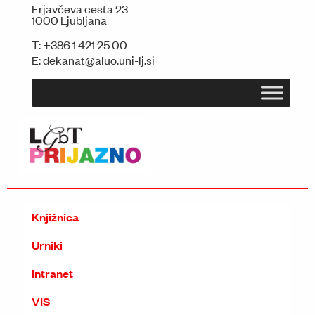
Erjavčeva cesta 23
1000 Ljubljana
T:
+386 1 421 25 00
E:
dekanat@aluo.uni-lj.si
Knjižnica
Urniki
Intranet
VIS