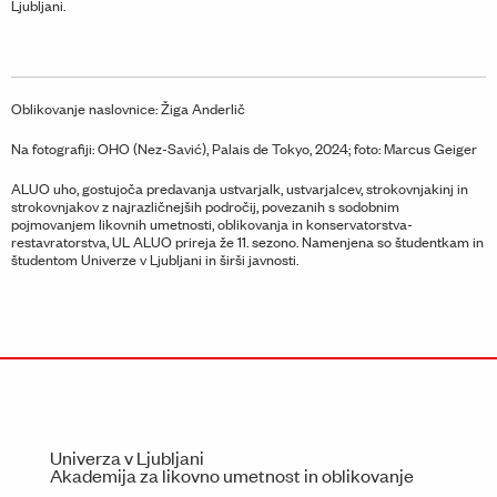
Ljubljani.
Oblikovanje naslovnice: Žiga Anderlič
Na fotografiji: OHO (Nez-Savić), Palais de Tokyo, 2024; foto: Marcus Geiger
ALUO uho, gostujoča predavanja ustvarjalk, ustvarjalcev, strokovnjakinj in
strokovnjakov z najrazličnejših področij, povezanih s sodobnim
pojmovanjem likovnih umetnosti, oblikovanja in konservatorstva-
restavratorstva, UL ALUO prireja že 11. sezono. Namenjena so študentkam in
študentom Univerze v Ljubljani in širši javnosti.
Univerza v Ljubljani
Akademija za likovno umetnost in oblikovanje