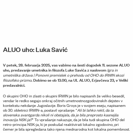
ALUO uho: Luka Savić
V petek, 28. februarja 2025, vas vabimo na šesti dogodek 11. sezone ALUO
uho, predavanje umetnika in filozofa Luke Savića z naslovom
Igra in
umetniška država | Ponovni premislek o prehodu od OHO do IRWIN skozi
. Dobimo se ob 13.00, na UL ALUO, Erjavčeva 23, v Veliki
filozofsko prizmo
predavalnici.
O skupini OHO in zlasti o skupini IRWIN je bilo napisanih že veliko besedil,
vendar le redko segajo onkraj očitnih umetnostnozgodovinskih dejstev v
kontekstu nekdanje Jugoslavije. Boris Groys je v svojem eseju, napisanem
ob 30. obletnici IRWIN-a, postavil vprašanje: “
Ali bi lahko rekli, da ta
slovenska avantgarda nikoli ni obstajala, da je bila preprosto kasnejša
inovacija NSK-ja?
” To vprašanje nakazuje, da je bila tudi skupina OHO del
retro-principa NSK-ja, ki je poskušal reaktivirati lokalno zgodovino, pri
čemer je bila spregledana tako njena mednarodna kot lokalna pomembnost.