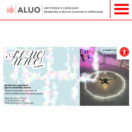
Open
toolbar