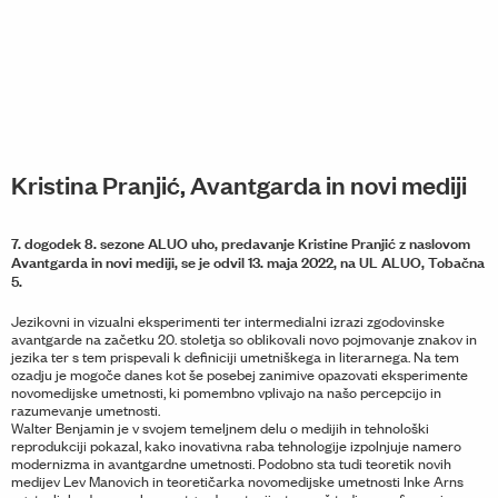
Kristina Pranjić, Avantgarda in novi mediji
7. dogodek 8. sezone ALUO uho, predavanje Kristine Pranjić z naslovom
Avantgarda in novi mediji, se je odvil 13. maja 2022, na UL ALUO, Tobačna
5.
Jezikovni in vizualni eksperimenti ter intermedialni izrazi zgodovinske
avantgarde na začetku 20. stoletja so oblikovali novo pojmovanje znakov in
jezika ter s tem prispevali k definiciji umetniškega in literarnega. Na tem
ozadju je mogoče danes kot še posebej zanimive opazovati eksperimente
novomedijske umetnosti, ki pomembno vplivajo na našo percepcijo in
razumevanje umetnosti.
Walter Benjamin je v svojem temeljnem delu o medijih in tehnološki
reprodukciji pokazal, kako inovativna raba tehnologije izpolnjuje namero
modernizma in avantgardne umetnosti. Podobno sta tudi teoretik novih
medijev Lev Manovich in teoretičarka novomedijske umetnosti Inke Arns