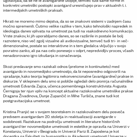
ugotavljala, da se ne le avantgardne utopije, temveč tudi same forme in
konkretni umetniški postopki avantgard uresničujejo prav v aktualnih t. i.
intermedijskih umetniških praksah.
Hkrati ne moremo mimo dejstva, da so se znakovni sistemi v zadnjem času
močno spremenili. Čutimo velike razlike v tem, kako tehnološki napredek in
ideologija danes vplivata na umetnost pa tudi na vsakodnevno komunikacijo.
Vrste znakov, ki jih uporabljamo danes, so se razširile in postale še bolj
raznotere, niso več zgolj vizualne ali avdiovizualne, temveč tudi tri- in več-
dimenzionalne, postale so interaktivne in s tem gledalca vključijo v svojo
povratno zanko, ali pa nas celo ponesejo v odprt, nepredvidljiv proces, včasih
nenadzorovano igro izkušanja in označevanja.
Skozi predavanje smo raziskali odnos (prelome in kontinuiteto) med
avantgardo in novomedijsko umetnostjo, da bi neposredno odgovorili na
vprašanje, kako teorija legitimira nekonvencionalne (avantgardne) prakse in
diskurze. V sklepnem delu smo si pobliže ogledali delo pionirja računalniške
umetnosti Edvarda Zajca, učenca pomembnega konstruktivista Avgusta
Černigoja ter njun vpliv na koncept aktualne raziskovalne umetniške prakse
Dragana Živadinova, Dunje Zupančič in Mihe Turšiča, znane tudi kot
postgravitacijska umetnost.
Kristina Pranjić se v svojem teoretskem in raziskovalnem delu posveča
predvsem avantgardam 20. stoletja in reaktualizaciji avantgarde v
sodobnosti. Raziskave na področju umetnosti in literature historičnih
avantgard ter novomedijske umetnosti in estetike je opravila na Univerzi v
Konstanzu, Univerzi v Beogradu in Univerzi Pariz 8. Zaposlena je kot
docentka na Fakulteti za humanistiko in Akademiji umetnosti Univerze v