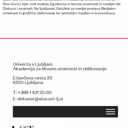
Novi Gorici, kjer vodi modula Zgodovina in teorija umetnosti in medijev ter
Diskurzi v praksah. Na ljubljanski Fakulteti za medije predava Medijsko
umetnost in grafično oblikovanje ter semiotiko medijev in komunikacij.
Univerza v Ljubljani
Akademija za likovno umetnost in oblikovanje
Erjavčeva cesta 23
1000 Ljubljana
T:
+386 1 421 25 00
E:
dekanat@aluo.uni-lj.si