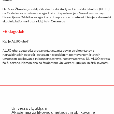
Dr. Zora Žbontar
je zaključila doktorski študij na Filozofski fakulteti (UL FF)
na Oddelku za umetnostno zgodovino. Zaposlena je v Narodnem muzeju
Slovenije na Oddelku za zgodovino in uporabno umetnost. Deluje v slovenski
skupini platforme Future Lights in Ceramics.
FB dogodek
Kaj je ALUO uho?
ALUO uho, gostujoča predavanja ustvarjalcev in strokovnjakov z
najrazličnejših področij, povezanih s sodobnim pojmovanjem likovnih
umetnosti, oblikovanja in konservatorstva-restavratorstva, UL ALUO prireja
že 6. sezono. Namenjena so študentom Univerze v Ljubljani in širši javnosti.
Univerza v Ljubljani
Akademija za likovno umetnost in oblikovanje