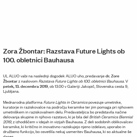
Zora Žbontar: Razstava Future Lights ob
100. obletnici Bauhausa
dr. Zore
UL ALUO vabi na naslednji dogodek ALUO uho, predavanje
Žbontar
z naslovom
Razstava Future Lights ob 100. obletnici Bauhausa
. V
petek, 13. decembra 2019
, ob 13.00 v Galeriji Jakopič, Slovenska cesta 9,
Ljubljana.
Mednarodna platforma
Future Lights in Ceramics
povezuje umetnike,
kuratorje in raziskovalce na področju keramike ter jim pomaga pri njihovem
umetniškem in raziskovalnem delu. Predavateljica bo predstavila načine
delovanja skupine in njihovo razstavo, ki je bila del
British Ceramics Biennial
2019
, z izhodiščem v idejah in vizijah Bauhausa. Z deli sodobnih oblikovalcev
keramike, ki kritično in inovativno raziskujejo njeno izdelavo, uporabo in
družbeno funkcijo, bo osvetlila nekaj usmeritev Bauhausa, ki so aktualne še
danes.