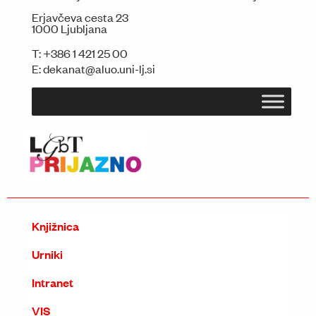
Erjavčeva cesta 23
1000 Ljubljana
T:
+386 1 421 25 00
E:
dekanat@aluo.uni-lj.si
Knjižnica
Urniki
Intranet
VIS