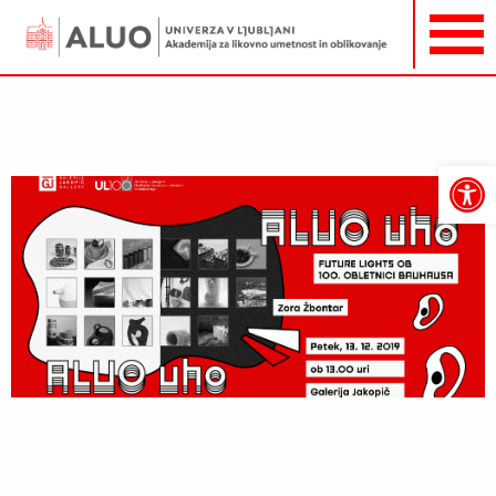
Open
toolbar