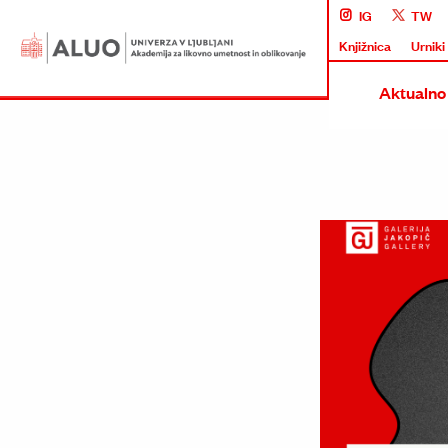
IG
TW
Knjižnica
Urniki
Aktualno