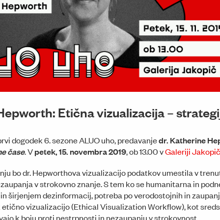
epworth: Etična vizualizacija – strateg
prvi dogodek 6. sezone ALUO uho, predavanje
dr. Katherine H
ne čase
. V
petek, 15. novembra 2019
, ob 13.00 v
Galeriji Jakopi
ju bo dr. Hepworthova vizualizacijo podatkov umestila v trenut
aupanja v strokovno znanje. S tem ko se humanitarna in podne
o in širjenjem dezinformacij, potreba po verodostojnih in zaupa
 etično vizualizacijo (Ethical Visualization Workflow), kot sred
vajo k boju proti nestrpnosti in nezaupanju v strokovnost.