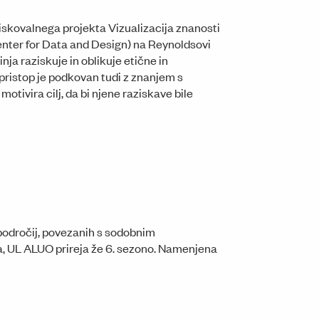
ziskovalnega projekta Vizualizacija znanosti
Center for Data and Design) na Reynoldsovi
ja raziskuje in oblikuje etične in
i pristop je podkovan tudi z znanjem s
otivira cilj, da bi njene raziskave bile
področij, povezanih s sodobnim
a, UL ALUO prireja že 6. sezono. Namenjena