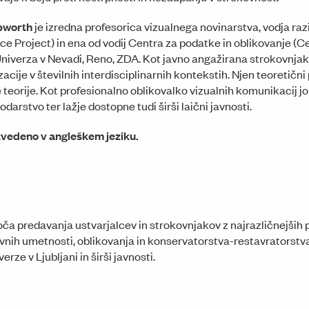
pworth
je izredna profesorica vizualnega novinarstva, vodja ra
nce Project) in ena od vodij Centra za podatke in oblikovanje (
Univerza v Nevadi, Reno, ZDA. Kot javno angažirana strokovnjakin
zacije v številnih interdisciplinarnih kontekstih. Njen teoretičn
 teorije. Kot profesionalno oblikovalko vizualnih komunikacij jo m
odarstvo ter lažje dostopne tudi širši laični javnosti.
zvedeno v angleškem jeziku.
ča predavanja ustvarjalcev in strokovnjakov z najrazličnejših 
nih umetnosti, oblikovanja in konservatorstva-restavratorstv
rze v Ljubljani in širši javnosti.