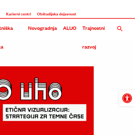
i
Karierni centri
Obštudijska dejavnost
niška
Novogradnja
ALUO
Trajnostni
ka
razvoj
Nova stavba UL ALUO na Roški
Rekonstrukcija in dozidava obstoječega objekta ALUO na E
Tri umetniške akademije na Roški
Open
toolba
Skupna stavba treh umetniških akademij na Metelkovi in 
Prenova in širitev Akademije na Erjavčevi in Dolenjski ces
Dozidava in nadzidava ALU na Erjavčevi cesti