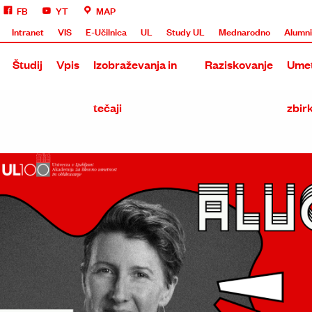
FB
YT
MAP
Intranet
VIS
E-Učilnica
UL
Study UL
Mednarodno
Alumn
Študij
Vpis
Izobraževanja in
Raziskovanje
Umet
tečaji
zbir