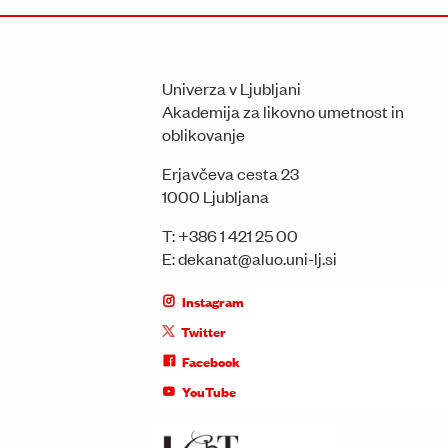
Univerza v Ljubljani
Akademija za likovno umetnost in
oblikovanje
Erjavčeva cesta 23
1000 Ljubljana
T:
+386 1 421 25 00
E:
dekanat@aluo.uni-lj.si
Instagram
Twitter
Facebook
YouTube