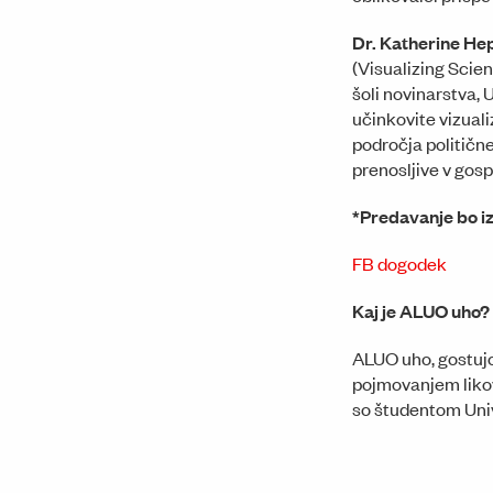
Dr. Katherine He
(Visualizing Scie
šoli novinarstva, 
učinkovite vizuali
področja politične
prenosljive v gosp
*Predavanje bo i
FB dogodek
Kaj je ALUO uho?
ALUO uho, gostujo
pojmovanjem likov
so študentom Unive