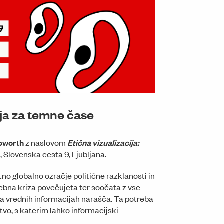
Umetniški paviljon na Erjavčevi cesti za Akademijo upoda
ija za temne čase
epworth
z naslovom
Etična vizualizacija:
č
, Slovenska cesta 9, Ljubljana.
no globalno ozračje politične razklanosti in
bna kriza povečujeta ter soočata z vse
nja vrednih informacijah narašča. Ta potreba
stvo, s katerim lahko informacijski