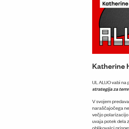
Katherine H
UL ALUO vabi na 
strategija za tem
V svojem predavan
naraščajočega nez
večjo polarizacij
uvaja potek dela z
oblikovalci prispe